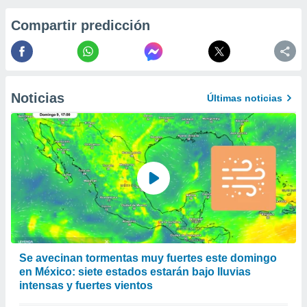
 de datos
er momento
Compartir predicción
ic en
o en
 Cookies
en
eb.
Noticias
Últimas noticias
y
socios
el
to de
la
 en un
 y/o acceder
 de datos
ara
Se avecinan tormentas muy fuertes este domingo
 anuncios
en México: siete estados estarán bajo lluvias
ar perfiles
intensas y fuertes vientos
idad
a, utilizar