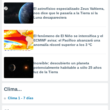
a
 la
El astrofísico especializado Zeus Valtierra,
nos dice que le pasaría a la Tierra si la
da, crear un
Luna desapareciera
personalizar
o, uso de
a la
e contenido
El fenómeno de El Niño se intensifica y el
ECMWF avisa: el Pacífico alcanzará una
do, medir el
anomalía récord superior a los 3 ºC
 de la
medir el
 del
 comprender
Increíble: descubierto un planeta
 través de
potencialmente habitable a sólo 25 años
s o a través
luz de la Tierra
nación de
edentes de
fuentes,
y mejora de
Clima...
os, uso de
ados con el
Clima 1 - 7 días
 seleccionar
o.