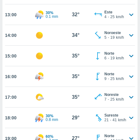
nos permite
estra
Este
30%
ara seguir
32°
13:00
0.1 mm
4
-
25
km/h
e contenido
ACEPTAR
stándares
Y
sin coste.
Noroeste
CONTINUAR
34°
14:00
5
-
19
km/h
 botón
continuar",
CONFIGURACIÓN
der a la
Norte
35°
15:00
6
-
19
km/h
ndo la
 de todas
, ya sean
Norte
35°
16:00
de nuestros
9
-
25
km/h
 nos
 y análisis
Noreste
35°
17:00
7
-
25
km/h
tamiento en
b, así como
un perfil
Sureste
30%
29°
18:00
para
0.8 mm
21
-
41
km/h
ublicidad y
Norte
do en
60%
27°
19:00