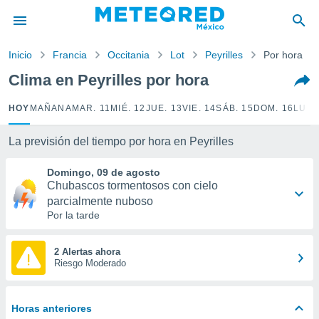
privacidad
o de
Inicio
Francia
Occitania
Lot
Peyrilles
Por hora
mx
mx) ha sido
Clima en Peyrilles por hora
or
es para
HOY
MAÑANA
MAR. 11
MIÉ. 12
JUE. 13
VIE. 14
SÁB. 15
DOM. 16
LUN.
ue la
 que se
e calidad.
La previsión del tiempo por hora en Peyrilles
eder a este
ediante las
Domingo, 09 de agosto
opciones:
Chubascos tormentosos con cielo
parcialmente nuboso
ookies y
Por la tarde
e forma
2 Alertas ahora
d digital
Riesgo Moderado
ada, basada
mación
ediante
Horas anteriores
ecnologías