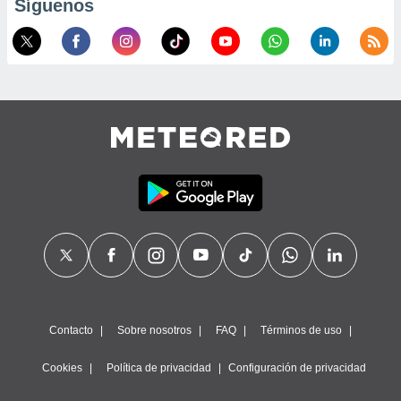
Síguenos
calización
precisa e
ión mediante
, publicidad
dos,
 publicidad
,
ón de
 desarrollo
s.
tros 1199
ios
Contacto
Sobre nosotros
FAQ
Términos de uso
Cookies
Política de privacidad
Configuración de privacidad