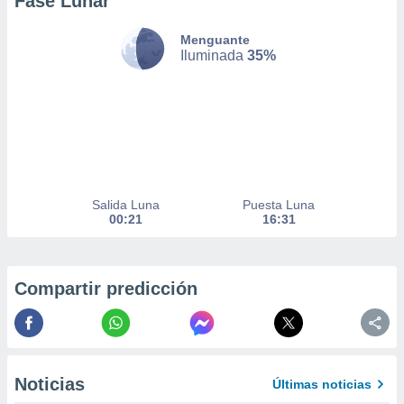
Fase Lunar
a
 la
Menguante
Iluminada
35%
da, crear un
personalizar
o, uso de
a la
e contenido
do, medir el
 de la
medir el
 del
Salida Luna
Puesta Luna
 comprender
00:21
16:31
 través de
s o a través
nación de
edentes de
Compartir predicción
fuentes,
y mejora de
os, uso de
ados con el
 seleccionar
Noticias
Últimas noticias
o.