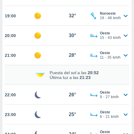
nto,
Noroeste
32°
19:00
19
-
48
km/h
cios
kies,
Oeste
30°
20:00
ores únicos
15
-
43
km/h
as similares
nar,
Oeste
rocesar
28°
21:00
11
-
35
km/h
onales como
 este sitio
recciones IP
Puesta del sol a las
20:52
ficadores de
Última luz a las
21:23
 posible
s
Oeste
 traten tus
26°
22:00
9
-
27
km/h
nales en
 interés
go a lo que
Oeste
25°
23:00
nerte. Para
6
-
21
km/h
retirar su
ento u
Oeste