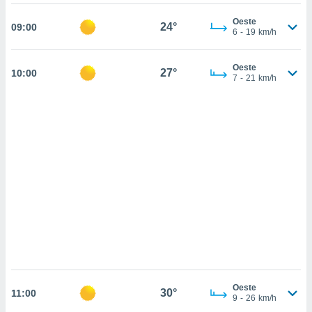
 mismo.
sultar más
Oeste
24°
09:00
 en nuestra
6
-
19
km/h
 Cookies
y
ualquier
Oeste
27°
10:00
7
-
21
km/h
ento
 botón
ación de
kies
 disponible
e nuestra
.
IVAMENTE,
as
 a cookies
 no aceptar
ón de
Oeste
uedes
30°
11:00
9
-
26
km/h
uestro sitio