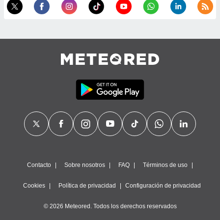
calización
precisa e
ión mediante
, publicidad
dos,
 publicidad
,
ón de
 desarrollo
s.
tros 1199
ios
Contacto
Sobre nosotros
FAQ
Términos de uso
Cookies
Política de privacidad
Configuración de privacidad
© 2026 Meteored. Todos los derechos reservados