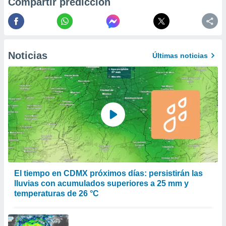
Compartir predicción
 de datos
er momento
ic en
o en
Noticias
 Cookies
en
Últimas noticias
eb.
y
socios
el
to de
la
 en un
 y/o acceder
El tiempo en CDMX próximos días: persistirán las
 de datos
lluvias con acumulados superiores a 25 mm y
ara
temperaturas de 26 °C
 anuncios
ar perfiles
idad
a, utilizar