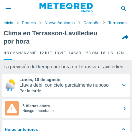
privacidad
o de
Inicio
Francia
Nueva Aquitania
Dordoña
Terrasson-La
mx
mx) ha sido
Clima en Terrasson-Lavilledieu
or
por hora
es para
ue la
 que se
HOY
MAÑANA
MIÉ. 12
JUE. 13
VIE. 14
SÁB. 15
DOM. 16
LUN. 17
MAR.
e calidad.
eder a este
La previsión del tiempo por hora en Terrasson-Lavilledieu
ediante las
opciones:
Lunes, 10 de agosto
Lluvia débil con cielo parcialmente nuboso
ookies y
Por la tarde
e forma
d digital
3 Alertas ahora
Riesgo Importante
ada, basada
mación
ediante
ecnologías
Horas anteriores