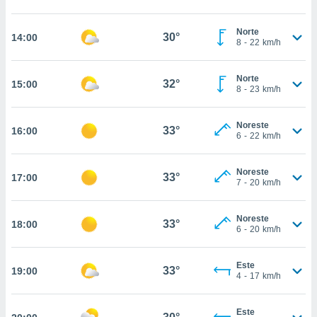
nos permite
estra
ara seguir
Norte
30°
14:00
8
-
22
km/h
e contenido
ACEPTAR
stándares
Y
sin coste.
CONTINUAR
Norte
32°
15:00
8
-
23
km/h
 botón
continuar",
CONFIGURACIÓN
der a la
Noreste
33°
16:00
ndo la
6
-
22
km/h
 de todas
, ya sean
Noreste
de nuestros
33°
17:00
7
-
20
km/h
 nos
 y análisis
Noreste
33°
18:00
tamiento en
6
-
20
km/h
b, así como
un perfil
Este
para
33°
19:00
4
-
17
km/h
ublicidad y
do en
Este