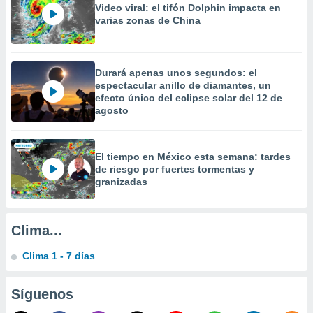
Video viral: el tifón Dolphin impacta en
a
varias zonas de China
 la
da, crear un
personalizar
Durará apenas unos segundos: el
o, uso de
espectacular anillo de diamantes, un
a la
efecto único del eclipse solar del 12 de
e contenido
agosto
do, medir el
 de la
medir el
 del
El tiempo en México esta semana: tardes
 comprender
de riesgo por fuertes tormentas y
 través de
granizadas
s o a través
nación de
edentes de
Clima...
fuentes,
y mejora de
Clima 1 - 7 días
os, uso de
ados con el
 seleccionar
Síguenos
o.