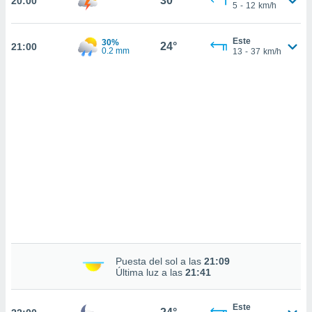
30°
20:00
 mismo.
5
-
12
km/h
sultar más
 en nuestra
Este
30%
 Cookies
y
24°
21:00
0.2 mm
13
-
37
km/h
ualquier
ento
 botón
ación de
kies
 disponible
e nuestra
.
IVAMENTE,
as
 a cookies
Puesta del sol a las
21:09
 no aceptar
Última luz a las
21:41
ón de
uedes
uestro sitio
Este