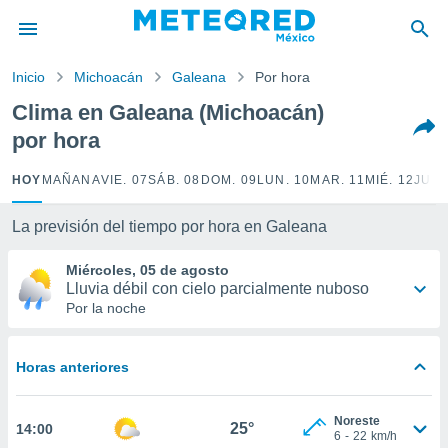
privacidad
o de
Inicio
Michoacán
Galeana
Por hora
mx
mx) ha sido
Clima en Galeana (Michoacán)
or
por hora
es para
ue la
 que se
HOY
MAÑANA
VIE. 07
SÁB. 08
DOM. 09
LUN. 10
MAR. 11
MIÉ. 12
JUE.
e calidad.
eder a este
La previsión del tiempo por hora en Galeana
ediante las
opciones:
Miércoles, 05 de agosto
Lluvia débil con cielo parcialmente nuboso
ookies y
Por la noche
e forma
d digital
Horas anteriores
ada, basada
mación
ediante
Noreste
25°
14:00
ecnologías
6
-
22
km/h