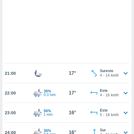
 mismo.
sultar más
 en nuestra
 Cookies
y
ualquier
ento
 botón
ación de
kies
 disponible
e nuestra
.
Sureste
17°
21:00
4
-
14
km/h
IVAMENTE,
Este
30%
17°
22:00
0.3 mm
4
-
16
km/h
as
 a cookies
Este
50%
16°
23:00
 no aceptar
1 mm
5
-
18
km/h
ón de
uedes
uestro sitio
Sur
30%
16°
24:00