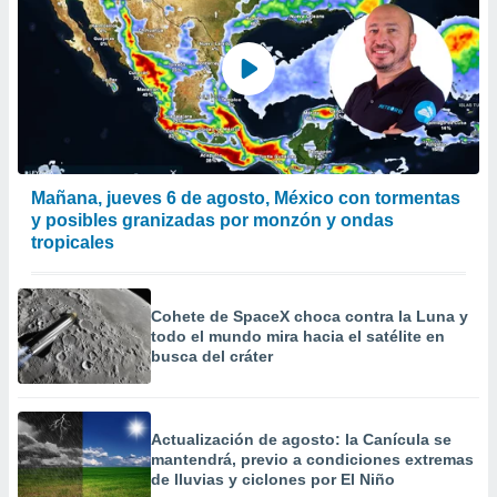
 de datos
er momento
ic en
o en
 Cookies
en
eb.
y
Mañana, jueves 6 de agosto, México con tormentas
socios
y posibles granizadas por monzón y ondas
el
tropicales
to de
Cohete de SpaceX choca contra la Luna y
la
todo el mundo mira hacia el satélite en
 en un
busca del cráter
 y/o acceder
 de datos
ara
 anuncios
Actualización de agosto: la Canícula se
ar perfiles
mantendrá, previo a condiciones extremas
idad
de lluvias y ciclones por El Niño
a, utilizar