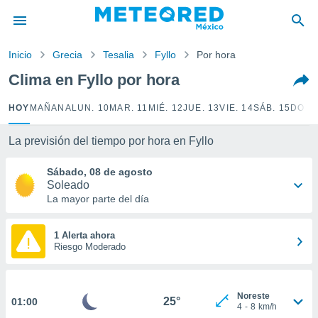
privacidad
o de
Inicio
Grecia
Tesalia
Fyllo
Por hora
mx
mx) ha sido
Clima en Fyllo por hora
or
es para
HOY
MAÑANA
LUN. 10
MAR. 11
MIÉ. 12
JUE. 13
VIE. 14
SÁB. 15
DOM.
ue la
 que se
e calidad.
La previsión del tiempo por hora en Fyllo
eder a este
ediante las
Sábado, 08 de agosto
opciones:
Soleado
La mayor parte del día
ookies y
e forma
1 Alerta ahora
Riesgo Moderado
d digital
ada, basada
mación
ediante
Noreste
25°
01:00
4
-
8
km/h
ecnologías