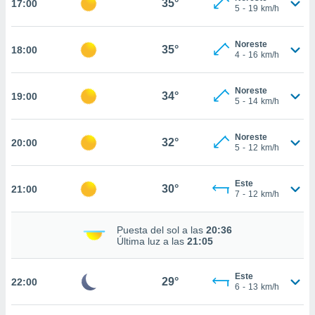
35°
17:00
5
-
19
km/h
nto,
Noreste
35°
18:00
4
-
16
km/h
cios
kies,
ores únicos
Noreste
34°
19:00
as similares
5
-
14
km/h
nar,
rocesar
Noreste
onales como
32°
20:00
5
-
12
km/h
 este sitio
recciones IP
ficadores de
Este
30°
21:00
 posible
7
-
12
km/h
s
 traten tus
Puesta del sol a las
20:36
nales en
Última luz a las
21:05
 interés
go a lo que
nerte. Para
Este
29°
22:00
retirar su
6
-
13
km/h
ento u