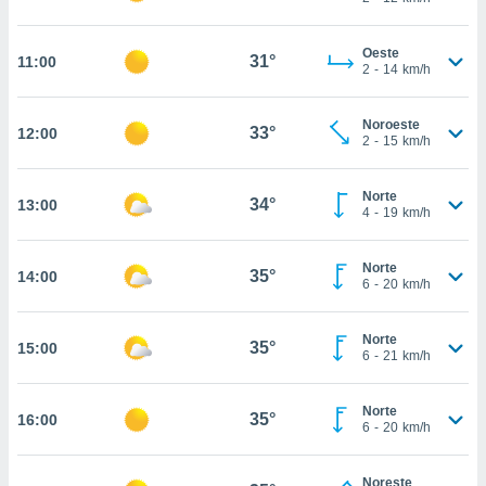
ed.mx. En
te
 de que
Oeste
31°
11:00
talarán
2
-
14
km/h
e sean
para
Noroeste
a
33°
12:00
2
-
15
km/h
por el sitio
o se
cookies para
Norte
34°
13:00
4
-
19
km/h
nto ni para
licidad o
Norte
35°
14:00
6
-
20
km/h
ado, aunque
sualizar
general no
Norte
35°
15:00
6
-
21
km/h
ada. Puedes
 instalación
y acceder a
Norte
35°
io web a
16:00
6
-
20
km/h
ste abono
 botón
.
Noreste