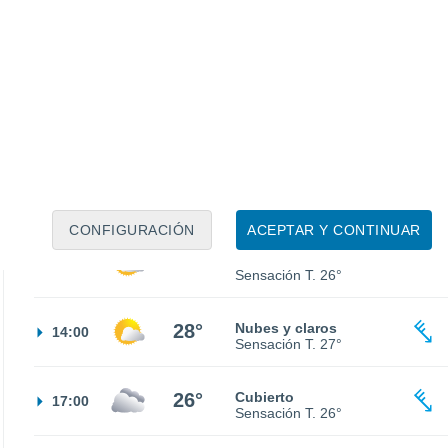
24°
Nubes y claros
02:00
Sensación T.
25°
21°
Nubes y claros
05:00
Sensación T.
21°
21°
Nubes y claros
08:00
Sensación T.
21°
CONFIGURACIÓN
ACEPTAR Y CONTINUAR
24°
Nubes y claros
11:00
Sensación T.
26°
28°
Nubes y claros
14:00
Sensación T.
27°
26°
Cubierto
17:00
Sensación T.
26°