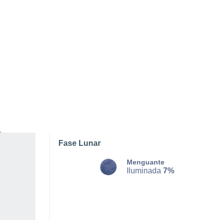
LUNES, 10 DE AGOSTO
La mayor parte del día
Nubes y claros
Salida del sol a las
06:15
Puesta del sol a las
21:05
Primera luz a las
05:37
Última luz a las
21:43
Fase Lunar
Menguante
Iluminada
7%