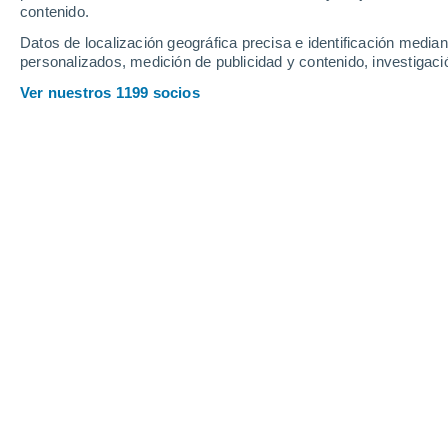
Sábado
8
Domingo
9
contenido.
Datos de localización geográfica precisa e identificación mediant
personalizados, medición de publicidad y contenido, investigació
Ver nuestros 1199 socios
La previsión del tiempo por hora en
SÁBADO, 08 DE AGOSTO
La mayor parte del día
Nubes y claros
Salida del sol a las
06:12
Puesta del sol a las
21:09
Primera luz a las
05:33
Última luz a las
21:47
Fase Lunar