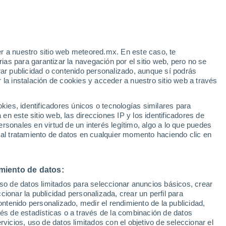
erkrade
VIENTO
PRECIPITACIÓN
r a nuestro sitio web meteored.mx. En este caso, te
12
15
18
21
00
03
06
09
12
15
18
21
00
as para garantizar la navegación por el sitio web, pero no se
rar publicidad o contenido personalizado, aunque sí podrás
 la instalación de cookies y acceder a nuestro sitio web a través
29°
29°
28°
es, identificadores únicos o tecnologías similares para
26°
n este sitio web, las direcciones IP y los identificadores de
25°
24°
24°
rsonales en virtud de un interés legítimo, algo a lo que puedes
31°
24°
23°
 al tratamiento de datos en cualquier momento haciendo clic en
21°
21°
19°
miento de datos:
uso de datos limitados para seleccionar anuncios básicos, crear
ccionar la publicidad personalizada, crear un perfil para
ontenido personalizado, medir el rendimiento de la publicidad,
vés de estadísticas o a través de la combinación de datos
rvicios, uso de datos limitados con el objetivo de seleccionar el