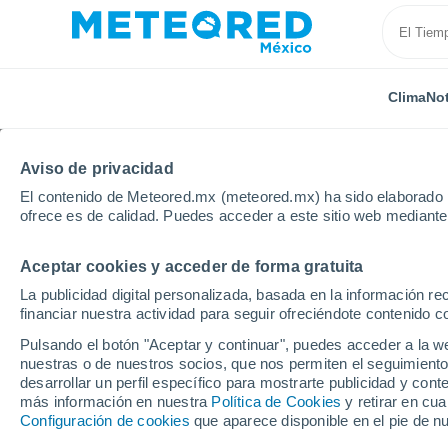
Clima
Not
Aviso de privacidad
El contenido de Meteored.mx (meteored.mx) ha sido elaborado p
ofrece es de calidad. Puedes acceder a este sitio web mediante
Aceptar cookies y acceder de forma gratuita
Inicio
Holanda
Limburgo
Kerkrade
Por hora
La publicidad digital personalizada, basada en la información r
financiar nuestra actividad para seguir ofreciéndote contenido c
Clima en Kerkrade por
Pulsando el botón "Aceptar y continuar", puedes acceder a la w
nuestras o de nuestros socios, que nos permiten el seguimiento
desarrollar un perfil específico para mostrarte publicidad y co
Clima 1 - 7 días
Por hora
más información en nuestra
Política de Cookies
y retirar en cu
Configuración de cookies
que aparece disponible en el pie de n