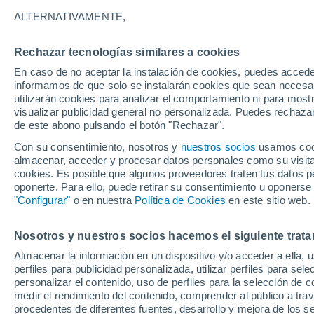
Gráfica del tiempo por hora en K
ALTERNATIVAMENTE,
SÍMBOLO
TEMPERATURA
Rechazar tecnologías similares a cookies
En caso de no aceptar la instalación de cookies, puedes accede
00
03
06
09
12
15
18
21
00
03
06
09
informamos de que solo se instalarán cookies que sean necesari
utilizarán cookies para analizar el comportamiento ni para most
visualizar publicidad general no personalizada. Puedes rechazar
de este abono pulsando el botón "Rechazar".
Con su consentimiento, nosotros y
nuestros socios
usamos cooki
26°
almacenar, acceder y procesar datos personales como su visita e
25°
25°
cookies. Es posible que algunos proveedores traten tus datos pe
oponerte. Para ello, puede retirar su consentimiento u oponerse
21°
21°
"Configurar"
o en nuestra
Política de Cookies
en este sitio web.
19°
18°
17°
16°
Nosotros y nuestros socios hacemos el siguiente trata
14°
Almacenar la información en un dispositivo y/o acceder a ella, 
12°
perfiles para publicidad personalizada, utilizar perfiles para sele
personalizar el contenido, uso de perfiles para la selección de c
medir el rendimiento del contenido, comprender al público a tra
procedentes de diferentes fuentes, desarrollo y mejora de los se