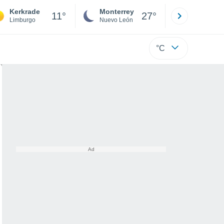
Kerkrade
Monterrey
Mexicali
11°
27°
Limburgo
Nuevo León
Baja C
°C