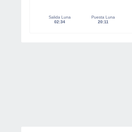
Salida Luna
Puesta Luna
02:34
20:11