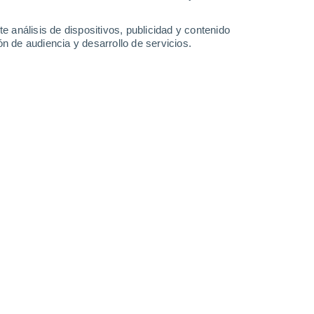
Lunes
10
e análisis de dispositivos, publicidad y contenido
n de audiencia y desarrollo de servicios.
 Kerkrade
14°
Cielo despejado
02:00
Sensación T.
14°
12°
Cielo despejado
05:00
Sensación T.
12°
16°
Soleado
08:00
Sensación T.
16°
21°
Soleado
11:00
Sensación T.
21°