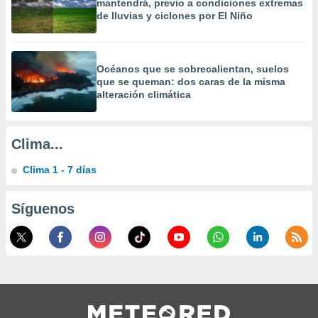
mantendrá, previo a condiciones extremas
a
de lluvias y ciclones por El Niño
 la
da, crear un
personalizar
Océanos que se sobrecalientan, suelos
o, uso de
que se queman: dos caras de la misma
a la
alteración climática
e contenido
do, medir el
 de la
Clima...
medir el
 del
Clima 1 - 7 días
 comprender
 través de
s o a través
Síguenos
nación de
edentes de
fuentes,
y mejora de
os, uso de
ados con el
 seleccionar
o.