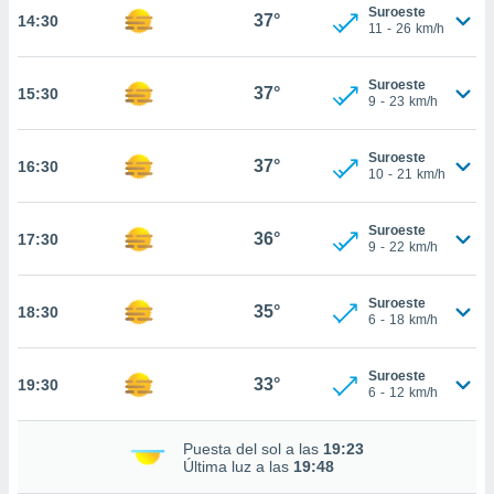
nos permite
Suroeste
37°
14:30
estra
11
-
26
km/h
ara seguir
e contenido
ACEPTAR
Suroeste
stándares
37°
15:30
Y
9
-
23
km/h
sin coste.
CONTINUAR
 botón
Suroeste
37°
16:30
continuar",
CONFIGURACIÓN
10
-
21
km/h
der a la
ndo la
 de todas
Suroeste
36°
17:30
9
-
22
km/h
, ya sean
de nuestros
 nos
Suroeste
35°
18:30
6
-
18
km/h
 y análisis
tamiento en
b, así como
Suroeste
33°
19:30
6
-
12
km/h
un perfil
para
ublicidad y
Puesta del sol a las
19:23
Última luz a las
19:48
do en