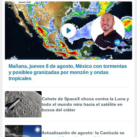
 de datos
er momento
ic en
o en
 Cookies
en
eb.
y
socios
el
Mañana, jueves 6 de agosto, México con tormentas
y posibles granizadas por monzón y ondas
to de
tropicales
la
 en un
Cohete de SpaceX choca contra la Luna y
 y/o acceder
todo el mundo mira hacia el satélite en
 de datos
busca del cráter
ara
 anuncios
ar perfiles
idad
Actualización de agosto: la Canícula se
a, utilizar