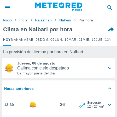
privacidad
o de
Inicio
India
Rajasthan
Nalbari
Por hora
mx
mx) ha sido
Clima en Nalbari por hora
or
es para
HOY
MAÑANA
SÁB. 08
DOM. 09
LUN. 10
MAR. 11
MIÉ. 12
JUE. 13
VIE.
ue la
 que se
e calidad.
La previsión del tiempo por hora en Nalbari
eder a este
ediante las
Jueves, 06 de agosto
opciones:
Calima con cielo despejado
La mayor parte del día
ookies y
e forma
Horas anteriores
d digital
ada, basada
Suroeste
mación
36°
13:30
12
-
27
km/h
ediante
ecnologías