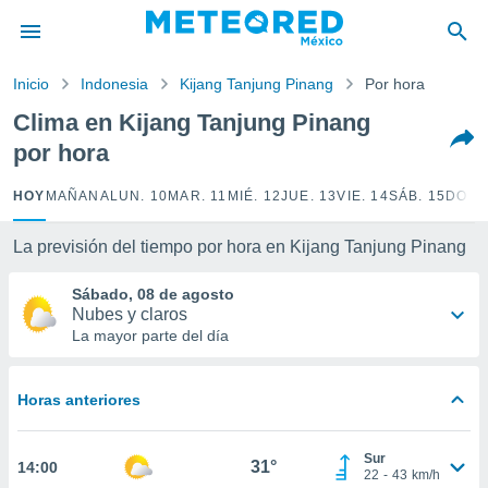
privacidad
o de
Inicio
Indonesia
Kijang Tanjung Pinang
Por hora
mx
mx) ha sido
Clima en Kijang Tanjung Pinang
or
por hora
es para
ue la
 que se
HOY
MAÑANA
LUN. 10
MAR. 11
MIÉ. 12
JUE. 13
VIE. 14
SÁB. 15
DOM.
e calidad.
eder a este
La previsión del tiempo por hora en Kijang Tanjung Pinang
ediante las
opciones:
Sábado, 08 de agosto
Nubes y claros
ookies y
La mayor parte del día
e forma
d digital
Horas anteriores
ada, basada
mación
ediante
Sur
31°
14:00
ecnologías
22
-
43
km/h