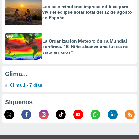
a
Los seis miradores imprescindibles para
 la
vivir el eclipse solar total del 12 de agosto
en España
da, crear un
personalizar
o, uso de
a la
La Organización Meteorológica Mundial
e contenido
confirma: "El Niño alcanza una fuerza no
do, medir el
vista en años"
 de la
medir el
 del
Clima...
 comprender
 través de
Clima 1 - 7 días
s o a través
nación de
edentes de
Síguenos
fuentes,
y mejora de
os, uso de
ados con el
 seleccionar
o.