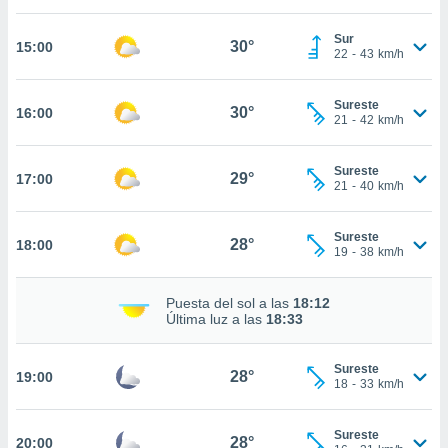
nos permite
estra
Sur
ara seguir
30°
15:00
22
-
43
km/h
e contenido
ACEPTAR
stándares
Y
sin coste.
Sureste
CONTINUAR
30°
16:00
21
-
42
km/h
 botón
continuar",
CONFIGURACIÓN
der a la
Sureste
29°
17:00
21
-
40
km/h
ndo la
 de todas
, ya sean
Sureste
28°
18:00
de nuestros
19
-
38
km/h
 nos
Puesta del sol a las
18:12
 y análisis
Última luz a las
18:33
tamiento en
b, así como
un perfil
Sureste
28°
19:00
para
18
-
33
km/h
ublicidad y
Sureste
do en
28°
20:00