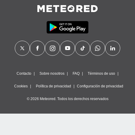
calización
precisa e
ión mediante
, publicidad
dos,
 publicidad
,
ón de
 desarrollo
s.
Contacto
Sobre nosotros
FAQ
Términos de uso
tros 1199
ios
Cookies
Política de privacidad
Configuración de privacidad
© 2026 Meteored. Todos los derechos reservados