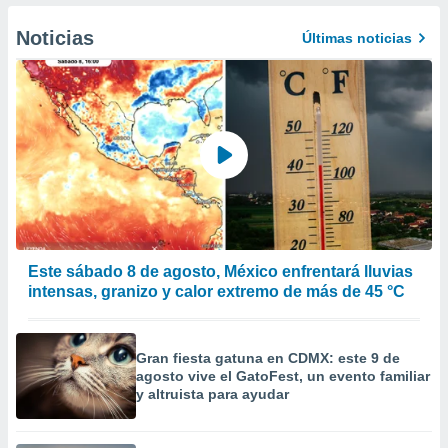
 de datos
er momento
Noticias
Últimas noticias
ic en
o en
 Cookies
en
eb.
y
socios
el
to de
Este sábado 8 de agosto, México enfrentará lluvias
la
intensas, granizo y calor extremo de más de 45 °C
 en un
 y/o acceder
 de datos
Gran fiesta gatuna en CDMX: este 9 de
ara
agosto vive el GatoFest, un evento familiar
 anuncios
y altruista para ayudar
ar perfiles
idad
a, utilizar