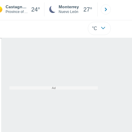
Castagnole Monferrato
Monterrey
Mexicali
24°
27°
Province of Asti
Nuevo León
Baja C
°C