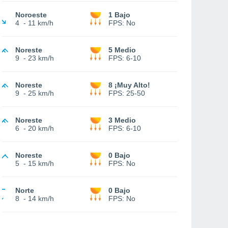
Noroeste
1 Bajo
4
-
11 km/h
FPS:
No
Noreste
5 Medio
9
-
23 km/h
FPS:
6-10
Noreste
8 ¡Muy Alto!
9
-
25 km/h
FPS:
25-50
Noreste
3 Medio
6
-
20 km/h
FPS:
6-10
Noreste
0 Bajo
5
-
15 km/h
FPS:
No
Norte
0 Bajo
8
-
14 km/h
FPS:
No