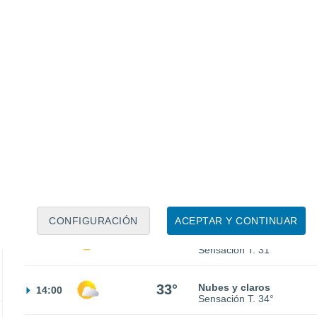
26°
Cielo despejado
02:00
Sensación T.
27°
24°
Nubes y claros
05:00
Sensación T.
25°
26°
Nubes y claros
08:00
Sensación T.
27°
CONFIGURACIÓN
ACEPTAR Y CONTINUAR
30°
Nubes y claros
11:00
Sensación T.
31°
33°
Nubes y claros
14:00
Sensación T.
34°