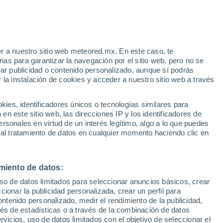
astagnole Monferrato
VIENTO
PRECIPITACIÓN
r a nuestro sitio web meteored.mx. En este caso, te
12
15
18
21
00
03
06
09
12
15
18
21
00
as para garantizar la navegación por el sitio web, pero no se
rar publicidad o contenido personalizado, aunque sí podrás
 la instalación de cookies y acceder a nuestro sitio web a través
es, identificadores únicos o tecnologías similares para
33°
33°
32°
n este sitio web, las direcciones IP y los identificadores de
31°
31°
rsonales en virtud de un interés legítimo, algo a lo que puedes
31°
30°
30°
 al tratamiento de datos en cualquier momento haciendo clic en
28°
28°
26°
26°
24°
miento de datos:
uso de datos limitados para seleccionar anuncios básicos, crear
ccionar la publicidad personalizada, crear un perfil para
ontenido personalizado, medir el rendimiento de la publicidad,
vés de estadísticas o a través de la combinación de datos
0.1
rvicios, uso de datos limitados con el objetivo de seleccionar el