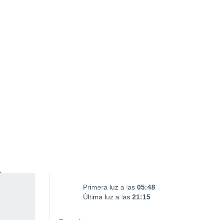
00:49
17:40
DOMINGO, 09 DE AGOSTO
1 Alerta pasado mañana
Riesgo Moderado
Por la tarde
Lluvia débil con cielo
parcialmente nuboso
Salida del sol a las
06:21
Puesta del sol a las
20:42
Primera luz a las
05:48
Última luz a las
21:15