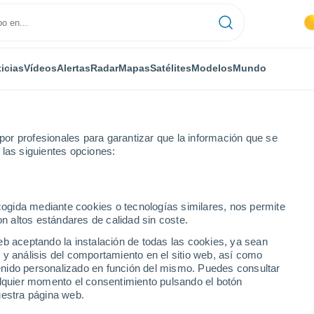
icias
Vídeos
Alertas
Radar
Mapas
Satélites
Modelos
Mundo
or profesionales para garantizar que la información que se
 las siguientes opciones:
rato
Por hora
ecogida mediante cookies o tecnologías similares, nos permite
on altos estándares de calidad sin coste.
onferrato por hora
eb aceptando la instalación de todas las cookies, ya sean
 y análisis del comportamiento en el sitio web, así como
ntenido personalizado en función del mismo. Puedes consultar
alquier momento el consentimiento pulsando el botón
uestra página web.