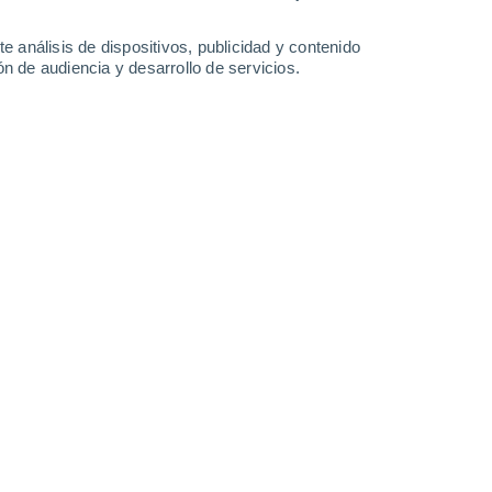
Domingo
9
e análisis de dispositivos, publicidad y contenido
n de audiencia y desarrollo de servicios.
 Castagnole Monferrato
25°
Cielo despejado
02:00
Sensación T.
26°
24°
Cielo despejado
05:00
Sensación T.
23°
26°
Soleado
08:00
Sensación T.
27°
31°
Nubes y claros
11:00
Sensación T.
32°