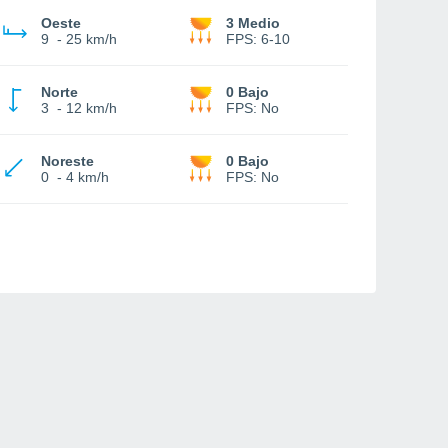
Oeste
3 Medio
9
-
25 km/h
FPS:
6-10
Norte
0 Bajo
3
-
12 km/h
FPS:
No
Noreste
0 Bajo
0
-
4 km/h
FPS:
No