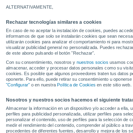
Gráfica del tiempo por hora en C
ALTERNATIVAMENTE,
SÍMBOLO
TEMPERATURA
Rechazar tecnologías similares a cookies
En caso de no aceptar la instalación de cookies, puedes accede
00
03
06
09
12
15
18
21
00
03
06
09
informamos de que solo se instalarán cookies que sean necesari
utilizarán cookies para analizar el comportamiento ni para most
visualizar publicidad general no personalizada. Puedes rechazar
de este abono pulsando el botón "Rechazar".
Con su consentimiento, nosotros y
nuestros socios
usamos cooki
33°
33°
almacenar, acceder y procesar datos personales como su visita e
31°
cookies. Es posible que algunos proveedores traten tus datos pe
31°
oponerte. Para ello, puede retirar su consentimiento u oponerse
"Configurar"
o en nuestra
Política de Cookies
en este sitio web.
27°
26°
25°
24°
24°
24°
Nosotros y nuestros socios hacemos el siguiente trata
23°
Almacenar la información en un dispositivo y/o acceder a ella, 
perfiles para publicidad personalizada, utilizar perfiles para sele
personalizar el contenido, uso de perfiles para la selección de c
medir el rendimiento del contenido, comprender al público a tra
0.2
0.2
procedentes de diferentes fuentes, desarrollo y mejora de los se