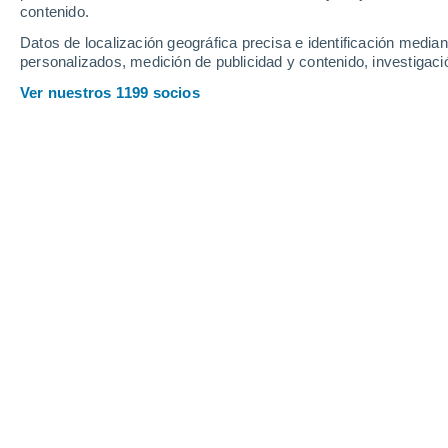
Viernes
7
Sábado
8
contenido.
Datos de localización geográfica precisa e identificación mediant
personalizados, medición de publicidad y contenido, investigació
Ver nuestros 1199 socios
La previsión del tiempo por hora en
VIERNES, 07 DE AGOSTO
Por la tarde
Lluvia débil con cielo
parcialmente nuboso
Salida del sol a las
06:19
Puesta del sol a las
20:45
Primera luz a las
05:46
Última luz a las
21:18
Fase Lunar