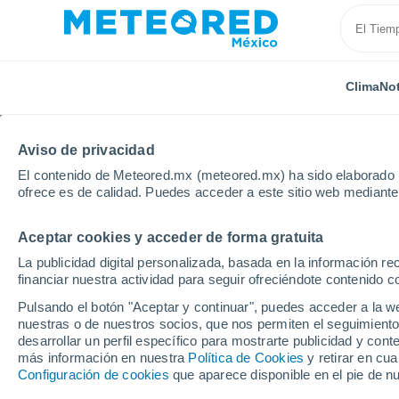
Clima
Not
Aviso de privacidad
El contenido de Meteored.mx (meteored.mx) ha sido elaborado p
ofrece es de calidad. Puedes acceder a este sitio web mediante
Aceptar cookies y acceder de forma gratuita
Inicio
Italia
Provincia de Asti
Castagnole Monfer
La publicidad digital personalizada, basada en la información r
financiar nuestra actividad para seguir ofreciéndote contenido c
Clima en Castagnole M
Pulsando el botón "Aceptar y continuar", puedes acceder a la w
nuestras o de nuestros socios, que nos permiten el seguimiento
desarrollar un perfil específico para mostrarte publicidad y co
Clima 1 - 7 días
Por hora
más información en nuestra
Política de Cookies
y retirar en cu
Configuración de cookies
que aparece disponible en el pie de n