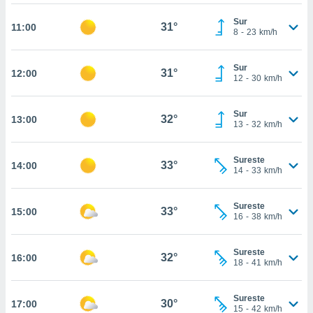
ed.mx. En
te
Sur
31°
11:00
 de que
8
-
23
km/h
talarán
e sean
Sur
para
31°
12:00
12
-
30
km/h
a
por el sitio
o se
Sur
32°
13:00
cookies para
13
-
32
km/h
nto ni para
Sureste
licidad o
33°
14:00
14
-
33
km/h
ado, aunque
sualizar
Sureste
33°
15:00
general no
16
-
38
km/h
ada. Puedes
 instalación
Sureste
y acceder a
32°
16:00
18
-
41
km/h
io web a
ste abono
 botón
Sureste
30°
17:00
15
-
42
km/h
.