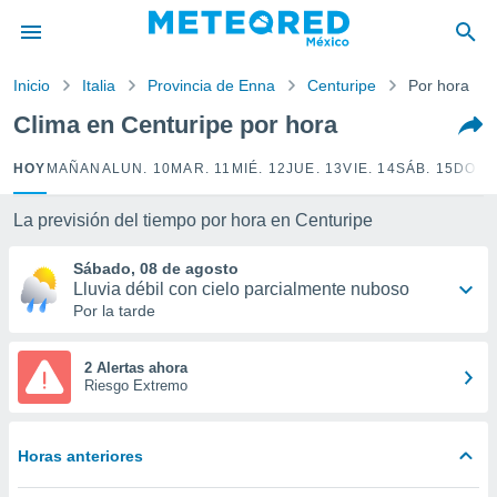
privacidad
o de
Inicio
Italia
Provincia de Enna
Centuripe
Por hora
mx
mx) ha sido
Clima en Centuripe por hora
or
es para
HOY
MAÑANA
LUN. 10
MAR. 11
MIÉ. 12
JUE. 13
VIE. 14
SÁB. 15
DOM.
ue la
 que se
e calidad.
La previsión del tiempo por hora en Centuripe
eder a este
ediante las
Sábado, 08 de agosto
opciones:
Lluvia débil con cielo parcialmente nuboso
Por la tarde
ookies y
e forma
2 Alertas ahora
Riesgo Extremo
d digital
ada, basada
mación
Horas anteriores
ediante
ecnologías