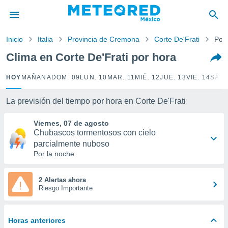
privacidad
o de
Inicio
Italia
Provincia de Cremona
Corte De'Frati
Por
mx
mx) ha sido
Clima en Corte De'Frati por hora
or
es para
HOY
MAÑANA
DOM. 09
LUN. 10
MAR. 11
MIÉ. 12
JUE. 13
VIE. 14
SÁB.
ue la
 que se
e calidad.
La previsión del tiempo por hora en Corte De'Frati
eder a este
ediante las
Viernes, 07 de agosto
opciones:
Chubascos tormentosos con cielo
parcialmente nuboso
ookies y
Por la noche
e forma
2 Alertas ahora
d digital
Riesgo Importante
ada, basada
mación
ediante
Horas anteriores
ecnologías