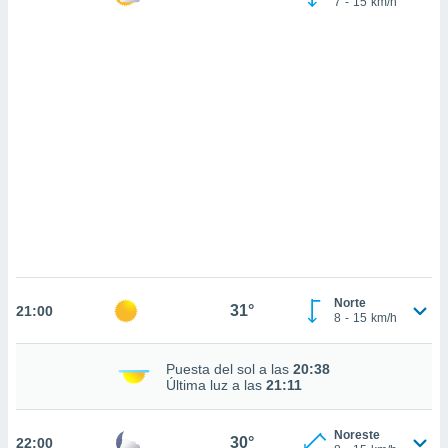
7
-
15
km/h
 mismo.
sultar más
 en nuestra
 Cookies
y
ualquier
ento
 botón
ación de
kies
 disponible
e nuestra
.
IVAMENTE,
Norte
31°
21:00
8
-
15
km/h
as
 a cookies
Puesta del sol a las
20:38
 no aceptar
Última luz a las
21:11
ón de
uedes
uestro sitio
Noreste
30°
22:00