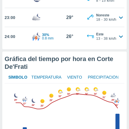
8
-
15
km/h
ed.mx. En
te
 de que
Noreste
29°
23:00
talarán
18
-
30
km/h
e sean
para
Este
a
30%
26°
24:00
0.8 mm
13
-
38
km/h
por el sitio
o se
cookies para
Gráfica del tiempo por hora en Corte
nto ni para
De'Frati
licidad o
SÍMBOLO
TEMPERATURA
VIENTO
PRECIPITACIÓN
ado, aunque
sualizar
general no
ada. Puedes
34°
35°
34°
34°
32°
31°
 instalación
29°
29°
29°
27°
y acceder a
26°
26°
25°
io web a
ste abono
 botón
.