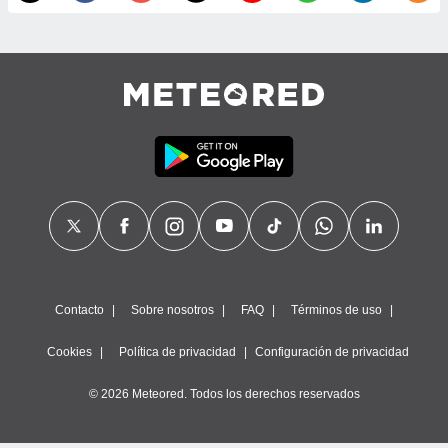
calización
precisa e
ión mediante
, publicidad
dos,
 publicidad
,
ón de
 desarrollo
s.
tros 1199
ios
Contacto
Sobre nosotros
FAQ
Términos de uso
Cookies
Política de privacidad
Configuración de privacidad
© 2026 Meteored. Todos los derechos reservados