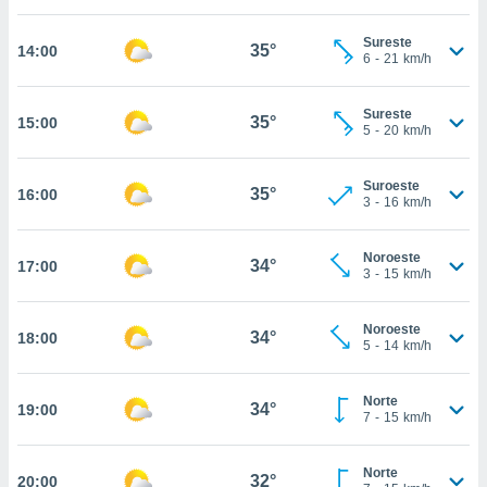
nos permite
estra
Sureste
ara seguir
35°
14:00
6
-
21
km/h
e contenido
ACEPTAR
stándares
Y
sin coste.
Sureste
CONTINUAR
35°
15:00
5
-
20
km/h
 botón
continuar",
CONFIGURACIÓN
der a la
Suroeste
35°
16:00
3
-
16
km/h
ndo la
 de todas
, ya sean
Noroeste
34°
17:00
de nuestros
3
-
15
km/h
 nos
 y análisis
Noroeste
34°
18:00
5
-
14
km/h
tamiento en
b, así como
un perfil
Norte
34°
19:00
para
7
-
15
km/h
ublicidad y
Norte
do en
32°
20:00