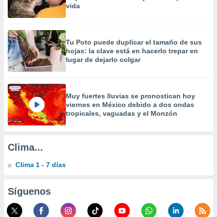
vida
a
 la
da, crear un
Tu Poto puede duplicar el tamaño de sus
personalizar
hojas: la clave está en hacerlo trepar en
o, uso de
lugar de dejarlo colgar
a la
e contenido
do, medir el
 de la
Muy fuertes lluvias se pronostican hoy
medir el
viernes en México debido a dos ondas
 del
tropicales, vaguadas y el Monzón
 comprender
 través de
s o a través
nación de
Clima...
edentes de
fuentes,
Clima 1 - 7 días
y mejora de
os, uso de
Síguenos
ados con el
 seleccionar
o.