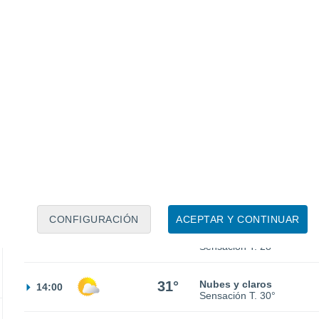
20°
Cielo despejado
02:00
Sensación T.
20°
20°
Cielo despejado
05:00
Sensación T.
20°
22°
Soleado
08:00
Sensación T.
25°
CONFIGURACIÓN
ACEPTAR Y CONTINUAR
29°
Soleado
11:00
Sensación T.
28°
31°
Nubes y claros
14:00
Sensación T.
30°