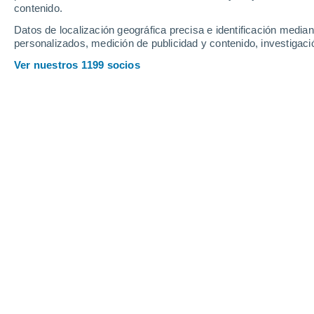
Sábado
8
Domingo
9
contenido.
Datos de localización geográfica precisa e identificación mediant
personalizados, medición de publicidad y contenido, investigació
Ver nuestros 1199 socios
La previsión del tiempo por hora en
SÁBADO, 08 DE AGOSTO
La mayor parte del día
Nubes y claros
Salida del sol a las
06:20
Puesta del sol a las
20:46
Primera luz a las
05:47
Última luz a las
21:20
Fase Lunar