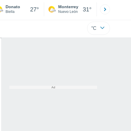
Donato
Monterrey
Mexicali
27°
31°
Biella
Nuevo León
Baja C
°C