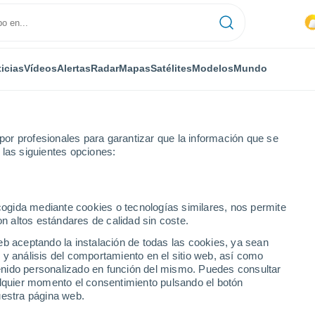
icias
Vídeos
Alertas
Radar
Mapas
Satélites
Modelos
Mundo
or profesionales para garantizar que la información que se
 las siguientes opciones:
ora
ecogida mediante cookies o tecnologías similares, nos permite
on altos estándares de calidad sin coste.
ora
eb aceptando la instalación de todas las cookies, ya sean
 y análisis del comportamiento en el sitio web, así como
ntenido personalizado en función del mismo. Puedes consultar
alquier momento el consentimiento pulsando el botón
uestra página web.