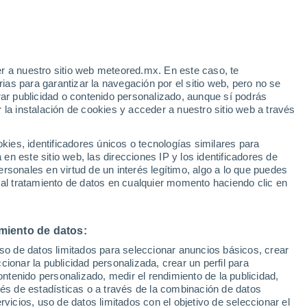
onato
VIENTO
PRECIPITACIÓN
r a nuestro sitio web meteored.mx. En este caso, te
12
15
18
21
00
03
06
09
12
15
18
21
00
as para garantizar la navegación por el sitio web, pero no se
rar publicidad o contenido personalizado, aunque sí podrás
 la instalación de cookies y acceder a nuestro sitio web a través
31°
30°
29°
29°
es, identificadores únicos o tecnologías similares para
29°
27°
n este sitio web, las direcciones IP y los identificadores de
26°
26°
rsonales en virtud de un interés legítimo, algo a lo que puedes
 al tratamiento de datos en cualquier momento haciendo clic en
24°
22°
22°
20°
20°
miento de datos:
uso de datos limitados para seleccionar anuncios básicos, crear
ccionar la publicidad personalizada, crear un perfil para
ontenido personalizado, medir el rendimiento de la publicidad,
0.7
vés de estadísticas o a través de la combinación de datos
0.1
rvicios, uso de datos limitados con el objetivo de seleccionar el