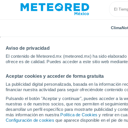
Clima
Not
Aviso de privacidad
El contenido de Meteored.mx (meteored.mx) ha sido elaborado p
ofrece es de calidad. Puedes acceder a este sitio web mediante
Aceptar cookies y acceder de forma gratuita
Inicio
Italia
Provincia de Biella
Donato
Por h
La publicidad digital personalizada, basada en la información r
financiar nuestra actividad para seguir ofreciéndote contenido c
Clima en Donato por h
Pulsando el botón "Aceptar y continuar", puedes acceder a la w
nuestras o de nuestros socios, que nos permiten el seguimiento
desarrollar un perfil específico para mostrarte publicidad y co
Clima 1 - 7 días
Por hora
más información en nuestra
Política de Cookies
y retirar en cu
Configuración de cookies
que aparece disponible en el pie de n