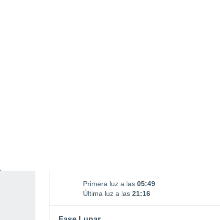
LUNES, 10 DE AGOSTO
1 Alerta pasado mañana
Riesgo Moderado
Por la tarde
Lluvia débil con cielo
parcialmente nuboso
Salida del sol a las
06:22
Puesta del sol a las
20:43
Primera luz a las
05:49
Última luz a las
21:16
Fase Lunar