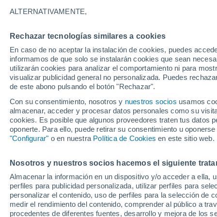
Gráfica del tiempo por hora en D
ALTERNATIVAMENTE,
SÍMBOLO
TEMPERATURA
Rechazar tecnologías similares a cookies
En caso de no aceptar la instalación de cookies, puedes accede
00
03
06
09
12
15
18
21
00
03
06
09
informamos de que solo se instalarán cookies que sean necesari
utilizarán cookies para analizar el comportamiento ni para most
visualizar publicidad general no personalizada. Puedes rechazar
de este abono pulsando el botón "Rechazar".
Con su consentimiento, nosotros y
nuestros socios
usamos cooki
28°
28°
almacenar, acceder y procesar datos personales como su visita e
27°
cookies. Es posible que algunos proveedores traten tus datos pe
26°
oponerte. Para ello, puede retirar su consentimiento u oponerse
24°
"Configurar"
o en nuestra
Política de Cookies
en este sitio web.
22°
22°
21°
20°
19°
19°
Nosotros y nuestros socios hacemos el siguiente trata
Almacenar la información en un dispositivo y/o acceder a ella, 
perfiles para publicidad personalizada, utilizar perfiles para sele
personalizar el contenido, uso de perfiles para la selección de c
medir el rendimiento del contenido, comprender al público a tra
procedentes de diferentes fuentes, desarrollo y mejora de los se