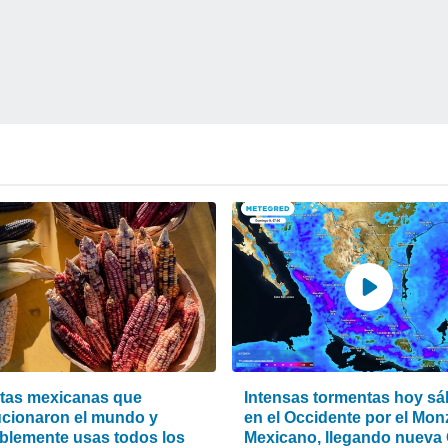
ntas mexicanas que
Intensas tormentas hoy s
ucionaron el mundo y
en el Occidente por el Mo
blemente usas todos los
Mexicano, llegando nueva