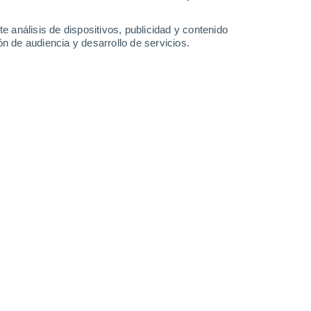
Lunes
10
e análisis de dispositivos, publicidad y contenido
n de audiencia y desarrollo de servicios.
 Donato
20°
Cielo despejado
02:00
Sensación T.
20°
19°
Cielo despejado
05:00
Sensación T.
19°
22°
Nubes y claros
08:00
Sensación T.
22°
26°
Nubes y claros
11:00
Sensación T.
26°