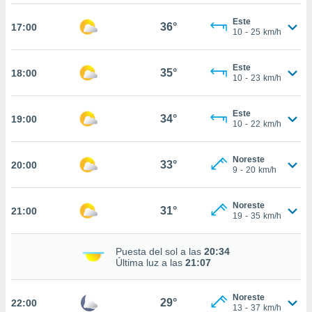
ed.mx. En
te
Este
36°
17:00
 de que
10
-
25
km/h
talarán
e sean
Este
para
35°
18:00
10
-
23
km/h
a
por el sitio
o se
Este
34°
19:00
cookies para
10
-
22
km/h
nto ni para
Noreste
licidad o
33°
20:00
9
-
20
km/h
ado, aunque
sualizar
Noreste
31°
21:00
general no
19
-
35
km/h
ada. Puedes
 instalación
Puesta del sol a las
20:34
y acceder a
Última luz a las
21:07
io web a
ste abono
 botón
Noreste
29°
22:00
13
-
37
km/h
.