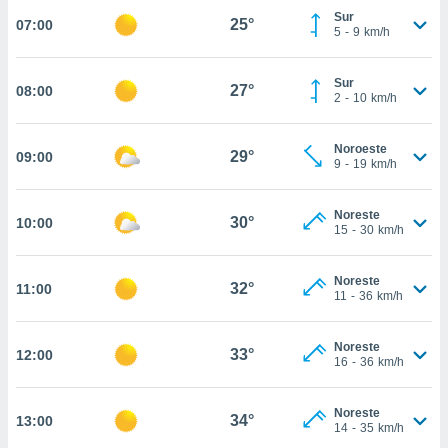
nos permite
Sur
25°
07:00
estra
5
-
9
km/h
ara seguir
e contenido
ACEPTAR
stándares
Sur
27°
08:00
Y
2
-
10
km/h
sin coste.
CONTINUAR
 botón
Noroeste
continuar",
29°
09:00
CONFIGURACIÓN
9
-
19
km/h
der a la
ndo la
 de todas
Noreste
30°
10:00
, ya sean
15
-
30
km/h
de nuestros
 nos
Noreste
32°
11:00
11
-
36
km/h
 y análisis
tamiento en
b, así como
Noreste
33°
12:00
un perfil
16
-
36
km/h
para
ublicidad y
Noreste
34°
13:00
14
-
35
km/h
do en