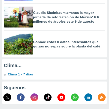
calización
precisa e
ión mediante
Claudia Sheinbaum arranca la mayor
jornada de reforestación de México: 6.6
millones de árboles este 9 de agosto
, publicidad
dos,
 publicidad
,
Conoce estos 5 datos interesantes que
ón de
quizás no sepas sobre la planta del café
 desarrollo
s.
tros 1199
Clima...
ios
Clima 1 - 7 días
Síguenos