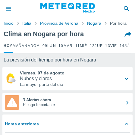
privacidad
o de
Inicio
Italia
Provincia de Verona
Nogara
Por hora
mx
mx) ha sido
Clima en Nogara por hora
or
es para
HOY
MAÑANA
DOM. 09
LUN. 10
MAR. 11
MIÉ. 12
JUE. 13
VIE. 14
SÁB.
ue la
 que se
e calidad.
La previsión del tiempo por hora en Nogara
eder a este
ediante las
Viernes, 07 de agosto
opciones:
Nubes y claros
La mayor parte del día
ookies y
e forma
3 Alertas ahora
Riesgo Importante
d digital
ada, basada
mación
Horas anteriores
ediante
ecnologías