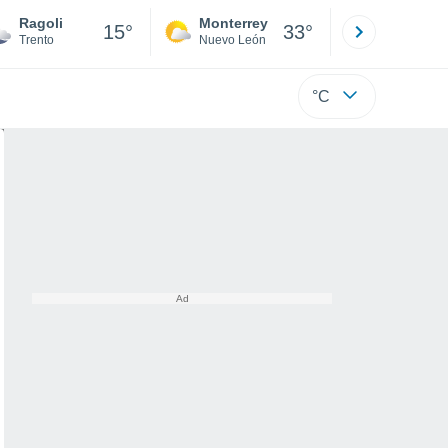
Ragoli
Monterrey
Mexicali
15°
33°
Trento
Nuevo León
Baja C
°C