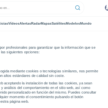
icias
Vídeos
Alertas
Radar
Mapas
Satélites
Modelos
Mundo
or profesionales para garantizar que la información que se
 las siguientes opciones:
i
Por hora
ecogida mediante cookies o tecnologías similares, nos permite
on altos estándares de calidad sin coste.
ora
eb aceptando la instalación de todas las cookies, ya sean
 y análisis del comportamiento en el sitio web, así como
ntenido personalizado en función del mismo. Puedes consultar
alquier momento el consentimiento pulsando el botón
uestra página web.