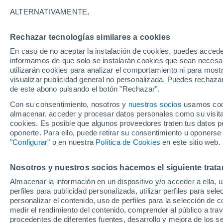
Gráfica del tiempo por hora en Ra
ALTERNATIVAMENTE,
SÍMBOLO
TEMPERATURA
Rechazar tecnologías similares a cookies
En caso de no aceptar la instalación de cookies, puedes accede
00
03
06
09
12
15
18
21
00
03
06
09
informamos de que solo se instalarán cookies que sean necesari
utilizarán cookies para analizar el comportamiento ni para most
visualizar publicidad general no personalizada. Puedes rechazar
de este abono pulsando el botón "Rechazar".
Con su consentimiento, nosotros y
nuestros socios
usamos cooki
almacenar, acceder y procesar datos personales como su visita e
21°
cookies. Es posible que algunos proveedores traten tus datos pe
20°
oponerte. Para ello, puede retirar su consentimiento u oponerse
18°
"Configurar"
o en nuestra
Política de Cookies
en este sitio web.
15°
15°
15°
14°
Nosotros y nuestros socios hacemos el siguiente trata
13°
13°
12°
12°
Almacenar la información en un dispositivo y/o acceder a ella, 
perfiles para publicidad personalizada, utilizar perfiles para sele
4.3
personalizar el contenido, uso de perfiles para la selección de c
2.7
medir el rendimiento del contenido, comprender al público a tra
1.5
1.5
1.3
procedentes de diferentes fuentes, desarrollo y mejora de los se
0.2