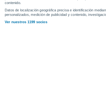
Viernes
7
Sábado
8
contenido.
Datos de localización geográfica precisa e identificación mediant
personalizados, medición de publicidad y contenido, investigació
Ver nuestros 1199 socios
La previsión del tiempo por hora en
VIERNES, 07 DE AGOSTO
1 Alerta ahora
Riesgo Moderado
Por la mañana
Chubascos tormentosos con
cielo parcialmente nuboso
Salida del sol a las
06:05
Puesta del sol a las
20:38
Primera luz a las
05:31
Última luz a las
21:12