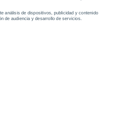
Domingo
9
e análisis de dispositivos, publicidad y contenido
n de audiencia y desarrollo de servicios.
 Ragoli
30%
15°
Lluvia débil
02:00
0.2 mm
Sensación T.
15°
13°
Nubes y claros
05:00
Sensación T.
13°
40%
15°
Lluvia débil
08:00
1.5 mm
Sensación T.
15°
90%
20°
Tormenta
11:00
1.5 mm
Sensación T.
20°
90%