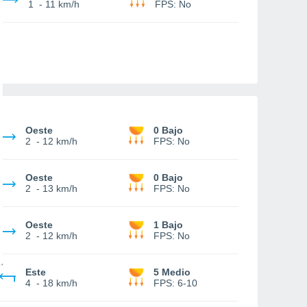
1
-
11 km/h
FPS:
No
Oeste
0 Bajo
2
-
12 km/h
FPS:
No
Oeste
0 Bajo
2
-
13 km/h
FPS:
No
Oeste
1 Bajo
2
-
12 km/h
FPS:
No
Este
5 Medio
4
-
18 km/h
FPS:
6-10