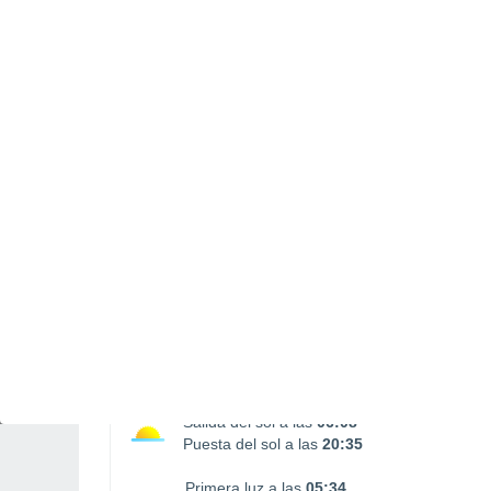
Salida Luna
Puesta Luna
00:32
17:37
DOMINGO, 09 DE AGOSTO
1 Alerta pasado mañana
Riesgo Moderado
Por la tarde
Chubascos tormentosos con
cielo parcialmente nuboso
Salida del sol a las
06:08
Puesta del sol a las
20:35
Primera luz a las
05:34