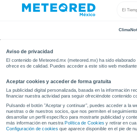
Clima
Not
Aviso de privacidad
El contenido de Meteored.mx (meteored.mx) ha sido elaborado p
ofrece es de calidad. Puedes acceder a este sitio web mediante
Aceptar cookies y acceder de forma gratuita
Inicio
Italia
Provincia Autónoma de Trento
Ragol
La publicidad digital personalizada, basada en la información r
financiar nuestra actividad para seguir ofreciéndote contenido c
Clima en Ragoli por h
Pulsando el botón "Aceptar y continuar", puedes acceder a la w
nuestras o de nuestros socios, que nos permiten el seguimiento
desarrollar un perfil específico para mostrarte publicidad y co
Clima 1 - 7 días
Por hora
más información en nuestra
Política de Cookies
y retirar en cu
Configuración de cookies
que aparece disponible en el pie de n