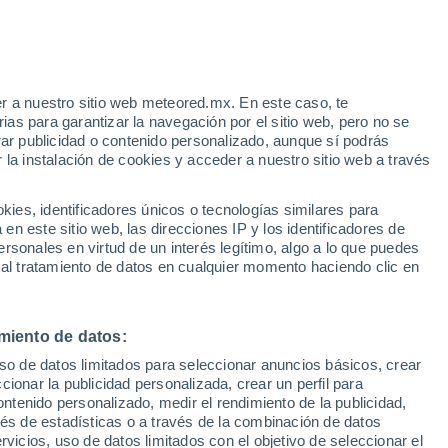
goli
VIENTO
PRECIPITACIÓN
r a nuestro sitio web meteored.mx. En este caso, te
12
15
18
21
00
03
06
09
12
15
18
21
00
as para garantizar la navegación por el sitio web, pero no se
rar publicidad o contenido personalizado, aunque sí podrás
 la instalación de cookies y acceder a nuestro sitio web a través
es, identificadores únicos o tecnologías similares para
23°
n este sitio web, las direcciones IP y los identificadores de
22°
21°
rsonales en virtud de un interés legítimo, algo a lo que puedes
21°
20°
20°
 al tratamiento de datos en cualquier momento haciendo clic en
18°
17°
16°
15°
14°
miento de datos:
13°
12°
uso de datos limitados para seleccionar anuncios básicos, crear
ccionar la publicidad personalizada, crear un perfil para
ontenido personalizado, medir el rendimiento de la publicidad,
vés de estadísticas o a través de la combinación de datos
0.8
0.8
0.7
0.6
rvicios, uso de datos limitados con el objetivo de seleccionar el
0.2
0.2
0.1
0.1