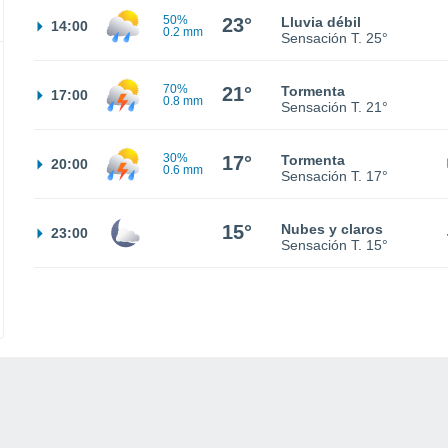
50%
23°
Lluvia débil
14:00
0.2 mm
Sensación T.
25°
70%
21°
Tormenta
17:00
0.8 mm
Sensación T.
21°
30%
17°
Tormenta
20:00
0.6 mm
Sensación T.
17°
15°
Nubes y claros
23:00
Sensación T.
15°