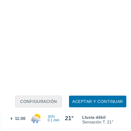
Sensación T.
14°
13°
Nubes y claros
02:00
Sensación T.
13°
12°
Nubes y claros
05:00
Sensación T.
12°
16°
Nubes y claros
08:00
CONFIGURACIÓN
ACEPTAR Y CONTINUAR
Sensación T.
16°
30%
21°
Lluvia débil
11:00
0.1 mm
Sensación T.
21°