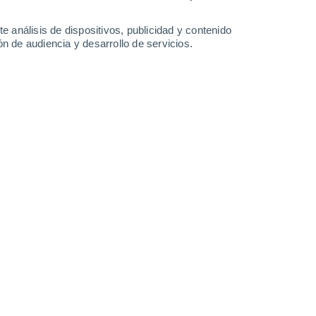
Sábado
8
e análisis de dispositivos, publicidad y contenido
n de audiencia y desarrollo de servicios.
San Biagio di Callalta
27°
Cielo despejado
02:00
Sensación T.
29°
25°
Cielo despejado
05:00
Sensación T.
26°
27°
Soleado
08:00
Sensación T.
30°
34°
Soleado
11:00
Sensación T.
37°