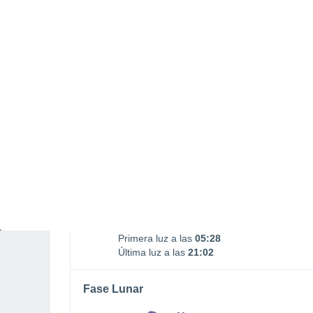
Puesta Luna
16:13
SÁBADO, 08 DE AGOSTO
De madrugada
Chubascos tormentosos con
cielo parcialmente nuboso
Salida del sol a las
06:02
Puesta del sol a las
20:29
Primera luz a las
05:28
Última luz a las
21:02
Fase Lunar