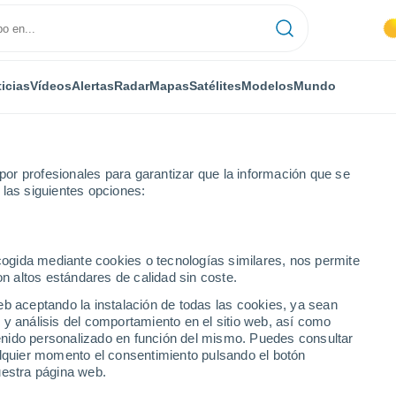
icias
Vídeos
Alertas
Radar
Mapas
Satélites
Modelos
Mundo
or profesionales para garantizar que la información que se
 las siguientes opciones:
llalta
Por hora
ecogida mediante cookies o tecnologías similares, nos permite
on altos estándares de calidad sin coste.
 Callalta por hora
eb aceptando la instalación de todas las cookies, ya sean
 y análisis del comportamiento en el sitio web, así como
ntenido personalizado en función del mismo. Puedes consultar
alquier momento el consentimiento pulsando el botón
uestra página web.