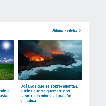
Últimas noticias
a
Océanos que se sobrecalientan,
evio a
suelos que se queman: dos
luvias
caras de la misma alteración
climática