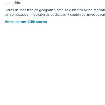
Jueves
6
Viernes
7
contenido.
Datos de localización geográfica precisa e identificación mediant
personalizados, medición de publicidad y contenido, investigació
Ver nuestros 1199 socios
La previsión del tiempo por hora en 
JUEVES, 06 DE AGOSTO
2 Alertas ahora
Riesgo Extremo
La mayor parte del día
Soleado
Salida del sol a las
05:59
Puesta del sol a las
20:32
Primera luz a las
05:25
Última luz a las
21:05