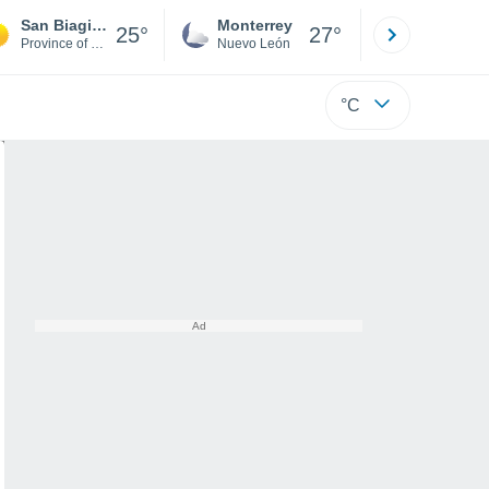
San Biagio di Callalta
Monterrey
Mexicali
25°
27°
Province of Treviso
Nuevo León
Baja C
°C