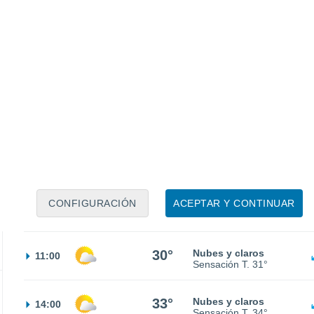
26°
Nubes y claros
02:00
Sensación T.
27°
30%
23°
Tormenta
05:00
0.6 mm
Sensación T.
24°
CONFIGURACIÓN
ACEPTAR Y CONTINUAR
25°
Nubes y claros
08:00
Sensación T.
26°
30°
Nubes y claros
11:00
Sensación T.
31°
33°
Nubes y claros
14:00
Sensación T.
34°