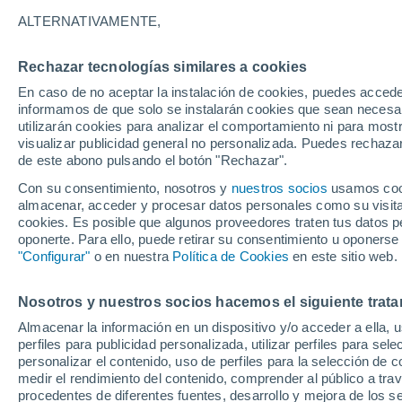
Gráfica del tiempo por hora en San
ALTERNATIVAMENTE,
SÍMBOLO
TEMPERATURA
Rechazar tecnologías similares a cookies
En caso de no aceptar la instalación de cookies, puedes accede
00
03
06
09
12
15
18
21
00
03
06
09
informamos de que solo se instalarán cookies que sean necesari
utilizarán cookies para analizar el comportamiento ni para most
visualizar publicidad general no personalizada. Puedes rechazar
de este abono pulsando el botón "Rechazar".
Con su consentimiento, nosotros y
nuestros socios
usamos cooki
36°
almacenar, acceder y procesar datos personales como su visita e
35°
cookies. Es posible que algunos proveedores traten tus datos pe
34°
33°
oponerte. Para ello, puede retirar su consentimiento u oponerse
"Configurar"
o en nuestra
Política de Cookies
en este sitio web.
29°
28°
27°
27°
27°
Nosotros y nuestros socios hacemos el siguiente trata
25°
25°
Almacenar la información en un dispositivo y/o acceder a ella, 
perfiles para publicidad personalizada, utilizar perfiles para sele
personalizar el contenido, uso de perfiles para la selección de c
medir el rendimiento del contenido, comprender al público a tra
procedentes de diferentes fuentes, desarrollo y mejora de los se