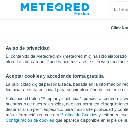
Clima
Not
Aviso de privacidad
El contenido de Meteored.mx (meteored.mx) ha sido elaborado p
ofrece es de calidad. Puedes acceder a este sitio web mediante
Aceptar cookies y acceder de forma gratuita
Inicio
Italia
Provincia de Treviso
San Biagio di Ca
La publicidad digital personalizada, basada en la información r
financiar nuestra actividad para seguir ofreciéndote contenido c
Clima en San Biagio di
Pulsando el botón "Aceptar y continuar", puedes acceder a la w
nuestras o de nuestros socios, que nos permiten el seguimiento
desarrollar un perfil específico para mostrarte publicidad y co
Clima 1 - 7 días
Por hora
más información en nuestra
Política de Cookies
y retirar en cu
Configuración de cookies
que aparece disponible en el pie de n