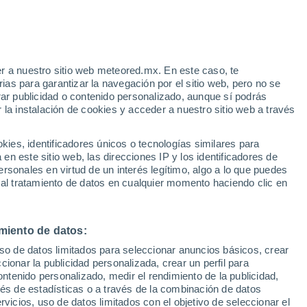
 Biagio di Callalta
VIENTO
PRECIPITACIÓN
r a nuestro sitio web meteored.mx. En este caso, te
12
15
18
21
00
03
06
09
12
15
18
21
00
as para garantizar la navegación por el sitio web, pero no se
rar publicidad o contenido personalizado, aunque sí podrás
 la instalación de cookies y acceder a nuestro sitio web a través
es, identificadores únicos o tecnologías similares para
n este sitio web, las direcciones IP y los identificadores de
34°
rsonales en virtud de un interés legítimo, algo a lo que puedes
33°
33°
33°
32°
 al tratamiento de datos en cualquier momento haciendo clic en
30°
30°
30°
28°
27°
26°
miento de datos:
25°
23°
uso de datos limitados para seleccionar anuncios básicos, crear
ccionar la publicidad personalizada, crear un perfil para
ontenido personalizado, medir el rendimiento de la publicidad,
0.6
vés de estadísticas o a través de la combinación de datos
rvicios, uso de datos limitados con el objetivo de seleccionar el