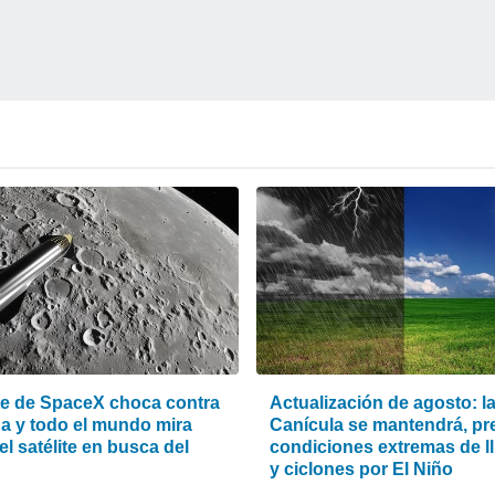
e de SpaceX choca contra
Actualización de agosto: l
na y todo el mundo mira
Canícula se mantendrá, pr
el satélite en busca del
condiciones extremas de l
y ciclones por El Niño