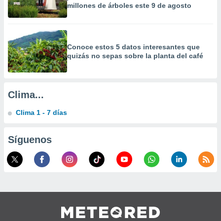
millones de árboles este 9 de agosto
calización
precisa e
ión mediante
, publicidad
Conoce estos 5 datos interesantes que
quizás no sepas sobre la planta del café
dos,
 publicidad
,
ón de
Clima...
 desarrollo
s.
Clima 1 - 7 días
tros 1199
ios
Síguenos