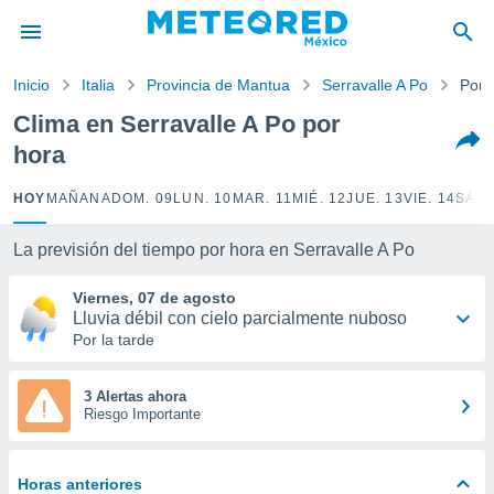
privacidad
o de
Inicio
Italia
Provincia de Mantua
Serravalle A Po
Por 
mx
mx) ha sido
Clima en Serravalle A Po por
or
hora
es para
ue la
 que se
HOY
MAÑANA
DOM. 09
LUN. 10
MAR. 11
MIÉ. 12
JUE. 13
VIE. 14
SÁB.
e calidad.
eder a este
La previsión del tiempo por hora en Serravalle A Po
ediante las
opciones:
Viernes, 07 de agosto
Lluvia débil con cielo parcialmente nuboso
ookies y
Por la tarde
e forma
d digital
3 Alertas ahora
Riesgo Importante
ada, basada
mación
ediante
ecnologías
Horas anteriores