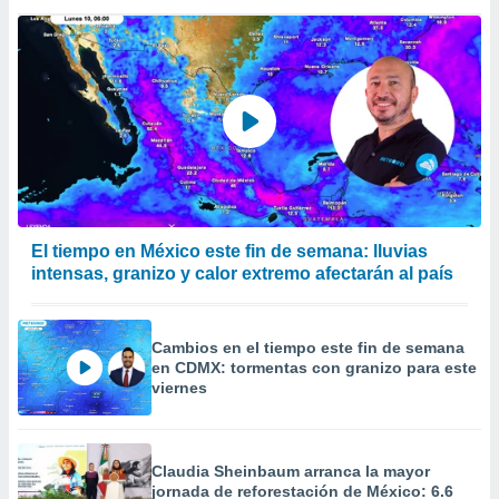
a
 la
da, crear un
personalizar
o, uso de
a la
e contenido
do, medir el
 de la
medir el
 del
El tiempo en México este fin de semana: lluvias
 comprender
intensas, granizo y calor extremo afectarán al país
 través de
s o a través
nación de
Cambios en el tiempo este fin de semana
edentes de
en CDMX: tormentas con granizo para este
fuentes,
viernes
y mejora de
os, uso de
ados con el
 seleccionar
Claudia Sheinbaum arranca la mayor
o.
jornada de reforestación de México: 6.6