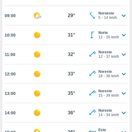
nos permite
estra
ara seguir
Noroeste
29°
09:00
5
-
14
km/h
e contenido
ACEPTAR
stándares
Y
sin coste.
CONTINUAR
Norte
31°
10:00
12
-
26
km/h
 botón
continuar",
CONFIGURACIÓN
der a la
Noreste
32°
11:00
ndo la
12
-
37
km/h
 de todas
, ya sean
Noreste
de nuestros
33°
12:00
18
-
38
km/h
 nos
 y análisis
Noreste
35°
13:00
tamiento en
15
-
39
km/h
b, así como
un perfil
Noreste
para
36°
14:00
14
-
34
km/h
ublicidad y
do en
Este