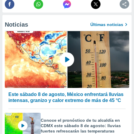
 de datos
er momento
ic en
o en
Noticias
Últimas noticias
 Cookies
en
eb.
y
socios
el
to de
la
 en un
Este sábado 8 de agosto, México enfrentará lluvias
 y/o acceder
intensas, granizo y calor extremo de más de 45 °C
 de datos
ara
 anuncios
Conoce el pronóstico de tu alcaldía en
ar perfiles
CDMX este sábado 8 de agosto: lluvias
idad
fuertes refrescarán las temperaturas
a, utilizar