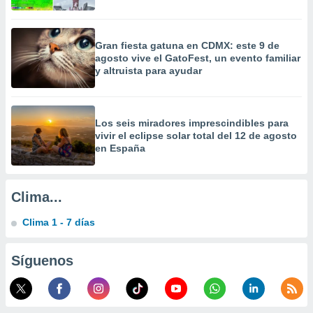
a
 la
Gran fiesta gatuna en CDMX: este 9 de
da, crear un
agosto vive el GatoFest, un evento familiar
personalizar
y altruista para ayudar
o, uso de
a la
e contenido
do, medir el
Los seis miradores imprescindibles para
 de la
vivir el eclipse solar total del 12 de agosto
medir el
en España
 del
 comprender
 través de
s o a través
Clima...
nación de
edentes de
Clima 1 - 7 días
fuentes,
y mejora de
Síguenos
os, uso de
ados con el
 seleccionar
o.