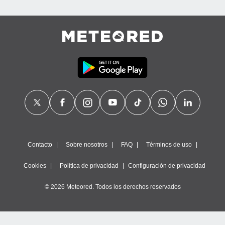
calización
precisa e
ión mediante
, publicidad
dos,
 publicidad
,
ón de
 desarrollo
s.
tros 1199
ios
Contacto
Sobre nosotros
FAQ
Términos de uso
Cookies
Política de privacidad
Configuración de privacidad
© 2026 Meteored. Todos los derechos reservados