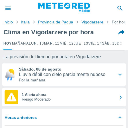
privacidad
o de
Inicio
Italia
Provincia de Padua
Vigodarzere
Por hora
mx
mx) ha sido
Clima en Vigodarzere por hora
or
es para
HOY
MAÑANA
LUN. 10
MAR. 11
MIÉ. 12
JUE. 13
VIE. 14
SÁB. 15
DOM.
ue la
 que se
e calidad.
La previsión del tiempo por hora en Vigodarzere
eder a este
ediante las
Sábado, 08 de agosto
opciones:
Lluvia débil con cielo parcialmente nuboso
Por la mañana
ookies y
e forma
1 Alerta ahora
Riesgo Moderado
d digital
ada, basada
mación
Horas anteriores
ediante
ecnologías