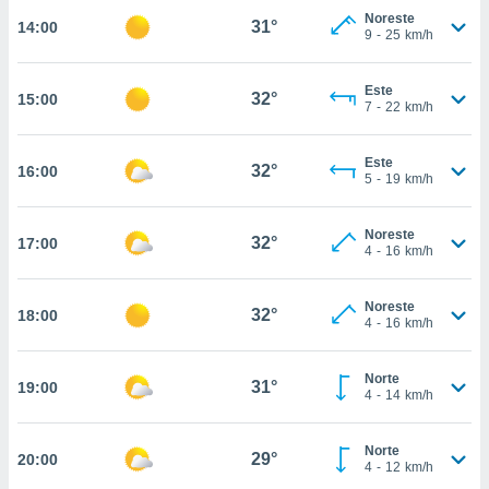
nos permite
Noreste
31°
14:00
estra
9
-
25
km/h
ara seguir
e contenido
ACEPTAR
stándares
Este
32°
15:00
Y
7
-
22
km/h
sin coste.
CONTINUAR
 botón
Este
continuar",
32°
16:00
CONFIGURACIÓN
5
-
19
km/h
der a la
ndo la
 de todas
Noreste
32°
17:00
, ya sean
4
-
16
km/h
de nuestros
 nos
Noreste
32°
18:00
4
-
16
km/h
 y análisis
tamiento en
b, así como
Norte
31°
19:00
un perfil
4
-
14
km/h
para
ublicidad y
Norte
29°
20:00
4
-
12
km/h
do en