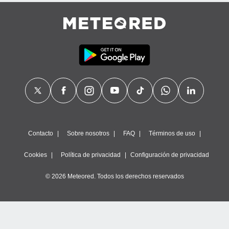
calización
precisa e
ión mediante
, publicidad
dos,
 publicidad
,
ón de
 desarrollo
s.
tros 1199
Contacto
Sobre nosotros
FAQ
Términos de uso
ios
Cookies
Política de privacidad
Configuración de privacidad
© 2026 Meteored. Todos los derechos reservados