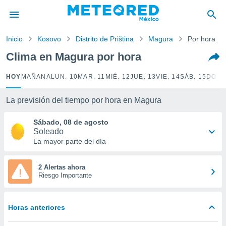
privacidad
o de
Inicio
Kosovo
Distrito de Priština
Magura
Por hora
mx
mx) ha sido
Clima en Magura por hora
or
es para
HOY
MAÑANA
LUN. 10
MAR. 11
MIÉ. 12
JUE. 13
VIE. 14
SÁB. 15
DOM.
ue la
 que se
e calidad.
La previsión del tiempo por hora en Magura
eder a este
ediante las
Sábado, 08 de agosto
opciones:
Soleado
La mayor parte del día
ookies y
e forma
2 Alertas ahora
Riesgo Importante
d digital
ada, basada
mación
Horas anteriores
ediante
ecnologías