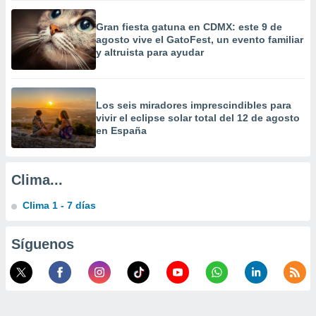
a
 la
Gran fiesta gatuna en CDMX: este 9 de
agosto vive el GatoFest, un evento familiar
da, crear un
y altruista para ayudar
personalizar
o, uso de
a la
e contenido
Los seis miradores imprescindibles para
do, medir el
vivir el eclipse solar total del 12 de agosto
 de la
en España
medir el
 del
 comprender
Clima...
 través de
s o a través
Clima 1 - 7 días
nación de
edentes de
fuentes,
Síguenos
y mejora de
os, uso de
ados con el
 seleccionar
o.