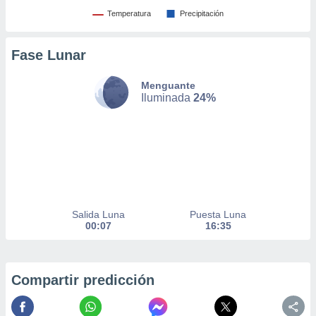
Temperatura
Precipitación
nto,
Fase Lunar
cios
kies,
ores únicos
Menguante
Iluminada
24%
as similares
nar,
rocesar
onales como
 este sitio
recciones IP
ficadores de
 posible
s
Salida Luna
Puesta Luna
 traten tus
00:07
16:35
nales en
 interés
go a lo que
nerte. Para
Compartir predicción
retirar su
ento u