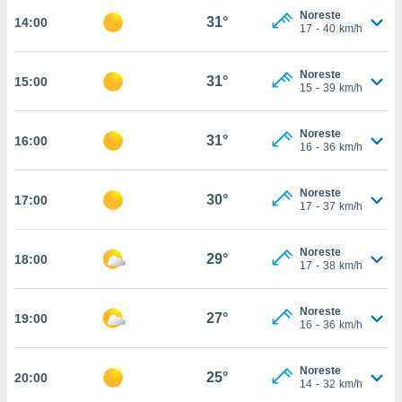
nos permite
Noreste
31°
14:00
estra
17
-
40
km/h
ara seguir
e contenido
ACEPTAR
stándares
Noreste
31°
15:00
Y
15
-
39
km/h
sin coste.
CONTINUAR
 botón
Noreste
continuar",
31°
16:00
CONFIGURACIÓN
16
-
36
km/h
der a la
ndo la
 de todas
Noreste
30°
17:00
, ya sean
17
-
37
km/h
de nuestros
 nos
Noreste
29°
18:00
17
-
38
km/h
 y análisis
tamiento en
b, así como
Noreste
27°
19:00
un perfil
16
-
36
km/h
para
ublicidad y
Noreste
25°
20:00
14
-
32
km/h
do en