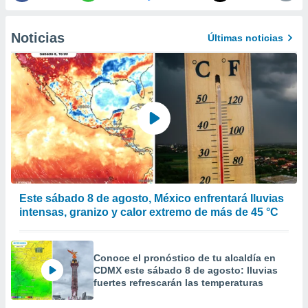
 de datos
er momento
Noticias
ic en
Últimas noticias
o en
 Cookies
en
eb.
y
socios
el
to de
Este sábado 8 de agosto, México enfrentará lluvias
la
intensas, granizo y calor extremo de más de 45 °C
 en un
 y/o acceder
 de datos
ara
Conoce el pronóstico de tu alcaldía en
 anuncios
CDMX este sábado 8 de agosto: lluvias
ar perfiles
fuertes refrescarán las temperaturas
idad
a, utilizar