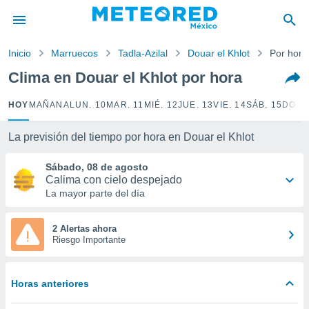
privacidad
o de
Inicio
Marruecos
Tadla-Azilal
Douar el Khlot
Por hora
mx
mx) ha sido
Clima en Douar el Khlot por hora
or
es para
HOY
MAÑANA
LUN. 10
MAR. 11
MIÉ. 12
JUE. 13
VIE. 14
SÁB. 15
DOM.
ue la
 que se
e calidad.
La previsión del tiempo por hora en Douar el Khlot
eder a este
ediante las
Sábado, 08 de agosto
opciones:
Calima con cielo despejado
La mayor parte del día
ookies y
e forma
2 Alertas ahora
Riesgo Importante
d digital
ada, basada
mación
Horas anteriores
ediante
ecnologías