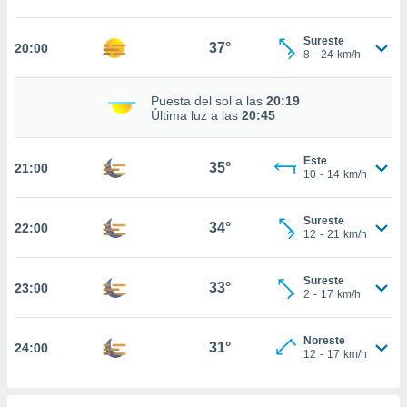
nto,
Sureste
37°
20:00
8
-
24
km/h
cios
kies,
Puesta del sol a las
20:19
ores únicos
Última luz a las
20:45
as similares
nar,
Este
rocesar
35°
21:00
10
-
14
km/h
onales como
 este sitio
recciones IP
Sureste
34°
22:00
ficadores de
12
-
21
km/h
 posible
s
Sureste
 traten tus
33°
23:00
2
-
17
km/h
nales en
 interés
go a lo que
Noreste
31°
24:00
nerte. Para
12
-
17
km/h
retirar su
ento u