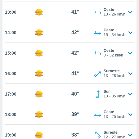
ed.mx. En
te
Oeste
41°
13:00
 de que
13
-
26
km/h
talarán
e sean
Oeste
para
42°
14:00
15
-
34
km/h
a
por el sitio
o se
Oeste
42°
15:00
cookies para
8
-
32
km/h
nto ni para
Suroeste
licidad o
41°
16:00
13
-
28
km/h
ado, aunque
sualizar
Sur
40°
17:00
general no
13
-
35
km/h
ada. Puedes
 instalación
Oeste
y acceder a
39°
18:00
13
-
25
km/h
io web a
ste abono
 botón
Sureste
38°
19:00
12
-
27
km/h
.