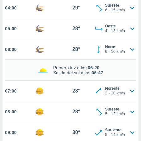
nos permite
Sureste
29°
04:00
estra
6
-
15
km/h
ara seguir
e contenido
ACEPTAR
stándares
Oeste
28°
05:00
Y
4
-
13
km/h
sin coste.
CONTINUAR
 botón
Norte
continuar",
28°
06:00
CONFIGURACIÓN
6
-
10
km/h
der a la
ndo la
 de todas
Primera luz a las
06:20
, ya sean
Salida del sol a las
06:47
de nuestros
 nos
Noreste
28°
07:00
2
-
10
km/h
 y análisis
tamiento en
b, así como
Sureste
28°
08:00
un perfil
5
-
12
km/h
para
ublicidad y
Suroeste
30°
09:00
5
-
14
km/h
do en