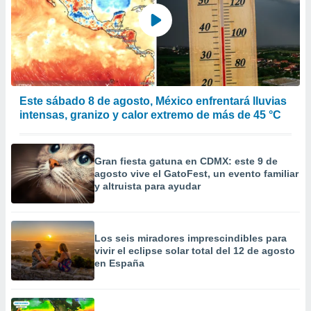
calización
precisa e
ión mediante
, publicidad
dos,
Este sábado 8 de agosto, México enfrentará lluvias
 publicidad
intensas, granizo y calor extremo de más de 45 °C
,
ón de
 desarrollo
s.
Gran fiesta gatuna en CDMX: este 9 de
agosto vive el GatoFest, un evento familiar
tros 1199
y altruista para ayudar
ios
Los seis miradores imprescindibles para
vivir el eclipse solar total del 12 de agosto
en España