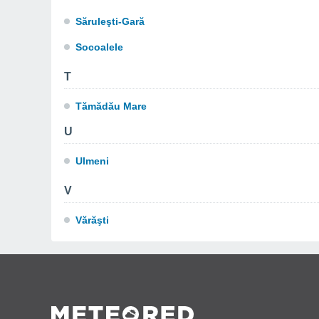
Săruleşti-Gară
Socoalele
T
Tămădău Mare
U
Ulmeni
V
Vărăşti