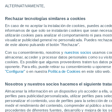
A - V
ALTERNATIVAMENTE,
A
Rechazar tecnologías similares a cookies
Aprozi
En caso de no aceptar la instalación de cookies, puedes accede
informamos de que solo se instalarán cookies que sean necesari
B
utilizarán cookies para analizar el comportamiento ni para most
visualizar publicidad general no personalizada. Puedes rechazar
de este abono pulsando el botón "Rechazar".
Bogata
Con su consentimiento, nosotros y
nuestros socios
usamos cooki
Bogdana
almacenar, acceder y procesar datos personales como su visita e
cookies. Es posible que algunos proveedores traten tus datos pe
Borcea
oponerte. Para ello, puede retirar su consentimiento u oponerse
"Configurar"
o en nuestra
Política de Cookies
en este sitio web.
C
Călăraşi
Nosotros y nuestros socios hacemos el siguiente trata
Almacenar la información en un dispositivo y/o acceder a ella, 
Călăraşii Vechi
perfiles para publicidad personalizada, utilizar perfiles para sele
Călăreţi
personalizar el contenido, uso de perfiles para la selección de c
medir el rendimiento del contenido, comprender al público a tra
Ceacu
procedentes de diferentes fuentes, desarrollo y mejora de los se