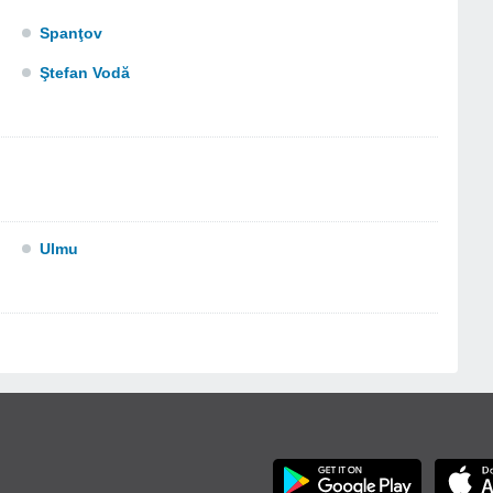
Spanţov
Ştefan Vodă
Ulmu