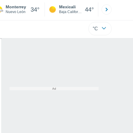
Monterrey
Mexicali
Tijuana
34°
44°
Nuevo León
Baja California
Baja C
°C