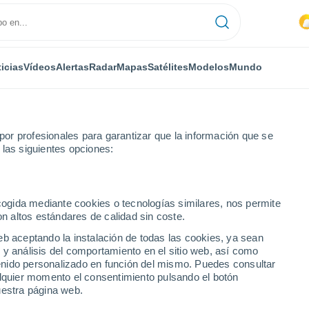
icias
Vídeos
Alertas
Radar
Mapas
Satélites
Modelos
Mundo
or profesionales para garantizar que la información que se
 las siguientes opciones:
es
ecogida mediante cookies o tecnologías similares, nos permite
on altos estándares de calidad sin coste.
udades del Condado de
eb aceptando la instalación de todas las cookies, ya sean
 y análisis del comportamiento en el sitio web, así como
ntenido personalizado en función del mismo. Puedes consultar
alquier momento el consentimiento pulsando el botón
uestra página web.