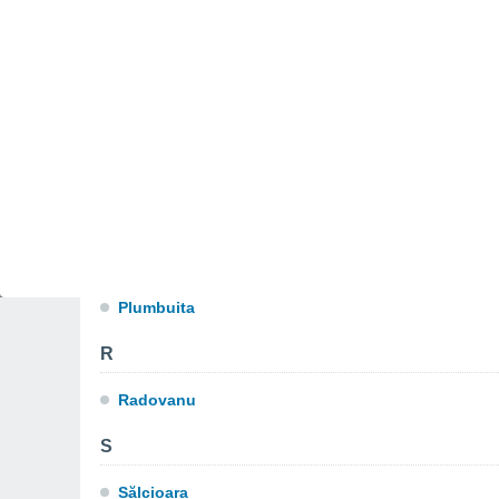
Mănăstirea
Măriuţa
N
Nana
O
Olteniţa
P
Plumbuita
R
Radovanu
S
Sălcioara