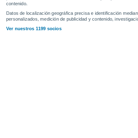
contenido.
Chirnogi
Datos de localización geográfica precisa e identificación mediant
personalizados, medición de publicidad y contenido, investigació
D
Ver nuestros 1199 socios
Drajna Nouă
F
Frăsinet
Fundeni
G
Gălăţui
I
Ileana
M