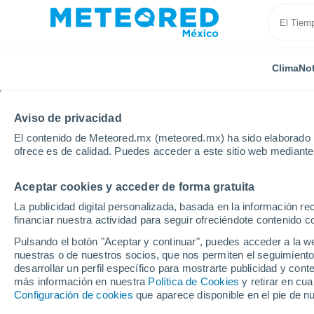
Clima
Not
Aviso de privacidad
El contenido de Meteored.mx (meteored.mx) ha sido elaborado p
ofrece es de calidad. Puedes acceder a este sitio web mediante
Aceptar cookies y acceder de forma gratuita
Inicio
Rumanía
Condado de Călăraşi
Localidad
La publicidad digital personalizada, basada en la información r
financiar nuestra actividad para seguir ofreciéndote contenido c
Clima en todas las ci
Pulsando el botón "Aceptar y continuar", puedes acceder a la w
Călăraşi
nuestras o de nuestros socios, que nos permiten el seguimiento
desarrollar un perfil específico para mostrarte publicidad y co
más información en nuestra
Política de Cookies
y retirar en cu
Todas las localidades del Condado de Călăraşi
Configuración de cookies
que aparece disponible en el pie de n