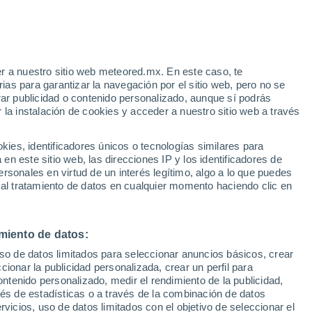
Arţari
r a nuestro sitio web meteored.mx. En este caso, te
as para garantizar la navegación por el sitio web, pero no se
rar publicidad o contenido personalizado, aunque sí podrás
 la instalación de cookies y acceder a nuestro sitio web a través
Boşneagu
es, identificadores únicos o tecnologías similares para
Budeşti
n este sitio web, las direcciones IP y los identificadores de
rsonales en virtud de un interés legítimo, algo a lo que puedes
 al tratamiento de datos en cualquier momento haciendo clic en
Ciocăneşti
miento de datos:
uso de datos limitados para seleccionar anuncios básicos, crear
Constantin Brancoveanu
ccionar la publicidad personalizada, crear un perfil para
Coţofanca
ontenido personalizado, medir el rendimiento de la publicidad,
vés de estadísticas o a través de la combinación de datos
Crivăţ
rvicios, uso de datos limitados con el objetivo de seleccionar el