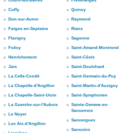
Cours-les-Barres
Préveranges
mación
ediante
Cuffy
Quincy
ecnologías
nos permite
Dun-sur-Auron
Raymond
estra
Farges-en-Septaine
Rians
ara seguir
e contenido
ACEPTAR
Flavigny
Sagonne
stándares
Y
sin coste.
Foëcy
Saint-Amand-Montrond
CONTINUAR
 botón
Henrichemont
Saint-Céols
continuar",
CONFIGURACIÓN
Jars
Saint-Doulchard
der a la
ndo la
La Celle-Condé
Saint-Germain-du-Puy
 de todas
, ya sean
La Chapelle-d'Angillon
Saint-Martin-d'Auxigny
de nuestros
La Chapelle-Saint-Ursin
Saint-Symphorien
 nos
La Guerche-sur-l'Aubois
Sainte-Gemme-en-
 y análisis
Sancerrois
tamiento en
Le Noyer
b, así como
Sancergues
Les Aix-d'Angillon
un perfil
para
Sancoins