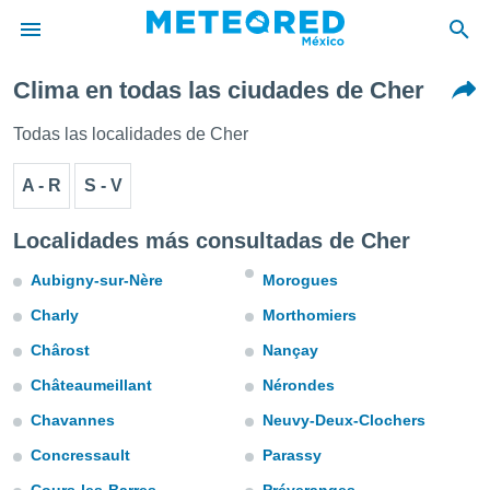
Clima en todas las ciudades de Cher
privacidad
o de
Todas las localidades de Cher
mx
mx) ha sido
A - R
S - V
or
es para
ue la
Localidades más consultadas de Cher
 que se
e calidad.
Aubigny-sur-Nère
Morogues
eder a este
Charly
Morthomiers
ediante las
opciones:
Chârost
Nançay
ookies y
Châteaumeillant
Nérondes
e forma
Chavannes
Neuvy-Deux-Clochers
d digital
Concressault
Parassy
ada, basada