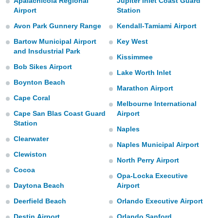
Apalachicola Regional
Jupiter Inlet Coast Guard
mación
Airport
Station
ediante
ecnologías
Avon Park Gunnery Range
Kendall-Tamiami Airport
nos permite
estra
Bartow Municipal Airport
Key West
ara seguir
and Insdustrial Park
Kissimmee
e contenido
ACEPTAR
Bob Sikes Airport
stándares
Y
Lake Worth Inlet
sin coste.
CONTINUAR
Boynton Beach
Marathon Airport
 botón
Cape Coral
continuar",
Melbourne International
CONFIGURACIÓN
der a la
Cape San Blas Coast Guard
Airport
ndo la
Station
 de todas
Naples
, ya sean
Clearwater
Naples Municipal Airport
de nuestros
Clewiston
 nos
North Perry Airport
Cocoa
 y análisis
Opa-Locka Executive
tamiento en
Daytona Beach
Airport
b, así como
Deerfield Beach
Orlando Executive Airport
un perfil
para
Destin Airport
Orlando Sanford