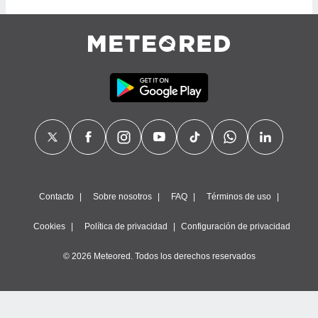
ste abono
 botón
.
nto,
cios
kies,
ores únicos
as similares
nar,
rocesar
onales como
 este sitio
Contacto
Sobre nosotros
FAQ
Términos de uso
recciones IP
ficadores de
Cookies
Política de privacidad
Configuración de privacidad
 posible
s
© 2026 Meteored. Todos los derechos reservados
 traten tus
nales en
 interés
go a lo que
nerte. Para