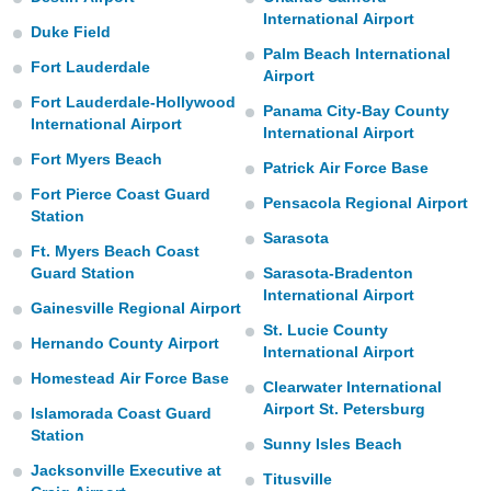
ublicidad y
International Airport
Duke Field
do en
Palm Beach International
Fort Lauderdale
 mismo.
Airport
sultar más
Fort Lauderdale-Hollywood
Panama City-Bay County
 en nuestra
International Airport
 Cookies
y
International Airport
ualquier
Fort Myers Beach
Patrick Air Force Base
Fort Pierce Coast Guard
ento
Pensacola Regional Airport
 botón
Station
ación de
Sarasota
Ft. Myers Beach Coast
kies
Guard Station
Sarasota-Bradenton
 disponible
International Airport
e nuestra
Gainesville Regional Airport
.
St. Lucie County
Hernando County Airport
International Airport
IVAMENTE,
Homestead Air Force Base
Clearwater International
Airport St. Petersburg
Islamorada Coast Guard
as
Station
Sunny Isles Beach
 a cookies
Jacksonville Executive at
 no aceptar
Titusville