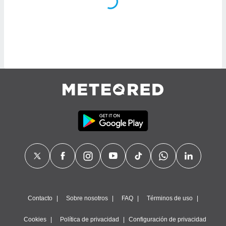
ón de
uedes
uestro sitio
ed.mx. En
te
 de que
talarán
e sean
para
a
por el sitio
o se
cookies para
nto ni para
licidad o
ado, aunque
sualizar
general no
ada. Puedes
Contacto
Sobre nosotros
FAQ
Términos de uso
 instalación
y acceder a
Cookies
Política de privacidad
Configuración de privacidad
io web a