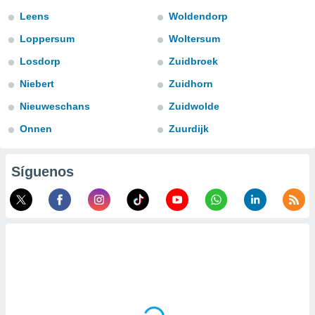
ublicidad y
Leens
Woldendorp
do en
Loppersum
Woltersum
 mismo.
sultar más
Losdorp
Zuidbroek
 en nuestra
Niebert
Zuidhorn
 Cookies
y
ualquier
Nieuweschans
Zuidwolde
ento
Onnen
Zuurdijk
 botón
ación de
kies
Síguenos
 disponible
e nuestra
.
IVAMENTE,
as
 a cookies
 no aceptar