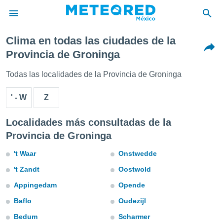
Clima en todas las ciudades de la
privacidad
Provincia de Groninga
o de
mx
Todas las localidades de la Provincia de Groninga
mx) ha sido
or
' - W
Z
es para
ue la
 que se
Localidades más consultadas de la
e calidad.
Provincia de Groninga
eder a este
ediante las
't Waar
Onstwedde
opciones:
't Zandt
Oostwold
ookies y
e forma
Appingedam
Opende
Baflo
Oudezijl
d digital
ada, basada
Bedum
Scharmer