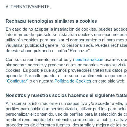
W
Y
ALTERNATIVAMENTE,
Localidades más consultadas de Mas
Rechazar tecnologías similares a cookies
En caso de no aceptar la instalación de cookies, puedes accede
Amherst
informamos de que solo se instalarán cookies que sean necesari
utilizarán cookies para analizar el comportamiento ni para most
Arlington
visualizar publicidad general no personalizada. Puedes rechazar
Attleboro
de este abono pulsando el botón "Rechazar".
Con su consentimiento, nosotros y
nuestros socios
usamos cooki
Ayer
almacenar, acceder y procesar datos personales como su visita e
cookies. Es posible que algunos proveedores traten tus datos pe
Barnstable
oponerte. Para ello, puede retirar su consentimiento u oponerse
"Configurar"
o en nuestra
Bedford
Política de Cookies
en este sitio web.
Bellingham
Nosotros y nuestros socios hacemos el siguiente trata
Belmont
Almacenar la información en un dispositivo y/o acceder a ella, 
perfiles para publicidad personalizada, utilizar perfiles para sele
Berkley
personalizar el contenido, uso de perfiles para la selección de c
medir el rendimiento del contenido, comprender al público a tra
Beverly
procedentes de diferentes fuentes, desarrollo y mejora de los se