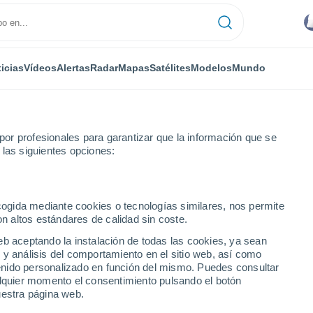
icias
Vídeos
Alertas
Radar
Mapas
Satélites
Modelos
Mundo
or profesionales para garantizar que la información que se
 las siguientes opciones:
des
ecogida mediante cookies o tecnologías similares, nos permite
on altos estándares de calidad sin coste.
udades de Massachusetts
eb aceptando la instalación de todas las cookies, ya sean
 y análisis del comportamiento en el sitio web, así como
ntenido personalizado en función del mismo. Puedes consultar
alquier momento el consentimiento pulsando el botón
L
M
N
O - Q
R
S
T - V
uestra página web.