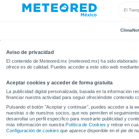
Clima
Not
Aviso de privacidad
El contenido de Meteored.mx (meteored.mx) ha sido elaborado p
ofrece es de calidad. Puedes acceder a este sitio web mediante
Aceptar cookies y acceder de forma gratuita
Inicio
Estados Unidos
Massachusetts
Localida
La publicidad digital personalizada, basada en la información r
financiar nuestra actividad para seguir ofreciéndote contenido c
Clima en todas las ci
Pulsando el botón "Aceptar y continuar", puedes acceder a la w
nuestras o de nuestros socios, que nos permiten el seguimiento
Todas las localidades de Massachusetts
desarrollar un perfil específico para mostrarte publicidad y co
más información en nuestra
Política de Cookies
y retirar en cu
A
B
C
D - E
F - G
H - K
Configuración de cookies
que aparece disponible en el pie de n