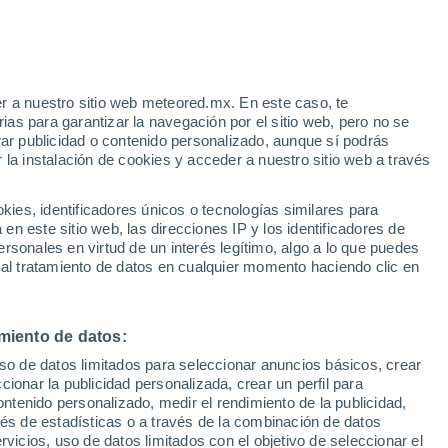
sachusetts
r a nuestro sitio web meteored.mx. En este caso, te
Concord
as para garantizar la navegación por el sitio web, pero no se
rar publicidad o contenido personalizado, aunque sí podrás
Danvers
 la instalación de cookies y acceder a nuestro sitio web a través
Dennis
es, identificadores únicos o tecnologías similares para
Dudley
n este sitio web, las direcciones IP y los identificadores de
rsonales en virtud de un interés legítimo, algo a lo que puedes
Eastham
 al tratamiento de datos en cualquier momento haciendo clic en
Essex
Fall River
miento de datos:
Harwich
uso de datos limitados para seleccionar anuncios básicos, crear
ccionar la publicidad personalizada, crear un perfil para
Holyoke
ontenido personalizado, medir el rendimiento de la publicidad,
vés de estadísticas o a través de la combinación de datos
Ipswich
rvicios, uso de datos limitados con el objetivo de seleccionar el