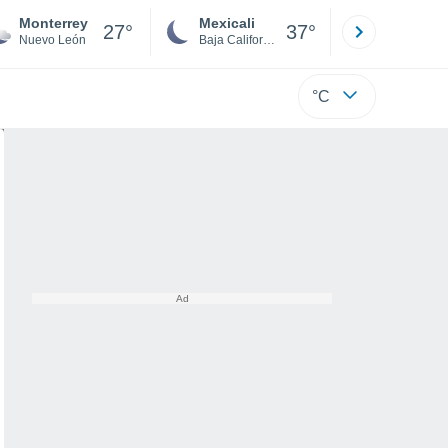
Monterrey
Mexicali
Tijuana
27°
37°
Nuevo León
Baja California
Baja C
°C