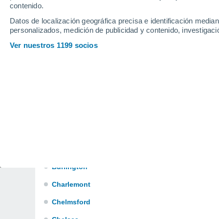
contenido.
Billerica
Datos de localización geográfica precisa e identificación mediant
Bourne
personalizados, medición de publicidad y contenido, investigació
Boxford
Ver nuestros 1199 socios
Braintree
Brewster
Bridgewater
Brockton
Brookline
Buckland
Burlington
Charlemont
Chelmsford