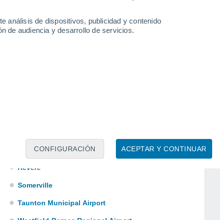
Lincoln
e análisis de dispositivos, publicidad y contenido
Malden
n de audiencia y desarrollo de servicios.
Marshfield Municipal Airport
Nantucket Memorial Airport
New Bedford Regional Airport
Norwood Memorial Airport
Orange Municipal Airport
Pittsfield Municipal Airport
CONFIGURACIÓN
ACEPTAR Y CONTINUAR
Plymouth Municipal Airport
Revere
Somerville
Taunton Municipal Airport