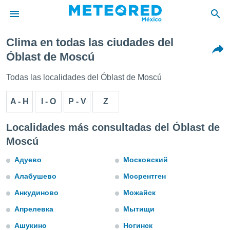
Clima en todas las ciudades del
privacidad
Óblast de Moscú
o de
mx
Todas las localidades del Óblast de Moscú
mx) ha sido
or
A - H
I - O
P - V
Z
es para
ue la
 que se
Localidades más consultadas del Óblast de
e calidad.
Moscú
eder a este
ediante las
Адуево
Московский
opciones:
Алабушево
Мосрентген
ookies y
e forma
Анкудиново
Можайск
Апрелевка
Мытищи
d digital
ada, basada
Ашукино
Ногинск