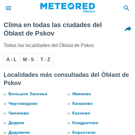
Clima en todas las ciudades del
privacidad
Óblast de Pskov
o de
mx
Todas las localidades del Óblast de Pskov
mx) ha sido
or
A - L
M - S
T - Z
es para
ue la
 que se
Localidades más consultadas del Óblast de
e calidad.
Pskov
eder a este
ediante las
Большое Захонье
Иваново
opciones:
Чертовидово
Качаново
ookies y
e forma
Чихачево
Кахново
Дедино
Кондратово
d digital
ada, basada
Дедовичи
Коростели