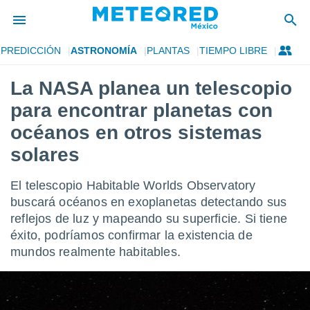
PREDICCIÓN
ASTRONOMÍA
PLANTAS
TIEMPO LIBRE
privacidad
La NASA planea un telescopio
o de
mx
para encontrar planetas con
mx) ha sido
or
océanos en otros sistemas
es para
solares
ue la
 que se
e calidad.
El telescopio Habitable Worlds Observatory
eder a este
buscará océanos en exoplanetas detectando sus
ediante las
opciones:
reflejos de luz y mapeando su superficie. Si tiene
éxito, podríamos confirmar la existencia de
ookies y
mundos realmente habitables.
e forma
d digital
ada, basada