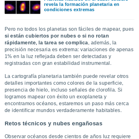
ados con el
revela la formación planetaria en
 seleccionar
condiciones extremas
o.
calización
precisa e
Pero no todos los planetas son fáciles de mapear, pues
ión mediante
si están cubiertos por nubes o si no rotan
rápidamente, la tarea se complica
, además, la
, publicidad
precisión necesaria es extrema: variaciones de apenas
1% en la luz reflejada deben ser detectadas y
dos,
registradas con gran estabilidad instrumental.
 publicidad
,
ón de
La cartografía planetaria también puede revelar otros
 desarrollo
detalles importantes como colores de la superficie,
s.
presencia de hielo, incluso señales de clorofila. Si
logramos mapear con éxito un exoplaneta y
tros 1199
ios
encontramos océanos, estaremos un paso más cerca
de identificar mundos verdaderamente habitables.
Retos técnicos y nubes engañosas
Observar océanos desde cientos de años luz requiere