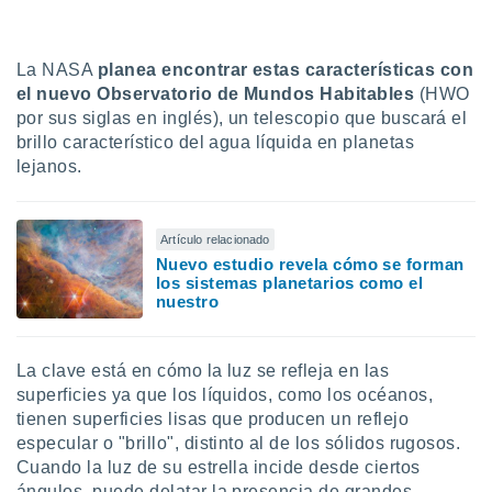
ón de
uedes
uestro sitio
ed.mx. En
La NASA
planea encontrar estas características con
te
el nuevo Observatorio de Mundos Habitables
(HWO
 de que
por sus siglas en inglés), un telescopio que buscará el
talarán
brillo característico del agua líquida en planetas
e sean
lejanos.
para
a
por el sitio
o se
Artículo relacionado
cookies para
Nuevo estudio revela cómo se forman
los sistemas planetarios como el
nto ni para
nuestro
licidad o
ado, aunque
La clave está en cómo la luz se refleja en las
sualizar
superficies ya que los líquidos, como los océanos,
general no
tienen superficies lisas que producen un reflejo
ada. Puedes
especular o "brillo", distinto al de los sólidos rugosos.
 instalación
y acceder a
Cuando la luz de su estrella incide desde ciertos
io web a
ángulos, puede delatar la presencia de grandes