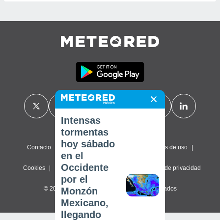
Intensas
tormentas
hoy sábado
Contacto
Sobre nosotros
FAQ
Términos de uso
en el
Occidente
Cookies
Política de privacidad
Configuración de privacidad
por el
© 2026 Meteored. Todos los derechos reservados
Monzón
Mexicano,
llegando