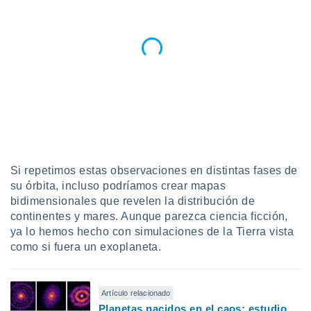
ar perfiles
idad
a, utilizar
a
 la
da, crear un
personalizar
o, uso de
a la
e contenido
do, medir el
 de la
Si repetimos estas observaciones en distintas fases de
medir el
su órbita, incluso podríamos crear mapas
 del
bidimensionales que revelen la distribución de
 comprender
continentes y mares. Aunque parezca ciencia ficción,
 través de
ya lo hemos hecho con simulaciones de la Tierra vista
s o a través
nación de
como si fuera un exoplaneta.
edentes de
fuentes,
y mejora de
Artículo relacionado
os, uso de
Planetas nacidos en el caos: estudio