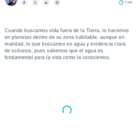
ublicidad y
7 min
do en
 mismo.
sultar más
Cuando buscamos vida fuera de la Tierra, lo hacemos
 en nuestra
 Cookies
en planetas dentro de su zona habitable, aunque en
y
ualquier
realidad, lo que buscamos es agua y evidencia clara
de océanos, pues sabemos que el agua es
ento
fundamental para la vida como la conocemos.
 botón
ación de
kies
 disponible
e nuestra
.
IVAMENTE,
as
 a cookies
 no aceptar