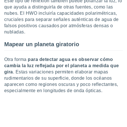
Este tipo de reflexión también puede polarizar la luz, lo
retirar su
que ayuda a distinguirla de otras fuentes, como las
ento u
nubes. El HWO incluiría capacidades polarimétricas,
cruciales para separar señales auténticas de agua de
 de datos
falsos positivos causados por atmósferas densas o
er momento
ic en
nubladas.
o en
Mapear un planeta giratorio
 Cookies
en
eb.
Otra forma
para detectar agua es observar cómo
y
cambia la luz reflejada por el planeta a medida que
socios
gira
. Estas variaciones permiten elaborar mapas
el
rudimentarios de su superficie, donde los océanos
aparecen como regiones oscuras y poco reflectantes,
to de
especialmente en longitudes de onda ópticas.
la
 en un
 y/o acceder
 de datos
ara
 anuncios