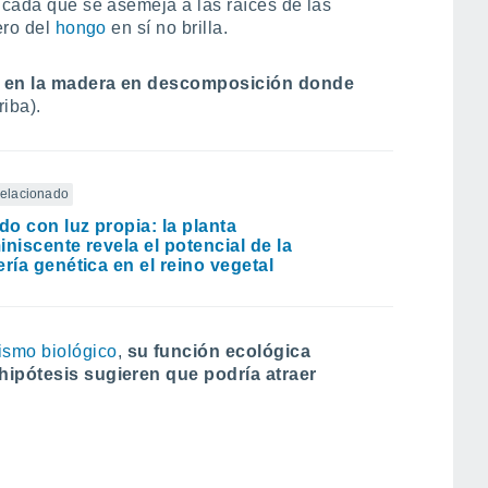
ficada que se asemeja a las raíces de las
ero del
hongo
en sí no brilla.
er en la madera en descomposición donde
riba).
 relacionado
ndo con luz propia: la planta
iniscente revela el potencial de la
ería genética en el reino vegetal
smo biológico
,
su función ecológica
 hipótesis sugieren que podría atraer