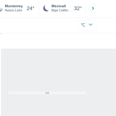
Monterrey
Mexicali
Tijuana
24°
32°
Nuevo León
Baja California
Baja C
°C