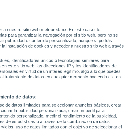
ie de hongo bioluminiscente, que emite un
ad, fue publicado en la revista
uiza. Vea los detalles aquí.
r a nuestro sitio web meteored.mx. En este caso, te
as para garantizar la navegación por el sitio web, pero no se
rar publicidad o contenido personalizado, aunque sí podrás
 la instalación de cookies y acceder a nuestro sitio web a través
es, identificadores únicos o tecnologías similares para
n este sitio web, las direcciones IP y los identificadores de
rsonales en virtud de un interés legítimo, algo a lo que puedes
 al tratamiento de datos en cualquier momento haciendo clic en
miento de datos:
uso de datos limitados para seleccionar anuncios básicos, crear
ccionar la publicidad personalizada, crear un perfil para
ontenido personalizado, medir el rendimiento de la publicidad,
vés de estadísticas o a través de la combinación de datos
rvicios, uso de datos limitados con el objetivo de seleccionar el