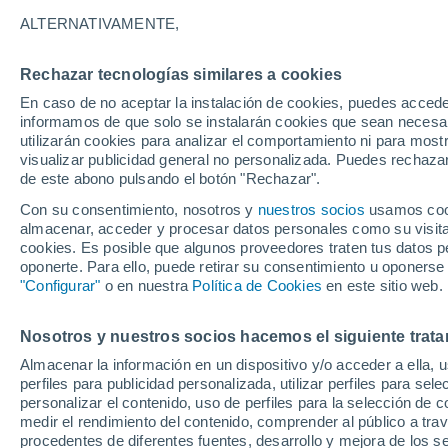
ALTERNATIVAMENTE,
El descubrimiento de una nueva espec
brillo verde cuando se ve en la oscurid
Rechazar tecnologías similares a cookies
Mycoscience. El evento tuvo lugar en S
En caso de no aceptar la instalación de cookies, puedes accede
informamos de que solo se instalarán cookies que sean necesari
utilizarán cookies para analizar el comportamiento ni para most
visualizar publicidad general no personalizada. Puedes rechazar
de este abono pulsando el botón "Rechazar".
Con su consentimiento, nosotros y
nuestros socios
usamos cooki
almacenar, acceder y procesar datos personales como su visita e
cookies. Es posible que algunos proveedores traten tus datos pe
oponerte. Para ello, puede retirar su consentimiento u oponerse
"Configurar"
o en nuestra
Política de Cookies
en este sitio web.
Nosotros y nuestros socios hacemos el siguiente trata
Almacenar la información en un dispositivo y/o acceder a ella, 
perfiles para publicidad personalizada, utilizar perfiles para sele
personalizar el contenido, uso de perfiles para la selección de c
medir el rendimiento del contenido, comprender al público a tra
procedentes de diferentes fuentes, desarrollo y mejora de los se