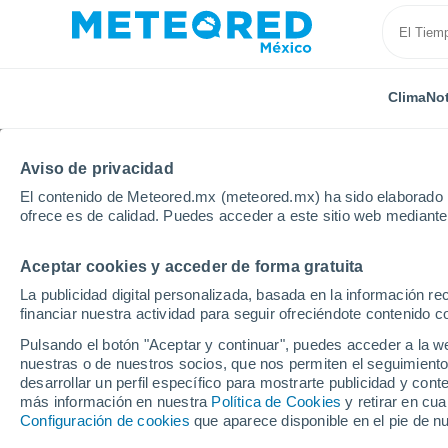
Clima
Not
TODAS
ACTUALIDAD
CIENCIA
PREDICCIÓN
ASTR
Aviso de privacidad
El contenido de Meteored.mx (meteored.mx) ha sido elaborado p
ofrece es de calidad. Puedes acceder a este sitio web mediante
Aceptar cookies y acceder de forma gratuita
La publicidad digital personalizada, basada en la información r
financiar nuestra actividad para seguir ofreciéndote contenido c
Inicio
Noticias
Ciencia
Descubren en un bosque s
Pulsando el botón "Aceptar y continuar", puedes acceder a la w
nuestras o de nuestros socios, que nos permiten el seguimiento
desarrollar un perfil específico para mostrarte publicidad y co
Descubren en un bosq
más información en nuestra
Política de Cookies
y retirar en cu
Configuración de cookies
que aparece disponible en el pie de n
brilla en la oscuridad