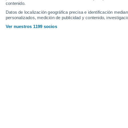
contenido.
Datos de localización geográfica precisa e identificación mediant
personalizados, medición de publicidad y contenido, investigació
Ver nuestros 1199 socios
Descubierto el hongo
Mycena crocata
A la izquierda, él e
verde que ilumina hasta el bosque. Crédito: Modificado d
Tiago Robles
16/01
Meteored Brasil
Un nuevo tipo de hongo bioluminisce
descubierto en un bosque de la ciud
realizaron dos artistas que paseaban p
Explicando el caso: los dos artistas (
trabajando con organismos brillantes