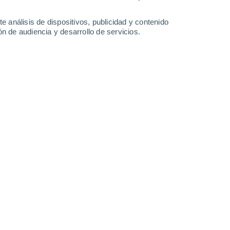
e análisis de dispositivos, publicidad y contenido
n de audiencia y desarrollo de servicios.
n la luz; y a la derecha, él en la oscuridad, con su resplandor
e Heinzelmann, et al. (2024).
/2025 10:00
4 min
nte,
que emite un brillo verde, ha sido
ad de Zúrich, Suiza.
El descubrimiento lo
or el lugar.
fotógrafos), que llevan más de una década
, estaban caminando por el
bosque
cuando