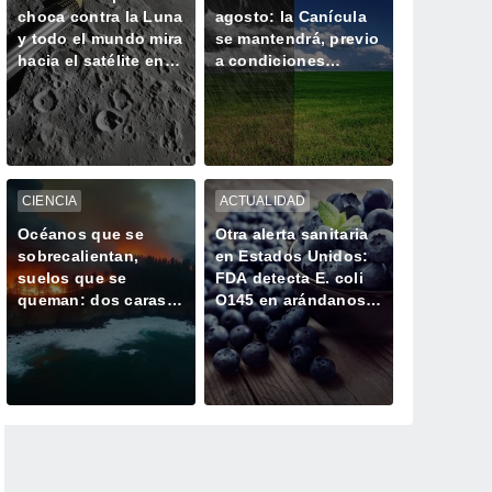
choca contra la Luna
agosto: la Canícula
y todo el mundo mira
se mantendrá, previo
hacia el satélite en
a condiciones
busca del cráter
extremas de lluvias y
ciclones por El Niño
CIENCIA
ACTUALIDAD
Océanos que se
Otra alerta sanitaria
sobrecalientan,
en Estados Unidos:
suelos que se
FDA detecta E. coli
queman: dos caras
O145 en arándanos y
de la misma
bayas mixtas
alteración climática
congeladas de
GreenWise