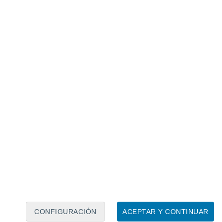
iza. Créditos: Heidy Baggenstos y Andreas Rudolf.
CONFIGURACIÓN
ACEPTAR Y CONTINUAR
 bioluminiscentes. La bioluminiscencia es