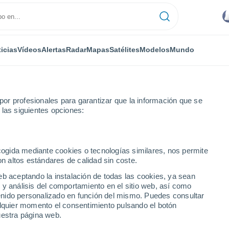
icias
Vídeos
Alertas
Radar
Mapas
Satélites
Modelos
Mundo
ONOMÍA
PLANTAS
TIEMPO LIBRE
or profesionales para garantizar que la información que se
 las siguientes opciones:
ecogida mediante cookies o tecnologías similares, nos permite
on altos estándares de calidad sin coste.
uizo un hongo que brilla en la oscuridad
eb aceptando la instalación de todas las cookies, ya sean
 y análisis del comportamiento en el sitio web, así como
ntenido personalizado en función del mismo. Puedes consultar
ue suizo un hongo que
alquier momento el consentimiento pulsando el botón
uestra página web.