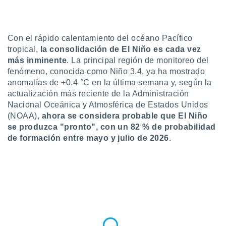
ublicidad y
do en
 mismo.
Con el rápido calentamiento del océano Pacífico
sultar más
tropical,
la consolidación de El Niño es cada vez
 en nuestra
más inminente
. La principal región de monitoreo del
 Cookies
y
ualquier
fenómeno, conocida como Niño 3.4, ya ha mostrado
anomalías de +0.4 °C en la última semana y, según la
ento
actualización más reciente de la Administración
 botón
Nacional Oceánica y Atmosférica de Estados Unidos
ación de
(NOAA),
ahora se considera probable que El Niño
kies
se produzca "pronto", con un 82 % de probabilidad
 disponible
e nuestra
de formación entre mayo y julio de 2026
.
.
IVAMENTE,
as
 a cookies
 no aceptar