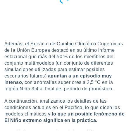
ón de
uedes
uestro sitio
ed.mx. En
te
 de que
talarán
e sean
Además, el Servicio de Cambio Climático Copernicus
para
de la Unión Europea destacó en su último informe
a
estacional que más del 50 % de los miembros del
por el sitio
o se
conjunto multimodelos (un conjunto de diferentes
cookies para
simulaciones utilizadas para estimar posibles
escenarios futuros)
apuntan a un episodio muy
nto ni para
intenso
, con anomalías superiores a 2,5 °C en la
licidad o
región Niño 3.4 al final del período de pronóstico.
ado, aunque
A continuación, analizamos los detalles de las
sualizar
general no
condiciones actuales en el Pacífico, lo que dicen los
ada. Puedes
modelos climáticos y
lo que un posible fenómeno de
 instalación
El Niño extremo significa en la práctica.
y acceder a
io web a