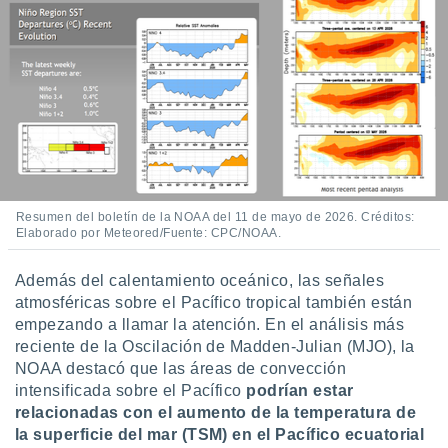
retirar su
ento u
 de datos
er momento
ic en
o en
 Cookies
en
eb.
Resumen del boletín de la NOAA del 11 de mayo de 2026. Créditos:
y
Elaborado por Meteored/Fuente: CPC/NOAA.
socios
el
Además del calentamiento oceánico, las señales
to de
atmosféricas sobre el Pacífico tropical también están
empezando a llamar la atención. En el análisis más
reciente de la Oscilación de Madden-Julian (MJO), la
la
 en un
NOAA destacó que las áreas de convección
 y/o acceder
intensificada sobre el Pacífico
podrían estar
 de datos
relacionadas con el aumento de la temperatura de
ara
la superficie del mar (TSM) en el Pacífico ecuatorial
 anuncios