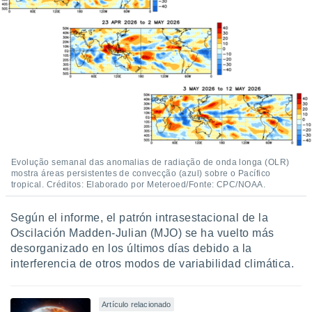
ados con el
 seleccionar
o.
calización
precisa e
ión mediante
, publicidad
dos,
 publicidad
,
Evolução semanal das anomalias de radiação de onda longa (OLR)
ón de
mostra áreas persistentes de convecção (azul) sobre o Pacífico
 desarrollo
tropical. Créditos: Elaborado por Meteroed/Fonte: CPC/NOAA.
s.
tros 1199
Según el informe, el patrón intrasestacional de la
ios
Oscilación Madden-Julian (MJO) se ha vuelto más
desorganizado en los últimos días debido a la
interferencia de otros modos de variabilidad climática.
Artículo relacionado