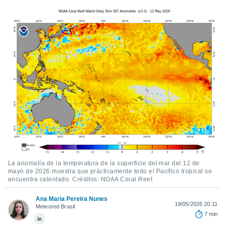
mación
ediante
ecnologías
nos permite
estra
ara seguir
e contenido
ACEPTAR
stándares
Y
sin coste.
CONTINUAR
 botón
continuar",
CONFIGURACIÓN
der a la
ndo la
 de todas
, ya sean
de nuestros
 nos
La anomalía de la temperatura de la superficie del mar del 12 de
mayo de 2026 muestra que prácticamente todo el Pacífico tropical se
encuentra calentado. Créditos: NOAA Coral Reef.
 y análisis
tamiento en
Ana Maria Pereira Nunes
b, así como
19/05/2026 20:11
Meteored Brasil
un perfil
7 min
para