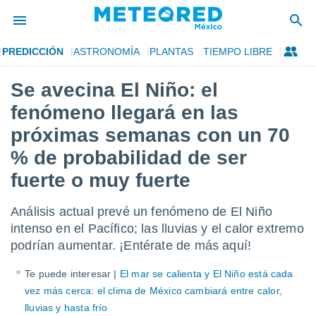
PREDICCIÓN
ASTRONOMÍA
PLANTAS
TIEMPO LIBRE
privacidad
Se avecina El Niño: el
o de
mx
fenómeno llegará en las
mx) ha sido
or
próximas semanas con un 70
es para
% de probabilidad de ser
ue la
 que se
fuerte o muy fuerte
e calidad.
eder a este
ediante las
Análisis actual prevé un fenómeno de El Niño
opciones:
intenso en el Pacífico; las lluvias y el calor extremo
podrían aumentar. ¡Entérate de más aquí!
ookies y
e forma
Te puede interesar |
El mar se calienta y El Niño está cada
vez más cerca: el clima de México cambiará entre calor,
d digital
ada, basada
lluvias y hasta frío