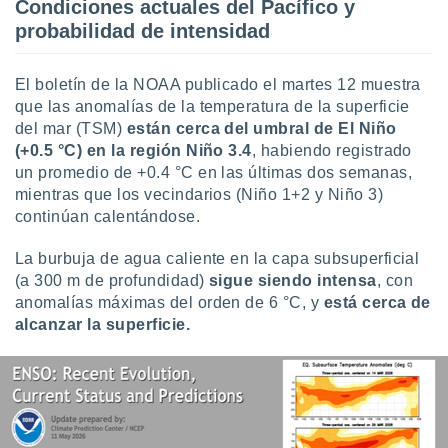
Condiciones actuales del Pacífico y
ste abono
probabilidad de intensidad
 botón
.
El boletín de la NOAA publicado el martes 12 muestra
nto,
que las anomalías de la temperatura de la superficie
del mar (TSM)
están cerca del umbral de El Niño
cios
(+0.5 °C) en la región Niño 3.4
, habiendo registrado
kies,
un promedio de +0.4 °C en las últimas dos semanas,
ores únicos
mientras que los vecindarios (Niño 1+2 y Niño 3)
as similares
nar,
continúan calentándose.
rocesar
onales como
La burbuja de agua caliente en la capa subsuperficial
 este sitio
(a 300 m de profundidad)
sigue siendo intensa
, con
recciones IP
anomalías máximas del orden de 6 °C, y
está cerca de
ficadores de
alcanzar la superficie.
 posible
s
 traten tus
nales en
 interés
go a lo que
nerte. Para