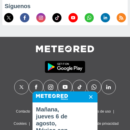
Síguenos
Mañana,
Contacto
Sobre nosotros
FAQ
Términos de uso
jueves 6 de
agosto,
Cookies
Política de privacidad
Configuración de privacidad