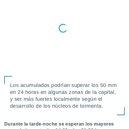
ados con el
 seleccionar
o.
calización
precisa e
ión mediante
, publicidad
dos,
 publicidad
,
ón de
 desarrollo
s.
Los acumulados podrían superar los 50 mm
tros 1199
en 24 horas en algunas zonas de la capital,
ios
y ser más fuertes localmente según el
desarrollo de los núcleos de tormenta.
Durante la tarde-noche se esperan los mayores