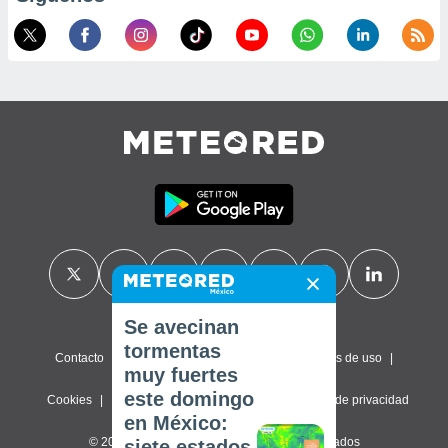
Se avecinan
tormentas
Contacto
Sobre nosotros
FAQ
Términos de uso
muy fuertes
este domingo
Cookies
Política de privacidad
Configuración de privacidad
en México:
© 2026 Meteored. Todos los derechos reservados
siete estados