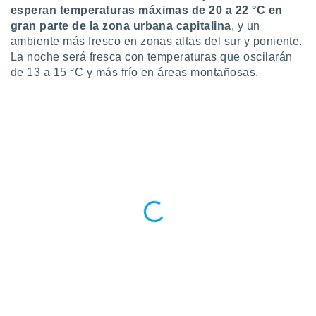
ste abono
esperan temperaturas máximas de 20 a 22 °C en
 botón
gran parte de la zona urbana capitalina
, y un
.
ambiente más fresco en zonas altas del sur y poniente.
La noche será fresca con temperaturas que oscilarán
nto,
de 13 a 15 °C y más frío en áreas montañosas.
cios
kies,
ores únicos
as similares
nar,
rocesar
onales como
 este sitio
recciones IP
ficadores de
 posible
s
 traten tus
nales en
 interés
go a lo que
nerte. Para