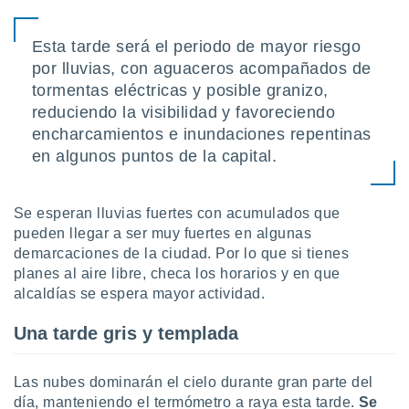
ón de
uedes
uestro sitio
Esta tarde será el periodo de mayor riesgo
ed.mx. En
por lluvias, con aguaceros acompañados de
te
tormentas eléctricas y posible granizo,
 de que
talarán
reduciendo la visibilidad y favoreciendo
e sean
encharcamientos e inundaciones repentinas
para
en algunos puntos de la capital.
a
por el sitio
o se
Se esperan lluvias fuertes con acumulados que
cookies para
pueden llegar a ser muy fuertes en algunas
nto ni para
demarcaciones de la ciudad. Por lo que si tienes
licidad o
planes al aire libre, checa los horarios y en que
alcaldías se espera mayor actividad.
ado, aunque
sualizar
Una tarde gris y templada
general no
ada. Puedes
 instalación
Las nubes dominarán el cielo durante gran parte del
y acceder a
día, manteniendo el termómetro a raya esta tarde.
Se
io web a