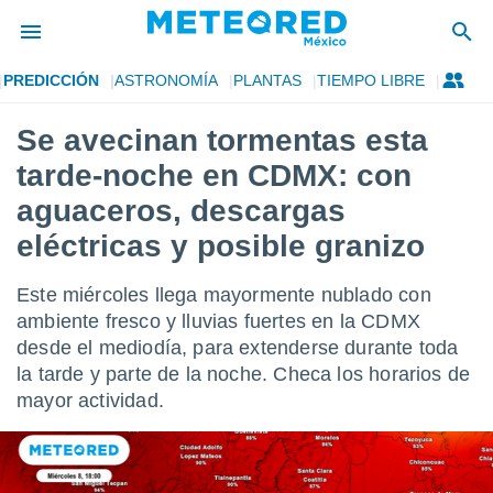
PREDICCIÓN
ASTRONOMÍA
PLANTAS
TIEMPO LIBRE
privacidad
Se avecinan tormentas esta
o de
mx
tarde-noche en CDMX: con
mx) ha sido
or
aguaceros, descargas
es para
eléctricas y posible granizo
ue la
 que se
e calidad.
Este miércoles llega mayormente nublado con
eder a este
ambiente fresco y lluvias fuertes en la CDMX
ediante las
opciones:
desde el mediodía, para extenderse durante toda
la tarde y parte de la noche. Checa los horarios de
ookies y
mayor actividad.
e forma
d digital
ada, basada