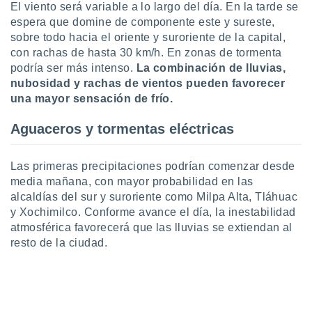
El viento será variable a lo largo del día. En la tarde se
ar perfiles
espera que domine de componente este y sureste,
idad
a, utilizar
sobre todo hacia el oriente y suroriente de la capital,
a
con rachas de hasta 30 km/h. En zonas de tormenta
 la
podría ser más intenso.
La combinación de lluvias,
nubosidad y rachas de vientos pueden favorecer
da, crear un
una mayor sensación de frío.
personalizar
o, uso de
Aguaceros y tormentas eléctricas
a la
e contenido
do, medir el
Las primeras precipitaciones podrían comenzar desde
 de la
medir el
media mañana, con mayor probabilidad en las
 del
alcaldías del sur y suroriente como Milpa Alta, Tláhuac
 comprender
y Xochimilco. Conforme avance el día, la inestabilidad
 través de
atmosférica favorecerá que las lluvias se extiendan al
s o a través
resto de la ciudad.
nación de
edentes de
fuentes,
y mejora de
os, uso de