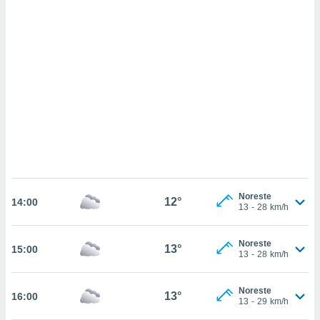
 mismo.
sultar más
 en nuestra
 Cookies
y
ualquier
ento
 botón
ación de
kies
 disponible
e nuestra
.
IVAMENTE,
Noreste
12°
14:00
13
-
28
km/h
as
Noreste
13°
15:00
 a cookies
13
-
28
km/h
 no aceptar
ón de
Noreste
13°
16:00
uedes
13
-
29
km/h
uestro sitio