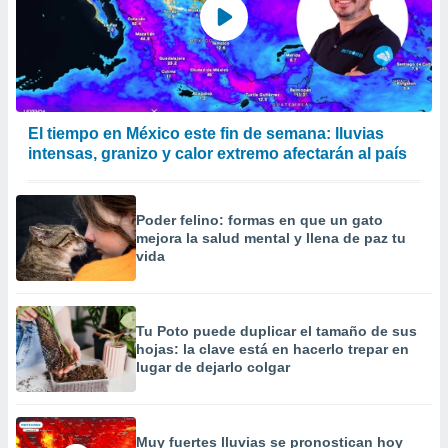
calización
precisa e
ión mediante
, publicidad
dos,
El tiempo en México este fin de semana: lluvias
 publicidad
intensas, granizo y calor extremo afectarán al país
,
ón de
 desarrollo
Poder felino: formas en que un gato
s.
mejora la salud mental y llena de paz tu
tros 1199
vida
ios
Tu Poto puede duplicar el tamaño de sus
hojas: la clave está en hacerlo trepar en
lugar de dejarlo colgar
Muy fuertes lluvias se pronostican hoy