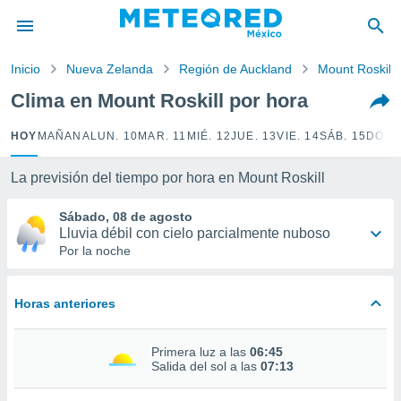
privacidad
o de
Inicio
Nueva Zelanda
Región de Auckland
Mount Roskill
mx
mx) ha sido
Clima en Mount Roskill por hora
or
es para
HOY
MAÑANA
LUN. 10
MAR. 11
MIÉ. 12
JUE. 13
VIE. 14
SÁB. 15
DOM.
ue la
 que se
e calidad.
La previsión del tiempo por hora en Mount Roskill
eder a este
ediante las
Sábado, 08 de agosto
opciones:
Lluvia débil con cielo parcialmente nuboso
Por la noche
ookies y
e forma
Horas anteriores
d digital
ada, basada
Primera luz a las
06:45
mación
Salida del sol a las
07:13
ediante
ecnologías