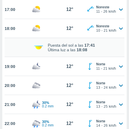
ed.mx. En
te
Noreste
12°
17:00
11
-
26
km/h
 de que
talarán
e sean
Noreste
12°
18:00
para
10
-
21
km/h
a
por el sitio
Puesta del sol a las
17:41
o se
Última luz a las
18:08
cookies para
nto ni para
Norte
12°
19:00
licidad o
11
-
21
km/h
ado, aunque
Norte
sualizar
12°
20:00
13
-
24
km/h
general no
ada. Puedes
 instalación
Norte
30%
12°
21:00
y acceder a
0.2 mm
13
-
25
km/h
io web a
ste abono
Norte
30%
 botón
12°
22:00
0.2 mm
14
-
26
km/h
.