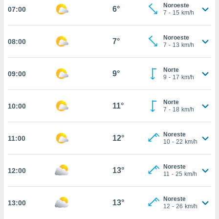
nos permite
Noroeste
6°
07:00
estra
7
-
15
km/h
ara seguir
e contenido
ACEPTAR
Noroeste
stándares
7°
08:00
Y
7
-
13
km/h
sin coste.
CONTINUAR
 botón
Norte
9°
09:00
continuar",
CONFIGURACIÓN
9
-
17
km/h
der a la
ndo la
 de todas
Norte
11°
10:00
7
-
18
km/h
, ya sean
de nuestros
 nos
Noreste
12°
11:00
10
-
22
km/h
 y análisis
tamiento en
b, así como
Noreste
13°
12:00
11
-
25
km/h
un perfil
para
ublicidad y
Noreste
13°
13:00
12
-
26
km/h
do en