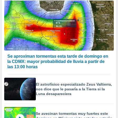
a
 la
da, crear un
personalizar
o, uso de
a la
e contenido
do, medir el
 de la
medir el
Se aproximan tormentas esta tarde de domingo en
 del
la CDMX: mayor probabilidad de lluvia a partir de
 comprender
las 13:00 horas
 través de
s o a través
nación de
edentes de
El astrofísico especializado Zeus Valtierra,
fuentes,
nos dice que le pasaría a la Tierra si la
y mejora de
Luna desapareciera
os, uso de
ados con el
 seleccionar
o.
Se avecinan tormentas muy fuertes este