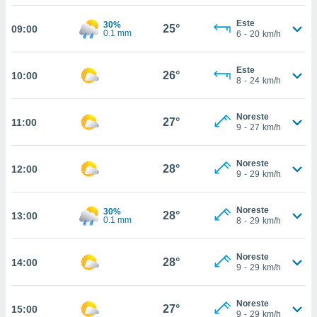
nos permite
estra
Este
30%
25°
09:00
ara seguir
0.1 mm
6
-
20
km/h
e contenido
ACEPTAR
stándares
Y
Este
sin coste.
26°
10:00
CONTINUAR
8
-
24
km/h
 botón
continuar",
CONFIGURACIÓN
Noreste
der a la
27°
11:00
9
-
27
km/h
ndo la
 de todas
, ya sean
Noreste
28°
12:00
de nuestros
9
-
29
km/h
 nos
Noreste
30%
 y análisis
28°
13:00
0.1 mm
8
-
29
km/h
tamiento en
b, así como
un perfil
Noreste
28°
14:00
9
-
29
km/h
para
ublicidad y
Noreste
27°
do en
15:00
9
-
29
km/h