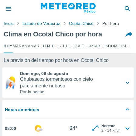
privacidad
o de
Inicio
Estado de Veracruz
Ocotal Chico
Por hora
mx
mx) ha sido
Clima en Ocotal Chico por hora
or
es para
HOY
MAÑANA
MAR. 11
MIÉ. 12
JUE. 13
VIE. 14
SÁB. 15
DOM. 16
LUN.
ue la
 que se
e calidad.
La previsión del tiempo por hora en Ocotal Chico
eder a este
ediante las
Domingo, 09 de agosto
opciones:
Chubascos tormentosos con cielo
parcialmente nuboso
ookies y
Por la noche
e forma
d digital
Horas anteriores
ada, basada
mación
Noreste
ediante
24°
08:00
2
-
14
km/h
ecnologías