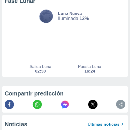
Fase Lunar
 de datos
er momento
Luna Nueva
ic en
Iluminada
12%
o en
 Cookies
en
eb.
y
socios
el
Salida Luna
Puesta Luna
to de
02:30
16:24
la
 en un
Compartir predicción
 y/o acceder
 de datos
ara
 anuncios
ar perfiles
idad
Noticias
Últimas noticias
a, utilizar