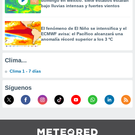
domingo en México: siete estados estarán
calización
bajo lluvias intensas y fuertes vientos
precisa e
ión mediante
, publicidad
El fenómeno de El Niño se intensifica y el
ECMWF avisa: el Pacífico alcanzará una
dos,
anomalía récord superior a los 3 ºC
 publicidad
,
ón de
Clima...
 desarrollo
s.
Clima 1 - 7 días
tros 1199
ios
Síguenos