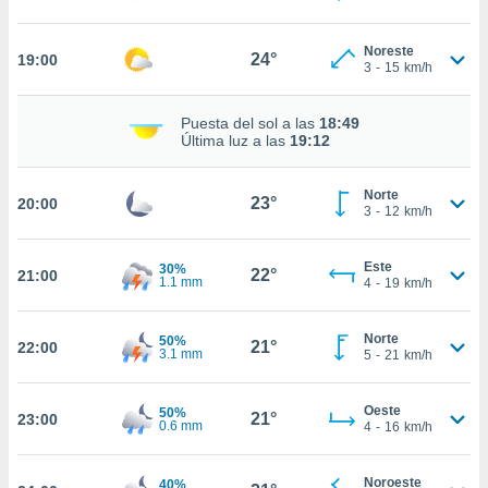
ed.mx. En
te
 de que
Noreste
24°
19:00
3
-
15
km/h
talarán
e sean
para
Puesta del sol a las
18:49
a
Última luz a las
19:12
por el sitio
o se
cookies para
Norte
23°
20:00
3
-
12
km/h
nto ni para
licidad o
Este
30%
22°
21:00
1.1 mm
4
-
19
km/h
ado, aunque
sualizar
general no
Norte
50%
21°
22:00
3.1 mm
5
-
21
km/h
ada. Puedes
 instalación
y acceder a
Oeste
50%
21°
23:00
io web a
0.6 mm
4
-
16
km/h
ste abono
 botón
.
Noroeste
40%