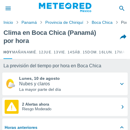
privacidad
o de
Inicio
Panamá
Provincia de Chiriquí
Boca Chica
Por 
mx
mx) ha sido
Clima en Boca Chica (Panamá)
or
por hora
es para
ue la
 que se
HOY
MAÑANA
MIÉ. 12
JUE. 13
VIE. 14
SÁB. 15
DOM. 16
LUN. 17
MAR.
e calidad.
eder a este
La previsión del tiempo por hora en Boca Chica
ediante las
opciones:
Lunes, 10 de agosto
Nubes y claros
ookies y
La mayor parte del día
e forma
d digital
2 Alertas ahora
Riesgo Moderado
ada, basada
mación
ediante
ecnologías
Horas anteriores