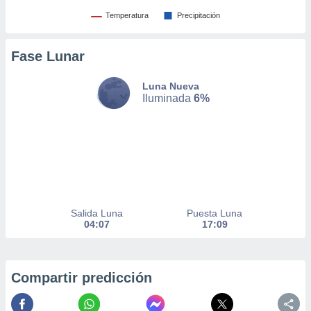
 de datos
Temperatura
Precipitación
er momento
ic en
o en
Fase Lunar
 Cookies
en
Luna Nueva
eb.
Iluminada
6%
y
socios
el
to de
la
Salida Luna
Puesta Luna
 en un
04:07
17:09
 y/o acceder
 de datos
ara
 anuncios
Compartir predicción
ar perfiles
idad
a, utilizar