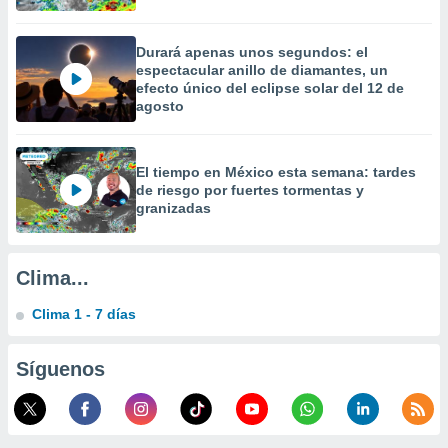
calización
precisa e
ión mediante
Durará apenas unos segundos: el
espectacular anillo de diamantes, un
efecto único del eclipse solar del 12 de
, publicidad
agosto
dos,
 publicidad
,
El tiempo en México esta semana: tardes
ón de
de riesgo por fuertes tormentas y
 desarrollo
granizadas
s.
tros 1199
ios
Clima...
Clima 1 - 7 días
Síguenos