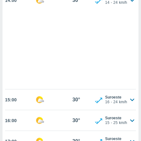
30°
14:00
 mismo.
14
-
24
km/h
sultar más
 en nuestra
 Cookies
y
ualquier
ento
 botón
ación de
kies
 disponible
e nuestra
.
IVAMENTE,
Suroeste
30°
15:00
16
-
24
km/h
as
 a cookies
Suroeste
 no aceptar
30°
16:00
15
-
25
km/h
ón de
uedes
uestro sitio
Suroeste