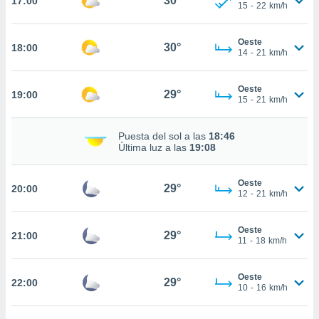
30°
17:00
ed.mx. En
15
-
22
km/h
te
 de que
Oeste
talarán
30°
18:00
14
-
21
km/h
e sean
para
a
Oeste
29°
19:00
por el sitio
15
-
21
km/h
o se
cookies para
Puesta del sol a las
18:46
Última luz a las
19:08
nto ni para
licidad o
Oeste
29°
20:00
ado, aunque
12
-
21
km/h
sualizar
general no
Oeste
ada. Puedes
29°
21:00
11
-
18
km/h
 instalación
y acceder a
io web a
Oeste
29°
22:00
10
-
16
km/h
ste abono
 botón
.