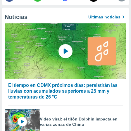
a
 la
Noticias
Últimas noticias
da, crear un
personalizar
o, uso de
a la
e contenido
do, medir el
 de la
medir el
 del
 comprender
 través de
s o a través
El tiempo en CDMX próximos días: persistirán las
nación de
lluvias con acumulados superiores a 25 mm y
edentes de
temperaturas de 26 °C
fuentes,
y mejora de
os, uso de
ados con el
Video viral: el tifón Dolphin impacta en
 seleccionar
varias zonas de China
o.