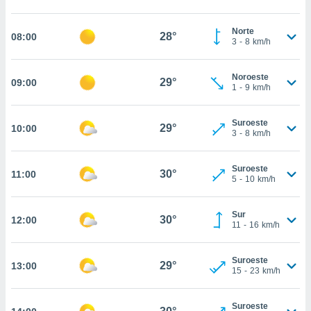
nos permite
estra
ara seguir
Norte
28°
08:00
3
-
8
km/h
e contenido
ACEPTAR
stándares
Y
sin coste.
CONTINUAR
Noroeste
29°
09:00
1
-
9
km/h
 botón
continuar",
CONFIGURACIÓN
der a la
Suroeste
29°
10:00
ndo la
3
-
8
km/h
 de todas
, ya sean
Suroeste
de nuestros
30°
11:00
5
-
10
km/h
 nos
 y análisis
Sur
30°
12:00
tamiento en
11
-
16
km/h
b, así como
un perfil
Suroeste
para
29°
13:00
15
-
23
km/h
ublicidad y
do en
Suroeste