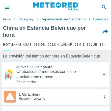
privacidad
o de
Inicio
Paraguay
Departamento de San Pedro
Estancia B
mx
mx) ha sido
Clima en Estancia Belen cue por
or
hora
es para
ue la
 que se
HOY
MAÑANA
SÁB. 08
DOM. 09
LUN. 10
MAR. 11
MIÉ. 12
JUE. 13
VIE.
e calidad.
eder a este
La previsión del tiempo por hora en Estancia Belen cue
ediante las
opciones:
Jueves, 06 de agosto
Chubascos tormentosos con cielo
ookies y
parcialmente nuboso
e forma
Por la noche
d digital
ada, basada
1 Alerta ahora
mación
Riesgo Importante
ediante
ecnologías