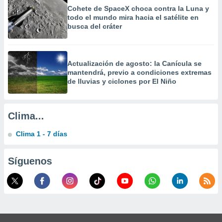
calización
Cohete de SpaceX choca contra la Luna y
precisa e
todo el mundo mira hacia el satélite en
ión mediante
busca del cráter
, publicidad
dos,
Actualización de agosto: la Canícula se
mantendrá, previo a condiciones extremas
 publicidad
de lluvias y ciclones por El Niño
,
ón de
 desarrollo
s.
Clima...
tros 1199
Clima 1 - 7 días
ios
Síguenos