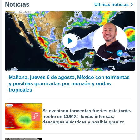
Noticias
a
Últimas noticias
 la
da, crear un
personalizar
o, uso de
a la
e contenido
do, medir el
 de la
medir el
 del
 comprender
Mañana, jueves 6 de agosto, México con tormentas
 través de
y posibles granizadas por monzón y ondas
s o a través
tropicales
nación de
edentes de
fuentes,
Se avecinan tormentas fuertes esta tarde-
y mejora de
noche en CDMX: lluvias intensas,
os, uso de
descargas eléctricas y posible granizo
ados con el
 seleccionar
o.