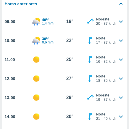
nos permite
Horas anteriores
estra
ara seguir
e contenido
Noreste
40%
ACEPTAR
19°
09:00
1.4 mm
stándares
20
-
37
km/h
Y
sin coste.
CONTINUAR
 botón
Norte
30%
22°
10:00
0.6 mm
17
-
37
km/h
continuar",
CONFIGURACIÓN
der a la
ndo la
Norte
25°
11:00
 de todas
16
-
32
km/h
, ya sean
de nuestros
 nos
Norte
27°
12:00
18
-
35
km/h
 y análisis
tamiento en
Noreste
29°
13:00
b, así como
19
-
37
km/h
un perfil
para
Norte
ublicidad y
30°
14:00
21
-
40
km/h
do en