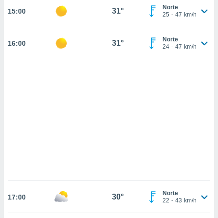
 mismo.
Norte
31°
15:00
sultar más
25
-
47
km/h
 en nuestra
 Cookies
y
Norte
ualquier
31°
16:00
24
-
47
km/h
ento
 botón
ación de
kies
 disponible
e nuestra
.
IVAMENTE,
as
 a cookies
 no aceptar
ón de
Norte
30°
17:00
22
-
43
km/h
uedes
uestro sitio