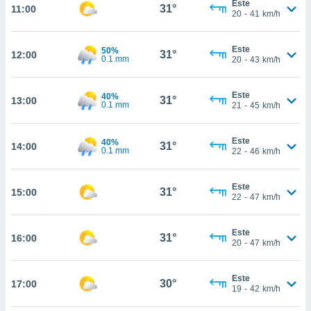
Este
ed.mx. En
31°
11:00
20
-
41
km/h
te
 de que
talarán
Este
50%
31°
12:00
e sean
0.1 mm
20
-
43
km/h
para
a
Este
por el sitio
40%
31°
13:00
0.1 mm
21
-
45
km/h
o se
cookies para
Este
40%
31°
14:00
nto ni para
0.1 mm
22
-
46
km/h
licidad o
Este
ado, aunque
31°
15:00
22
-
47
km/h
sualizar
general no
ada. Puedes
Este
31°
16:00
 instalación
20
-
47
km/h
y acceder a
io web a
Este
ste abono
30°
17:00
19
-
42
km/h
 botón
.