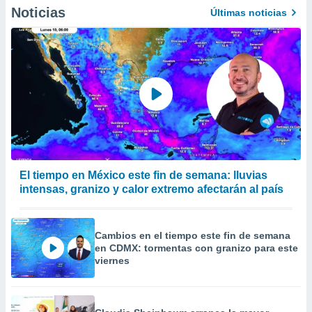
calización
Noticias
Últimas noticias
precisa e
ión mediante
, publicidad
dos,
 publicidad
,
ón de
 desarrollo
s.
El tiempo en México este fin de semana: lluvias
tros 1199
intensas, granizo y calor extremo afectarán al país
ios
Cambios en el tiempo este fin de semana
en CDMX: tormentas con granizo para este
viernes