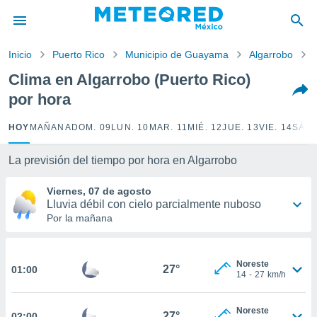
privacidad
o de
Inicio
Puerto Rico
Municipio de Guayama
Algarrobo
mx
mx) ha sido
Clima en Algarrobo (Puerto Rico)
or
por hora
es para
ue la
 que se
HOY
MAÑANA
DOM. 09
LUN. 10
MAR. 11
MIÉ. 12
JUE. 13
VIE. 14
SÁB.
e calidad.
eder a este
La previsión del tiempo por hora en Algarrobo
ediante las
opciones:
Viernes, 07 de agosto
Lluvia débil con cielo parcialmente nuboso
ookies y
Por la mañana
e forma
d digital
Noreste
ada, basada
27°
01:00
14
-
27
km/h
mación
ediante
ecnologías
Noreste
27°
02:00