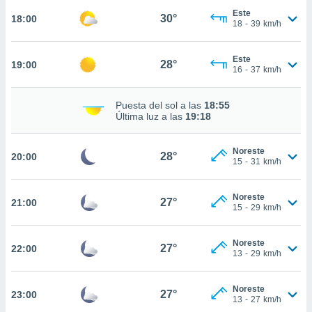
Este
30°
18:00
18
-
39
km/h
nto,
cios
Este
28°
19:00
16
-
37
km/h
kies,
ores únicos
as similares
Puesta del sol a las
18:55
nar,
Última luz a las
19:18
rocesar
onales como
 este sitio
Noreste
28°
20:00
15
-
31
km/h
recciones IP
ficadores de
 posible
Noreste
27°
21:00
s
15
-
29
km/h
 traten tus
nales en
 interés
Noreste
27°
22:00
13
-
29
km/h
go a lo que
nerte. Para
retirar su
Noreste
27°
23:00
ento u
13
-
27
km/h