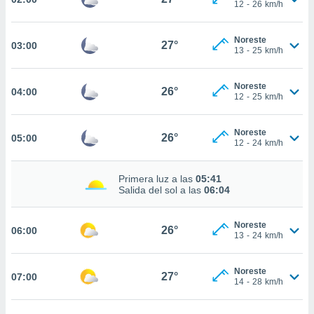
nos permite
12
-
26
km/h
estra
ara seguir
Noreste
e contenido
27°
03:00
ACEPTAR
13
-
25
km/h
stándares
Y
sin coste.
CONTINUAR
Noreste
26°
04:00
 botón
12
-
25
km/h
continuar",
CONFIGURACIÓN
der a la
ndo la
Noreste
26°
05:00
12
-
24
km/h
 de todas
, ya sean
de nuestros
Primera luz a las
05:41
 nos
Salida del sol a las
06:04
 y análisis
Noreste
tamiento en
26°
06:00
13
-
24
km/h
b, así como
un perfil
para
Noreste
27°
07:00
ublicidad y
14
-
28
km/h
do en