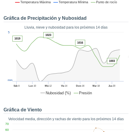
formación
Temperatura Máxima
Temperatura Mínima
Punto de rocío
 mediante
tecnologías
Gráfica de Precipitación y Nubosidad
nos permite
r nuestra
Lluvia, nieve y nubosidad para los próximos 14 días
para seguir
1
5
e contenido
1023
ACEPTAR
1019
estándares
Y
1016
 sin coste.
CONTINUAR
 el botón
5
continuar",
1003
CONFIGURACIÓN
ceder a la
tando la
n de todas
mm
s, ya sean
Sáb
8
Lun
10
Mié
12
Vie
14
Dom
16
Mar
18
Jue
20
de nuestros
Nubosidad (%)
Presión
 que nos
ten el
 y análisis
Gráfica de Viento
tamiento en
b, así como
Velocidad media, dirección y rachas de viento para los próximos 14 días
r un perfil
70
ico para
60