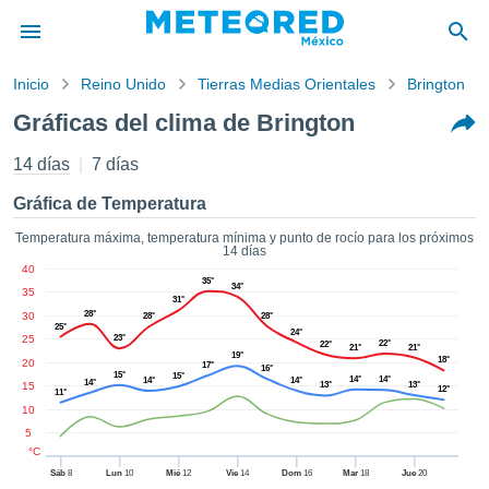
Inicio
Reino Unido
Tierras Medias Orientales
Brington
privacidad
Gráficas del clima de Brington
enido de
red.mx
14 días
7 días
mx) ha sido
ado por
Gráfica de Temperatura
ales para
ar que la
Temperatura máxima, temperatura mínima y punto de rocío para los próximos
14 días
ón que se
40
de calidad.
35°
34°
35
eder a este
31°
28°
30
ediante las
28°
28°
25°
24°
 opciones:
25
23°
22°
22°
21°
21°
19°
18°
20
17°
16°
15°
15°
cookies y
14°
14°
14°
14°
14°
15
13°
13°
12°
11°
de forma
10
uita
5
dad digital
°C
ada, basada
Sáb
8
Lun
10
Mié
12
Vie
14
Dom
16
Mar
18
Jue
20