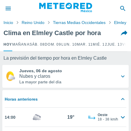
privacidad
o de
Inicio
Reino Unido
Tierras Medias Occidentales
Elmley C
mx
mx) ha sido
Clima en Elmley Castle por hora
or
es para
HOY
MAÑANA
SÁB. 08
DOM. 09
LUN. 10
MAR. 11
MIÉ. 12
JUE. 13
VIE.
ue la
 que se
e calidad.
La previsión del tiempo por hora en Elmley Castle
eder a este
ediante las
Jueves, 06 de agosto
opciones:
Nubes y claros
La mayor parte del día
ookies y
e forma
Horas anteriores
d digital
ada, basada
Oeste
mación
19°
14:00
18
-
38
km/h
ediante
ecnologías