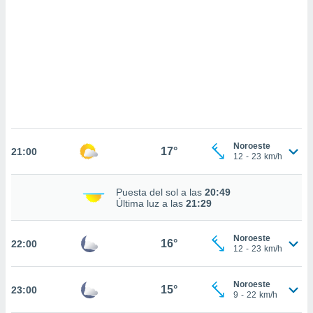
 mismo.
sultar más
 en nuestra
 Cookies
y
ualquier
ento
 botón
ación de
kies
 disponible
Noroeste
17°
e nuestra
21:00
12
-
23
km/h
.
IVAMENTE,
Puesta del sol a las
20:49
Última luz a las
21:29
as
Noroeste
16°
22:00
 a cookies
12
-
23
km/h
 no aceptar
ón de
Noroeste
15°
23:00
uedes
9
-
22
km/h
uestro sitio