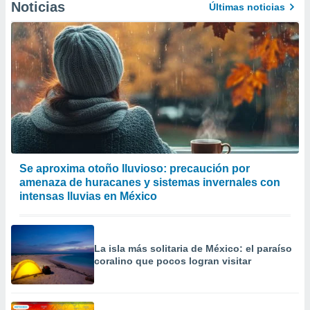
Noticias
Últimas noticias
 de datos
er momento
ic en
o en
 Cookies
en
eb.
y
socios
el
Se aproxima otoño lluvioso: precaución por
to de
amenaza de huracanes y sistemas invernales con
intensas lluvias en México
la
 en un
 y/o acceder
 de datos
La isla más solitaria de México: el paraíso
ara
coralino que pocos logran visitar
 anuncios
ar perfiles
idad
a, utilizar