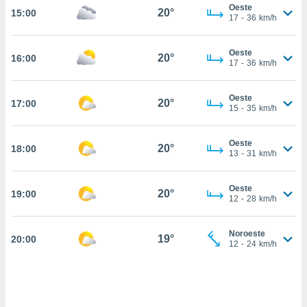
nos permite
Oeste
20°
15:00
estra
17
-
36
km/h
ara seguir
e contenido
ACEPTAR
Oeste
stándares
20°
16:00
Y
17
-
36
km/h
sin coste.
CONTINUAR
 botón
Oeste
20°
17:00
continuar",
CONFIGURACIÓN
15
-
35
km/h
der a la
ndo la
 de todas
Oeste
20°
18:00
13
-
31
km/h
, ya sean
de nuestros
 nos
Oeste
20°
19:00
12
-
28
km/h
 y análisis
tamiento en
b, así como
Noroeste
19°
20:00
12
-
24
km/h
un perfil
para
ublicidad y
do en