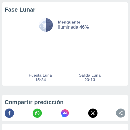
Fase Lunar
nto,
Menguante
cios
Iluminada
46%
kies,
ores únicos
as similares
nar,
rocesar
onales como
 este sitio
recciones IP
ficadores de
Puesta Luna
Salida Luna
 posible
15:24
23:13
s
 traten tus
nales en
 interés
Compartir predicción
go a lo que
nerte. Para
retirar su
ento u