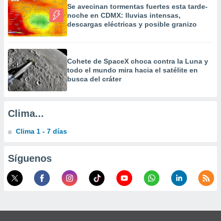
a
Se avecinan tormentas fuertes esta tarde-
noche en CDMX: lluvias intensas,
 la
descargas eléctricas y posible granizo
da, crear un
personalizar
o, uso de
Cohete de SpaceX choca contra la Luna y
a la
todo el mundo mira hacia el satélite en
e contenido
busca del cráter
do, medir el
 de la
medir el
 del
Clima...
 comprender
 través de
Clima 1 - 7 días
s o a través
nación de
edentes de
Síguenos
fuentes,
y mejora de
os, uso de
ados con el
 seleccionar
o.