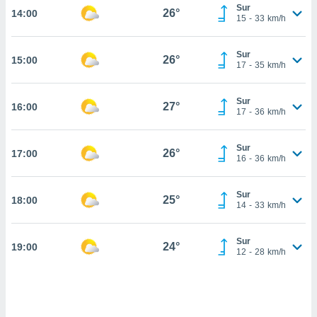
nos permite
Sur
26°
14:00
estra
15
-
33
km/h
ara seguir
e contenido
ACEPTAR
Sur
stándares
26°
15:00
Y
17
-
35
km/h
sin coste.
CONTINUAR
 botón
Sur
27°
16:00
continuar",
CONFIGURACIÓN
17
-
36
km/h
der a la
ndo la
 de todas
Sur
26°
17:00
16
-
36
km/h
, ya sean
de nuestros
 nos
Sur
25°
18:00
14
-
33
km/h
 y análisis
tamiento en
b, así como
Sur
24°
19:00
12
-
28
km/h
un perfil
para
ublicidad y
do en