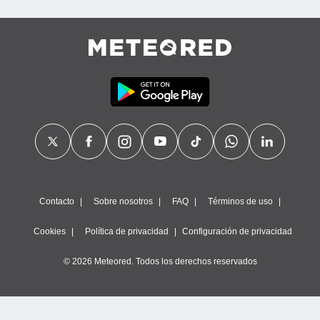
calización
precisa e
ión mediante
, publicidad
dos,
 publicidad
,
ón de
 desarrollo
s.
tros 1199
ios
Contacto
Sobre nosotros
FAQ
Términos de uso
Cookies
Política de privacidad
Configuración de privacidad
© 2026 Meteored. Todos los derechos reservados