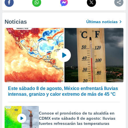
 de datos
er momento
ic en
o en
Noticias
Últimas noticias
 Cookies
en
eb.
y
socios
el
to de
la
 en un
Este sábado 8 de agosto, México enfrentará lluvias
 y/o acceder
intensas, granizo y calor extremo de más de 45 °C
 de datos
ara
 anuncios
Conoce el pronóstico de tu alcaldía en
ar perfiles
CDMX este sábado 8 de agosto: lluvias
idad
fuertes refrescarán las temperaturas
a, utilizar