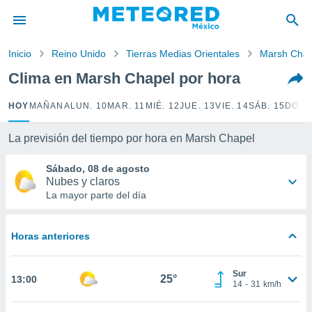
privacidad
o de
Inicio
Reino Unido
Tierras Medias Orientales
Marsh Chap
mx
mx) ha sido
Clima en Marsh Chapel por hora
or
es para
HOY
MAÑANA
LUN. 10
MAR. 11
MIÉ. 12
JUE. 13
VIE. 14
SÁB. 15
DOM.
ue la
 que se
e calidad.
La previsión del tiempo por hora en Marsh Chapel
eder a este
ediante las
Sábado, 08 de agosto
opciones:
Nubes y claros
La mayor parte del día
ookies y
e forma
Horas anteriores
d digital
ada, basada
Sur
mación
25°
13:00
14
-
31
km/h
ediante
ecnologías