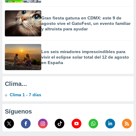
a
 la
Gran fiesta gatuna en CDMX: este 9 de
da, crear un
agosto vive el GatoFest, un evento familiar
personalizar
y altruista para ayudar
o, uso de
a la
e contenido
do, medir el
Los seis miradores imprescindibles para
 de la
vivir el eclipse solar total del 12 de agosto
medir el
en España
 del
 comprender
 través de
Clima...
s o a través
nación de
Clima 1 - 7 días
edentes de
fuentes,
y mejora de
Síguenos
os, uso de
ados con el
 seleccionar
o.