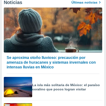
Noticias
Últimas noticias
 de datos
er momento
ic en
o en
 Cookies
en
eb.
y
socios
el
Se aproxima otoño lluvioso: precaución por
to de
amenaza de huracanes y sistemas invernales con
intensas lluvias en México
la
 en un
 y/o acceder
 de datos
La isla más solitaria de México: el paraíso
ara
coralino que pocos logran visitar
 anuncios
ar perfiles
idad
a, utilizar