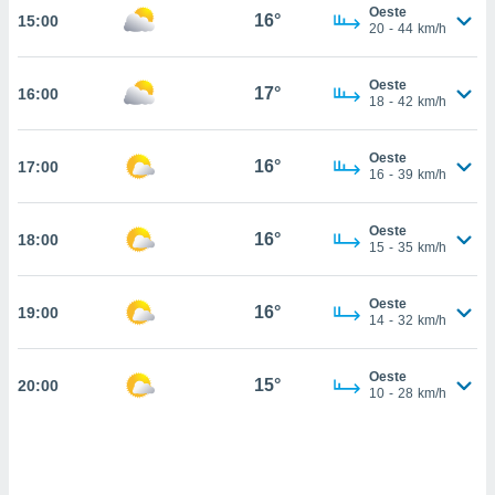
nos permite
Oeste
16°
15:00
estra
20
-
44
km/h
ara seguir
e contenido
ACEPTAR
Oeste
stándares
17°
16:00
Y
18
-
42
km/h
sin coste.
CONTINUAR
 botón
Oeste
16°
17:00
continuar",
CONFIGURACIÓN
16
-
39
km/h
der a la
ndo la
 de todas
Oeste
16°
18:00
15
-
35
km/h
, ya sean
de nuestros
 nos
Oeste
16°
19:00
14
-
32
km/h
 y análisis
tamiento en
b, así como
Oeste
15°
20:00
10
-
28
km/h
un perfil
para
ublicidad y
do en