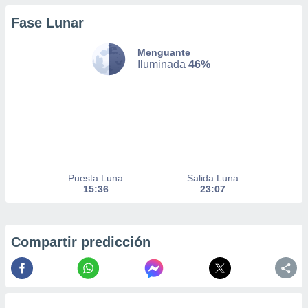
Fase Lunar
nto,
Menguante
cios
Iluminada
46%
kies,
ores únicos
as similares
nar,
rocesar
onales como
 este sitio
recciones IP
ficadores de
Puesta Luna
Salida Luna
 posible
15:36
23:07
s
 traten tus
nales en
 interés
Compartir predicción
go a lo que
nerte. Para
retirar su
ento u