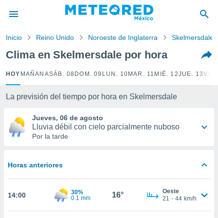
privacidad
o de
Inicio
Reino Unido
Noroeste de Inglaterra
Skelmersdale
mx
mx) ha sido
Clima en Skelmersdale por hora
or
es para
HOY
MAÑANA
SÁB. 08
DOM. 09
LUN. 10
MAR. 11
MIÉ. 12
JUE. 13
VIE.
ue la
 que se
e calidad.
La previsión del tiempo por hora en Skelmersdale
eder a este
ediante las
Jueves, 06 de agosto
opciones:
Lluvia débil con cielo parcialmente nuboso
Por la tarde
ookies y
e forma
Horas anteriores
d digital
ada, basada
Oeste
30%
mación
16°
14:00
0.1 mm
21
-
44
km/h
ediante
ecnologías