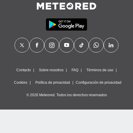
calización
precisa e
ión mediante
, publicidad
dos,
 publicidad
,
ón de
 desarrollo
s.
Contacto
Sobre nosotros
FAQ
Términos de uso
tros 1199
ios
Cookies
Política de privacidad
Configuración de privacidad
© 2026 Meteored. Todos los derechos reservados