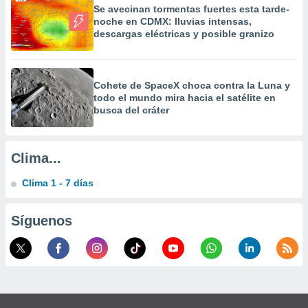
a
Se avecinan tormentas fuertes esta tarde-
noche en CDMX: lluvias intensas,
 la
descargas eléctricas y posible granizo
da, crear un
personalizar
o, uso de
Cohete de SpaceX choca contra la Luna y
a la
todo el mundo mira hacia el satélite en
e contenido
busca del cráter
do, medir el
 de la
medir el
 del
Clima...
 comprender
 través de
Clima 1 - 7 días
s o a través
nación de
edentes de
Síguenos
fuentes,
y mejora de
os, uso de
ados con el
 seleccionar
o.