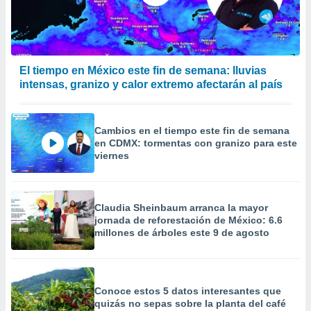
calización
precisa e
ión mediante
, publicidad
El tiempo en México este fin de semana: lluvias
intensas, granizo y calor extremo afectarán al país
dos,
 publicidad
,
ón de
Cambios en el tiempo este fin de semana
 desarrollo
en CDMX: tormentas con granizo para este
s.
viernes
tros 1199
ios
Claudia Sheinbaum arranca la mayor
jornada de reforestación de México: 6.6
millones de árboles este 9 de agosto
Conoce estos 5 datos interesantes que
quizás no sepas sobre la planta del café