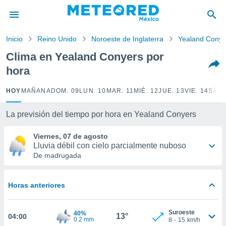
privacidad
o de
Inicio
Reino Unido
Noroeste de Inglaterra
Yealand Conye
mx
mx) ha sido
Clima en Yealand Conyers por
or
hora
es para
ue la
 que se
HOY
MAÑANA
DOM. 09
LUN. 10
MAR. 11
MIÉ. 12
JUE. 13
VIE. 14
SÁB.
e calidad.
eder a este
La previsión del tiempo por hora en Yealand Conyers
ediante las
opciones:
Viernes, 07 de agosto
Lluvia débil con cielo parcialmente nuboso
ookies y
De madrugada
e forma
d digital
Horas anteriores
ada, basada
mación
ediante
Suroeste
40%
13°
04:00
ecnologías
0.2 mm
8
-
15
km/h