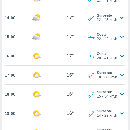
23
-
43
km/h
ed.mx. En
te
 de que
Suroeste
17°
14:00
talarán
22
-
43
km/h
e sean
para
Oeste
a
17°
15:00
22
-
42
km/h
por el sitio
o se
cookies para
Oeste
17°
16:00
20
-
41
km/h
nto ni para
licidad o
Suroeste
16°
17:00
18
-
38
km/h
ado, aunque
sualizar
general no
Suroeste
16°
18:00
ada. Puedes
15
-
34
km/h
 instalación
y acceder a
Suroeste
io web a
16°
19:00
14
-
29
km/h
ste abono
 botón
.