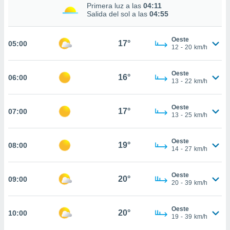
nos permite
Primera luz a las
04:11
estra
Salida del sol a las
04:55
ara seguir
e contenido
ACEPTAR
Oeste
stándares
17°
05:00
Y
12
-
20
km/h
sin coste.
CONTINUAR
 botón
Oeste
16°
06:00
continuar",
CONFIGURACIÓN
13
-
22
km/h
der a la
ndo la
 de todas
Oeste
17°
07:00
13
-
25
km/h
, ya sean
de nuestros
 nos
Oeste
19°
08:00
14
-
27
km/h
 y análisis
tamiento en
b, así como
Oeste
20°
09:00
20
-
39
km/h
un perfil
para
ublicidad y
Oeste
20°
10:00
19
-
39
km/h
do en