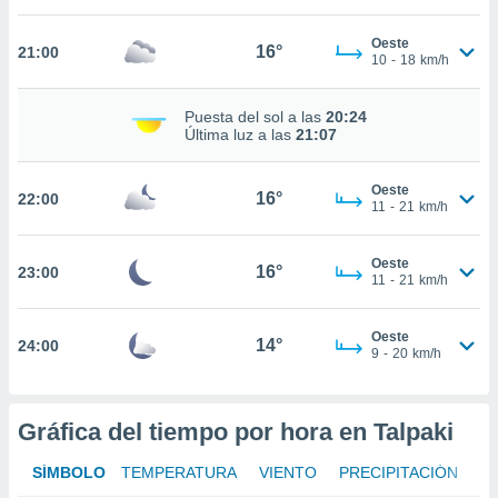
Oeste
nto,
16°
21:00
10
-
18
km/h
cios
kies,
Puesta del sol a las
20:24
Última luz a las
21:07
ores únicos
as similares
nar,
Oeste
16°
rocesar
22:00
11
-
21
km/h
onales como
 este sitio
recciones IP
Oeste
16°
23:00
11
-
21
km/h
ficadores de
 posible
s
Oeste
14°
24:00
 traten tus
9
-
20
km/h
nales en
 interés
go a lo que
Gráfica del tiempo por hora en Talpaki
nerte. Para
retirar su
ento u
SÍMBOLO
TEMPERATURA
VIENTO
PRECIPITACIÓN