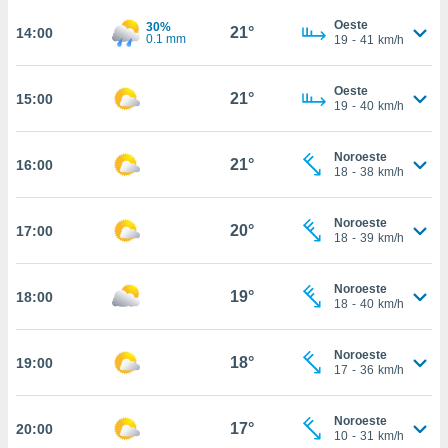
ed.mx. En
te
Oeste
30%
21°
14:00
0.1 mm
19
-
41
km/h
 de que
talarán
e sean
Oeste
21°
15:00
para
19
-
40
km/h
a
por el sitio
Noroeste
o se
21°
16:00
18
-
38
km/h
cookies para
nto ni para
Noroeste
20°
17:00
licidad o
18
-
39
km/h
ado, aunque
Noroeste
sualizar
19°
18:00
18
-
40
km/h
general no
ada. Puedes
 instalación
Noroeste
18°
19:00
y acceder a
17
-
36
km/h
io web a
ste abono
Noroeste
 botón
17°
20:00
10
-
31
km/h
.