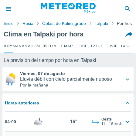
privacidad
o de
Inicio
Rusia
Óblast de Kaliningrado
Talpaki
Por hora
mx
mx) ha sido
Clima en Talpaki por hora
or
es para
HOY
MAÑANA
DOM. 09
LUN. 10
MAR. 11
MIÉ. 12
JUE. 13
VIE. 14
SÁB.
ue la
 que se
e calidad.
La previsión del tiempo por hora en Talpaki
eder a este
ediante las
Viernes, 07 de agosto
opciones:
Lluvia débil con cielo parcialmente nuboso
Por la mañana
ookies y
e forma
Horas anteriores
d digital
ada, basada
Oeste
mación
16°
04:00
11
-
18
km/h
ediante
ecnologías