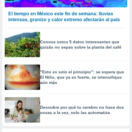
calización
precisa e
El tiempo en México este fin de semana: lluvias
ión mediante
intensas, granizo y calor extremo afectarán al país
, publicidad
dos,
Conoce estos 5 datos interesantes que
 publicidad
quizás no sepas sobre la planta del café
,
ón de
 desarrollo
s.
"Esto es solo el principio": se espera que
tros 1199
El Niño, que ya es fuerte, se intensifique
ios
aún más
Descubre por qué tu cerebro no hace dos
cosas a la vez, solo las automatiza