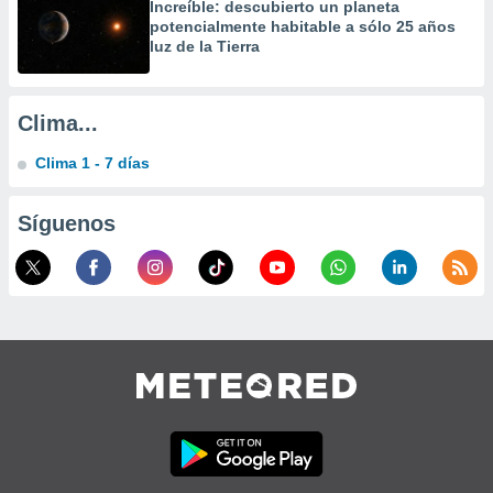
Increíble: descubierto un planeta
calización
potencialmente habitable a sólo 25 años
precisa e
luz de la Tierra
ión mediante
, publicidad
Clima...
dos,
 publicidad
Clima 1 - 7 días
,
ón de
Síguenos
 desarrollo
s.
tros 1199
ios