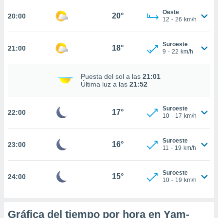
ed.mx. En
te
Oeste
20°
20:00
12
-
26
km/h
 de que
talarán
e sean
Suroeste
18°
21:00
para
9
-
22
km/h
a
por el sitio
Puesta del sol a las
21:01
o se
Última luz a las
21:52
cookies para
nto ni para
Suroeste
17°
22:00
licidad o
10
-
17
km/h
ado, aunque
Suroeste
sualizar
16°
23:00
11
-
19
km/h
general no
ada. Puedes
 instalación
Suroeste
15°
24:00
y acceder a
10
-
19
km/h
io web a
ste abono
 botón
Gráfica del tiempo por hora en Yam-
.