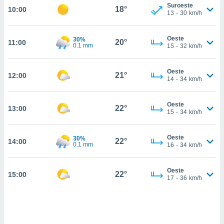
nos permite
Suroeste
18°
10:00
estra
13
-
30
km/h
ara seguir
e contenido
ACEPTAR
Oeste
30%
stándares
20°
11:00
Y
0.1 mm
15
-
32
km/h
sin coste.
CONTINUAR
 botón
Oeste
21°
12:00
continuar",
CONFIGURACIÓN
14
-
34
km/h
der a la
ndo la
 de todas
Oeste
22°
13:00
15
-
34
km/h
, ya sean
de nuestros
 nos
Oeste
30%
22°
14:00
0.1 mm
16
-
34
km/h
 y análisis
tamiento en
b, así como
Oeste
22°
15:00
17
-
36
km/h
un perfil
para
ublicidad y
do en