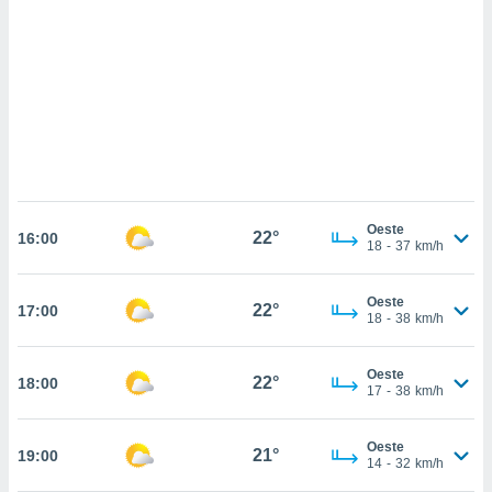
 mismo.
sultar más
 en nuestra
 Cookies
y
ualquier
ento
 botón
ación de
kies
 disponible
Oeste
22°
e nuestra
16:00
18
-
37
km/h
.
IVAMENTE,
Oeste
22°
17:00
18
-
38
km/h
as
Oeste
22°
18:00
 a cookies
17
-
38
km/h
 no aceptar
ón de
Oeste
21°
19:00
uedes
14
-
32
km/h
uestro sitio