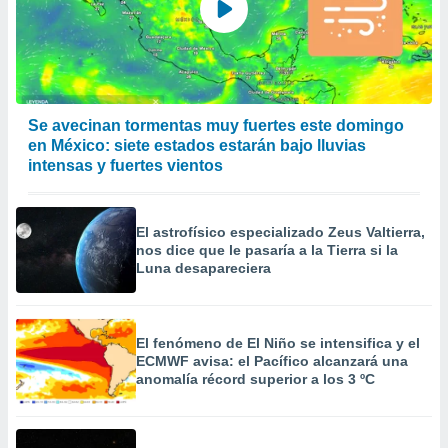
a
 la
da, crear un
personalizar
o, uso de
Se avecinan tormentas muy fuertes este domingo
a la
en México: siete estados estarán bajo lluvias
e contenido
do, medir el
intensas y fuertes vientos
 de la
medir el
 del
El astrofísico especializado Zeus Valtierra,
 comprender
nos dice que le pasaría a la Tierra si la
 través de
Luna desapareciera
s o a través
nación de
edentes de
fuentes,
El fenómeno de El Niño se intensifica y el
y mejora de
ECMWF avisa: el Pacífico alcanzará una
os, uso de
anomalía récord superior a los 3 ºC
ados con el
 seleccionar
o.