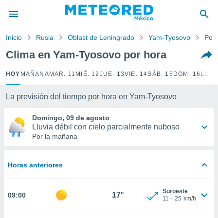
privacidad
o de
Inicio
Rusia
Óblast de Leningrado
Yam-Tyosovo
Por 
mx
mx) ha sido
Clima en Yam-Tyosovo por hora
or
es para
HOY
MAÑANA
MAR. 11
MIÉ. 12
JUE. 13
VIE. 14
SÁB. 15
DOM. 16
LUN.
ue la
 que se
e calidad.
La previsión del tiempo por hora en Yam-Tyosovo
eder a este
ediante las
Domingo, 09 de agosto
opciones:
Lluvia débil con cielo parcialmente nuboso
Por la mañana
ookies y
e forma
Horas anteriores
d digital
ada, basada
Suroeste
mación
17°
09:00
11
-
25
km/h
ediante
ecnologías