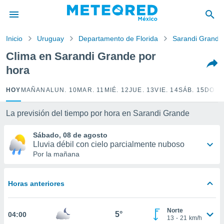
privacidad
o de
Inicio
Uruguay
Departamento de Florida
Sarandi Grande
mx
mx) ha sido
Clima en Sarandi Grande por
or
hora
es para
ue la
 que se
HOY
MAÑANA
LUN. 10
MAR. 11
MIÉ. 12
JUE. 13
VIE. 14
SÁB. 15
DOM.
e calidad.
eder a este
La previsión del tiempo por hora en Sarandi Grande
ediante las
opciones:
Sábado, 08 de agosto
Lluvia débil con cielo parcialmente nuboso
ookies y
Por la mañana
e forma
d digital
Horas anteriores
ada, basada
mación
ediante
Norte
5°
04:00
ecnologías
13
-
21
km/h