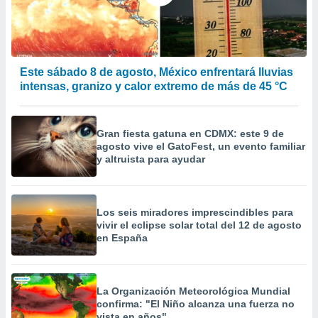
calización
precisa e
ión mediante
, publicidad
Este sábado 8 de agosto, México enfrentará lluvias
intensas, granizo y calor extremo de más de 45 °C
dos,
 publicidad
,
ón de
Gran fiesta gatuna en CDMX: este 9 de
 desarrollo
agosto vive el GatoFest, un evento familiar
s.
y altruista para ayudar
tros 1199
ios
Los seis miradores imprescindibles para
vivir el eclipse solar total del 12 de agosto
en España
La Organización Meteorológica Mundial
confirma: "El Niño alcanza una fuerza no
vista en años"