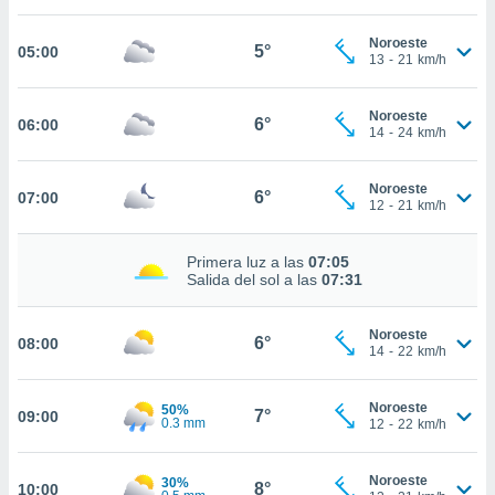
nos permite
estra
Noroeste
ara seguir
5°
05:00
13
-
21
km/h
e contenido
ACEPTAR
stándares
Y
sin coste.
Noroeste
CONTINUAR
6°
06:00
14
-
24
km/h
 botón
continuar",
CONFIGURACIÓN
der a la
Noroeste
6°
07:00
12
-
21
km/h
ndo la
 de todas
, ya sean
Primera luz a las
07:05
de nuestros
Salida del sol a las
07:31
 nos
 y análisis
Noroeste
6°
08:00
14
-
22
km/h
tamiento en
b, así como
un perfil
Noroeste
50%
7°
09:00
para
0.3 mm
12
-
22
km/h
ublicidad y
Noroeste
do en
30%
8°
10:00