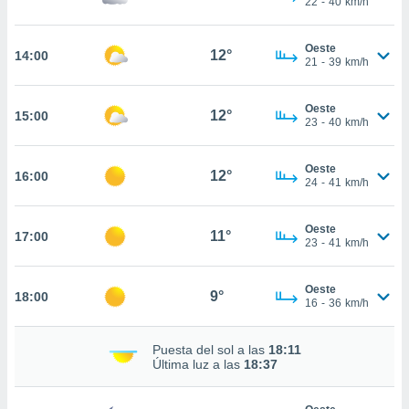
22
-
40
km/h
ed.mx. En
te
 de que
Oeste
12°
14:00
talarán
21
-
39
km/h
e sean
para
Oeste
a
12°
15:00
23
-
40
km/h
por el sitio
o se
cookies para
Oeste
12°
16:00
24
-
41
km/h
nto ni para
licidad o
Oeste
11°
17:00
23
-
41
km/h
ado, aunque
sualizar
general no
Oeste
9°
18:00
ada. Puedes
16
-
36
km/h
 instalación
y acceder a
Puesta del sol a las
18:11
io web a
Última luz a las
18:37
ste abono
 botón
.