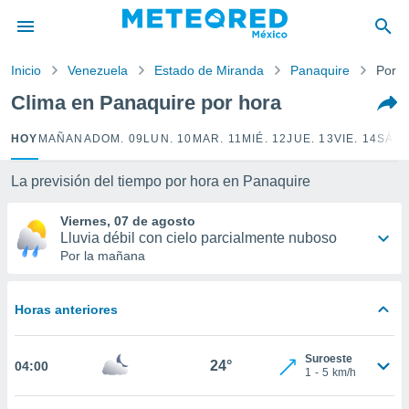
privacidad
o de
Inicio
Venezuela
Estado de Miranda
Panaquire
Por h
mx
mx) ha sido
Clima en Panaquire por hora
or
es para
HOY
MAÑANA
DOM. 09
LUN. 10
MAR. 11
MIÉ. 12
JUE. 13
VIE. 14
SÁB.
ue la
 que se
e calidad.
La previsión del tiempo por hora en Panaquire
eder a este
ediante las
Viernes, 07 de agosto
opciones:
Lluvia débil con cielo parcialmente nuboso
Por la mañana
ookies y
e forma
Horas anteriores
d digital
ada, basada
Suroeste
mación
24°
04:00
1
-
5
km/h
ediante
ecnologías