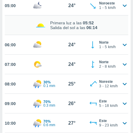
nos permite
Noroeste
24°
05:00
estra
1
-
5
km/h
ara seguir
e contenido
ACEPTAR
Primera luz a las
05:52
stándares
Y
Salida del sol a las
06:14
sin coste.
CONTINUAR
 botón
Norte
24°
06:00
continuar",
CONFIGURACIÓN
1
-
5
km/h
der a la
ndo la
 de todas
Norte
24°
07:00
2
-
8
km/h
, ya sean
de nuestros
 nos
Noreste
30%
25°
08:00
0.1 mm
3
-
12
km/h
 y análisis
tamiento en
b, así como
Este
70%
26°
09:00
0.3 mm
5
-
18
km/h
un perfil
para
ublicidad y
Este
70%
27°
10:00
0.6 mm
9
-
23
km/h
do en