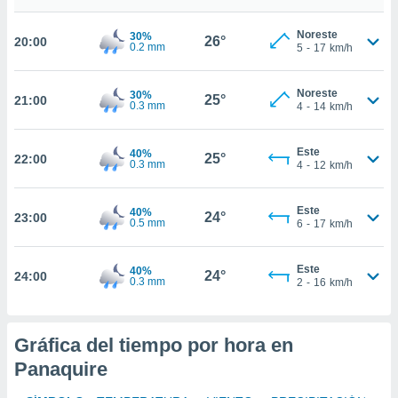
Noreste
30%
nto,
26°
20:00
0.2 mm
5
-
17
km/h
cios
kies,
Noreste
30%
25°
21:00
0.3 mm
4
-
14
km/h
ores únicos
as similares
nar,
Este
40%
25°
rocesar
22:00
0.3 mm
4
-
12
km/h
onales como
 este sitio
recciones IP
Este
40%
24°
23:00
0.5 mm
6
-
17
km/h
ficadores de
 posible
s
Este
40%
24°
24:00
 traten tus
0.3 mm
2
-
16
km/h
nales en
 interés
go a lo que
Gráfica del tiempo por hora en
nerte. Para
retirar su
Panaquire
ento u