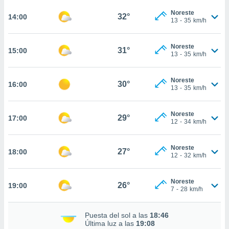
ed.mx. En
te
Noreste
32°
14:00
13
-
35
km/h
 de que
talarán
e sean
Noreste
31°
15:00
para
13
-
35
km/h
a
por el sitio
Noreste
o se
30°
16:00
13
-
35
km/h
cookies para
nto ni para
Noreste
29°
17:00
licidad o
12
-
34
km/h
ado, aunque
Noreste
sualizar
27°
18:00
12
-
32
km/h
general no
ada. Puedes
 instalación
Noreste
26°
19:00
y acceder a
7
-
28
km/h
io web a
ste abono
Puesta del sol a las
18:46
 botón
Última luz a las
19:08
.