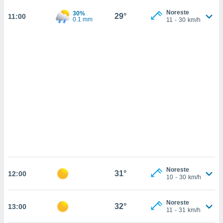
 mismo.
Noreste
sultar más
30%
29°
11:00
0.1 mm
11
-
30
km/h
 en nuestra
 Cookies
y
ualquier
ento
 botón
ación de
kies
 disponible
e nuestra
.
IVAMENTE,
as
Noreste
31°
12:00
 a cookies
10
-
30
km/h
 no aceptar
ón de
Noreste
32°
13:00
uedes
11
-
31
km/h
uestro sitio