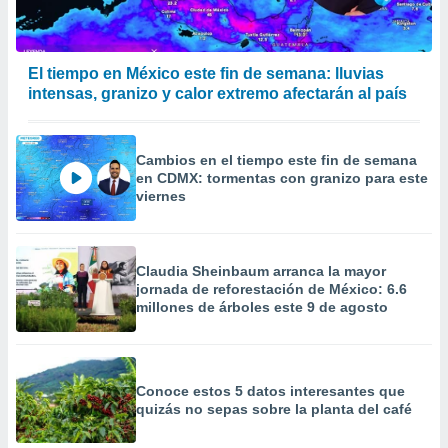
calización
precisa e
ión mediante
El tiempo en México este fin de semana: lluvias
, publicidad
intensas, granizo y calor extremo afectarán al país
dos,
 publicidad
Cambios en el tiempo este fin de semana
,
en CDMX: tormentas con granizo para este
ón de
viernes
 desarrollo
s.
tros 1199
Claudia Sheinbaum arranca la mayor
ios
jornada de reforestación de México: 6.6
millones de árboles este 9 de agosto
Conoce estos 5 datos interesantes que
quizás no sepas sobre la planta del café