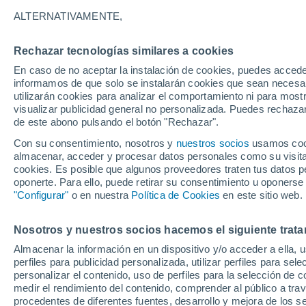
ALTERNATIVAMENTE,
Rechazar tecnologías similares a cookies
En caso de no aceptar la instalación de cookies, puedes accede
informamos de que solo se instalarán cookies que sean necesari
utilizarán cookies para analizar el comportamiento ni para most
visualizar publicidad general no personalizada. Puedes rechazar
de este abono pulsando el botón "Rechazar".
Con su consentimiento, nosotros y
nuestros socios
usamos cooki
almacenar, acceder y procesar datos personales como su visita e
cookies. Es posible que algunos proveedores traten tus datos pe
oponerte. Para ello, puede retirar su consentimiento u oponerse
"Configurar"
o en nuestra
Política de Cookies
en este sitio web.
El agua y el granizo cub
Nosotros y nuestros socios hacemos el siguiente trata
Almacenar la información en un dispositivo y/o acceder a ella, 
desierto de Arabia Saudi
perfiles para publicidad personalizada, utilizar perfiles para sele
personalizar el contenido, uso de perfiles para la selección de c
Estas condiciones inusuales han provocado inundaci
medir el rendimiento del contenido, comprender al público a tra
paisaje desértico, normalmente seco.
procedentes de diferentes fuentes, desarrollo y mejora de los se