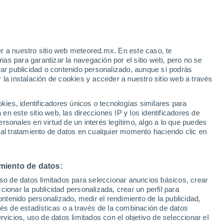
r a nuestro sitio web meteored.mx. En este caso, te
as para garantizar la navegación por el sitio web, pero no se
rar publicidad o contenido personalizado, aunque sí podrás
 la instalación de cookies y acceder a nuestro sitio web a través
es, identificadores únicos o tecnologías similares para
n este sitio web, las direcciones IP y los identificadores de
rsonales en virtud de un interés legítimo, algo a lo que puedes
 al tratamiento de datos en cualquier momento haciendo clic en
ren las dunas del
miento de datos:
uso de datos limitados para seleccionar anuncios básicos, crear
ta.
ccionar la publicidad personalizada, crear un perfil para
ontenido personalizado, medir el rendimiento de la publicidad,
ones localizadas y han transformado drásticamente el
vés de estadísticas o a través de la combinación de datos
rvicios, uso de datos limitados con el objetivo de seleccionar el