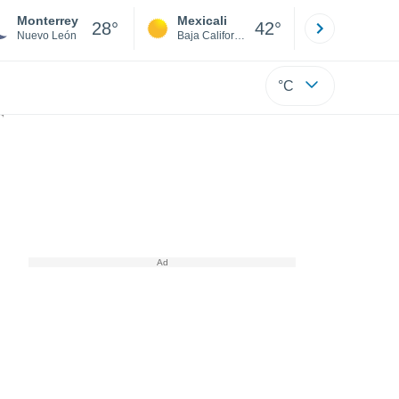
Monterrey
Mexicali
Tijuana
28°
42°
Nuevo León
Baja California
Baja C
°C