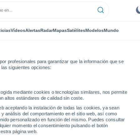
icias
Vídeos
Alertas
Radar
Mapas
Satélites
Modelos
Mundo
or profesionales para garantizar que la información que se
 las siguientes opciones:
del desierto de Arabia Saudita.
ecogida mediante cookies o tecnologías similares, nos permite
on altos estándares de calidad sin coste.
eb aceptando la instalación de todas las cookies, ya sean
 y análisis del comportamiento en el sitio web, así como
ntenido personalizado en función del mismo. Puedes consultar
alquier momento el consentimiento pulsando el botón
uestra página web.