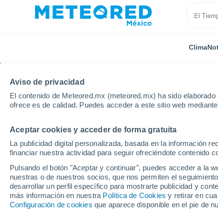
Clima
Not
Aviso de privacidad
El contenido de Meteored.mx (meteored.mx) ha sido elaborado p
ofrece es de calidad. Puedes acceder a este sitio web mediante
Aceptar cookies y acceder de forma gratuita
Inicio
Vídeos
El agua y el granizo cubren las dunas 
La publicidad digital personalizada, basada en la información r
financiar nuestra actividad para seguir ofreciéndote contenido c
Pulsando el botón "Aceptar y continuar", puedes acceder a la w
nuestras o de nuestros socios, que nos permiten el seguimiento
desarrollar un perfil específico para mostrarte publicidad y co
más información en nuestra
Política de Cookies
y retirar en cu
Configuración de cookies
que aparece disponible en el pie de n