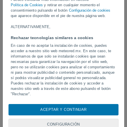
Política de Cookies
y retirar en cualquier momento el
Vídeos
consentimiento pulsando el botón
Configuración de cookies
que aparece disponible en el pie de nuestra página web.
ALTERNATIVAMENTE,
Ayer
Rechazar tecnologías similares a cookies
En caso de no aceptar la instalación de cookies, puedes
acceder a nuestro sitio web meteored.mx. En este caso, te
informamos de que solo se instalarán cookies que sean
necesarias para garantizar la navegación por el sitio web,
pero no se utilizarán cookies para analizar el comportamiento
ni para mostrar publicidad o contenido personalizado, aunque
sí podrás visualizar publicidad general no personalizada.
Puedes rechazar la instalación de cookies y acceder a
Tornados y lluvias torrenciales en
Ondas tropicales, vagua
nuestro sitio web a través de este abono pulsando el botón
Pelotas, Brasil.
mexicano dejarán torment
"Rechazar".
de semana
Con su consentimiento, nosotros y
nuestros socios
usamos
cookies, identificadores únicos o tecnologías similares para
ACEPTAR Y CONTINUAR
Síguenos
almacenar, acceder y procesar datos personales como su
visita en este sitio web, las direcciones IP y los
identificadores de cookies. Es posible que algunos
CONFIGURACIÓN