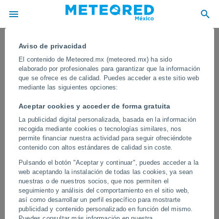
Aviso de privacidad
El contenido de Meteored.mx (meteored.mx) ha sido
elaborado por profesionales para garantizar que la información
que se ofrece es de calidad. Puedes acceder a este sitio web
mediante las siguientes opciones:
Aceptar cookies y acceder de forma gratuita
La publicidad digital personalizada, basada en la información
recogida mediante cookies o tecnologías similares, nos
permite financiar nuestra actividad para seguir ofreciéndote
contenido con altos estándares de calidad sin coste.
El calor no da tregua pese a lluvias:
Pulsando el botón "Aceptar y continuar", puedes acceder a la
maximas de más de 40 °C
web aceptando la instalación de todas las cookies, ya sean
nuestras o de nuestros socios, que nos permiten el
A pesar de la posibilidad de que se muestren lluvias en algunas
seguimiento y análisis del comportamiento en el sitio web,
entidades del país, se esperan temperaturas máximas superiores
así como desarrollar un perfil específico para mostrarte
a 40 °C en algunas regiones. Es importante estar pendiente de las
publicidad y contenido personalizado en función del mismo.
indicaciones de las autoridades.
Puedes consultar más información en nuestra