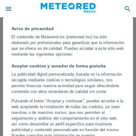
Aviso de privacidad
El contenido de Meteored.mx (meteored.mx) ha sido
elaborado por profesionales para garantizar que la información
que se ofrece es de calidad. Puedes acceder a este sitio web
mediante las siguientes opciones:
Aceptar cookies y acceder de forma gratuita
La publicidad digital personalizada, basada en la información
recogida mediante cookies o tecnologías similares, nos
permite financiar nuestra actividad para seguir ofreciéndote
contenido con altos estándares de calidad sin coste.
El cielo se tiñe de rojo en Caracas
Pulsando el botón "Aceptar y continuar", puedes acceder a la
(Venezuela) tras el doble terremoto
web aceptando la instalación de todas las cookies, ya sean
nuestras o de nuestros socios, que nos permiten el
Los movimientos de tierra, el polvo en suspensión ylos incendios
seguimiento y análisis del comportamiento en el sitio web,
ocasionados por los terremotos incrementaron la presencia de
así como desarrollar un perfil específico para mostrarte
partículas en la atmósfera, lo que puede intensificar los colores del
publicidad y contenido personalizado en función del mismo.
atardecer.
Puedes consultar más información en nuestra