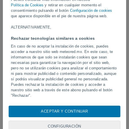
Política de Cookies
y retirar en cualquier momento el
Vídeos
consentimiento pulsando el botón
Configuración de cookies
que aparece disponible en el pie de nuestra página web.
ALTERNATIVAMENTE,
Hace 2 horas
Rechazar tecnologías similares a cookies
En caso de no aceptar la instalación de cookies, puedes
acceder a nuestro sitio web meteored.mx. En este caso, te
informamos de que solo se instalarán cookies que sean
necesarias para garantizar la navegación por el sitio web,
pero no se utilizarán cookies para analizar el comportamiento
ni para mostrar publicidad o contenido personalizado, aunque
sí podrás visualizar publicidad general no personalizada.
Puedes rechazar la instalación de cookies y acceder a
Ondas tropicales, vaguadas y monzon
Un rayo impactó en un 
nuestro sitio web a través de este abono pulsando el botón
mexicano dejarán tormentas este fin
fútbol en Narathiwat, Tail
de semana
"Rechazar".
Con su consentimiento, nosotros y
nuestros socios
usamos
cookies, identificadores únicos o tecnologías similares para
ACEPTAR Y CONTINUAR
Síguenos
almacenar, acceder y procesar datos personales como su
visita en este sitio web, las direcciones IP y los
identificadores de cookies. Es posible que algunos
CONFIGURACIÓN