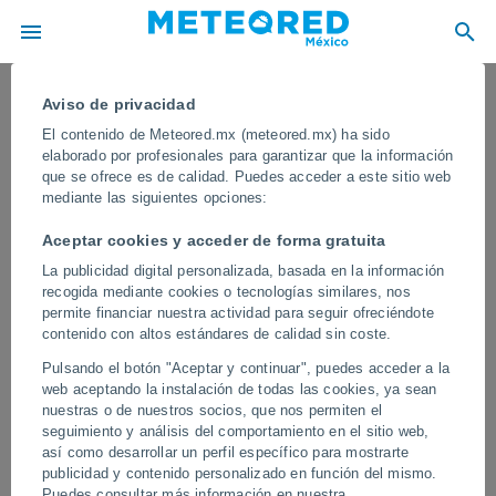
Aviso de privacidad
El contenido de Meteored.mx (meteored.mx) ha sido
elaborado por profesionales para garantizar que la información
que se ofrece es de calidad. Puedes acceder a este sitio web
mediante las siguientes opciones:
Aceptar cookies y acceder de forma gratuita
La publicidad digital personalizada, basada en la información
recogida mediante cookies o tecnologías similares, nos
permite financiar nuestra actividad para seguir ofreciéndote
contenido con altos estándares de calidad sin coste.
Fuertes vientos en China
Pulsando el botón "Aceptar y continuar", puedes acceder a la
Estos fenómenos meteorológicos se generan cuando el aire frío
web aceptando la instalación de todas las cookies, ya sean
de la tormenta desciende rápidamente y se expande de forma
nuestras o de nuestros socios, que nos permiten el
horizontal al chocar contra el suelo, alcanzando velocidades
seguimiento y análisis del comportamiento en el sitio web,
destructivas.
así como desarrollar un perfil específico para mostrarte
publicidad y contenido personalizado en función del mismo.
Puedes consultar más información en nuestra