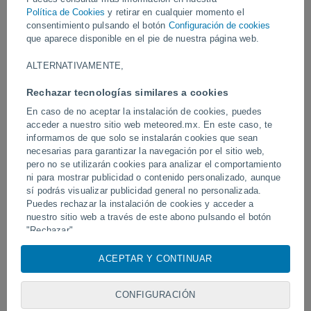
Vídeos
Política de Cookies
y retirar en cualquier momento el
consentimiento pulsando el botón
Configuración de cookies
que aparece disponible en el pie de nuestra página web.
Ayer
ALTERNATIVAMENTE,
Rechazar tecnologías similares a cookies
En caso de no aceptar la instalación de cookies, puedes
acceder a nuestro sitio web meteored.mx. En este caso, te
informamos de que solo se instalarán cookies que sean
necesarias para garantizar la navegación por el sitio web,
pero no se utilizarán cookies para analizar el comportamiento
ni para mostrar publicidad o contenido personalizado, aunque
Un enorme diablo de polvo fue
Tornados y lluvias torren
sí podrás visualizar publicidad general no personalizada.
avistado en Zapponeta, Italia
Pelotas, Brasil.
Puedes rechazar la instalación de cookies y acceder a
nuestro sitio web a través de este abono pulsando el botón
"Rechazar".
Con su consentimiento, nosotros y
nuestros socios
usamos
Síguenos
ACEPTAR Y CONTINUAR
cookies, identificadores únicos o tecnologías similares para
almacenar, acceder y procesar datos personales como su
visita en este sitio web, las direcciones IP y los
CONFIGURACIÓN
identificadores de cookies. Es posible que algunos