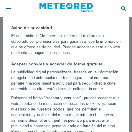
Aviso de privacidad
El contenido de Meteored.mx (meteored.mx) ha sido
elaborado por profesionales para garantizar que la información
que se ofrece es de calidad. Puedes acceder a este sitio web
mediante las siguientes opciones:
Aceptar cookies y acceder de forma gratuita
La publicidad digital personalizada, basada en la información
recogida mediante cookies o tecnologías similares, nos
permite financiar nuestra actividad para seguir ofreciéndote
contenido con altos estándares de calidad sin coste.
¡Grandes inundaciones en Bengalaru,
Pulsando el botón "Aceptar y continuar", puedes acceder a la
India! El fenómeno provocó
web aceptando la instalación de todas las cookies, ya sean
interrupciones en el tráfico y
nuestras o de nuestros socios, que nos permiten el
seguimiento y análisis del comportamiento en el sitio web,
actividades de los habitantes
así como desarrollar un perfil específico para mostrarte
publicidad y contenido personalizado en función del mismo.
En pocas horas, las calles se vieron completamente anegadas,
Puedes consultar más información en nuestra