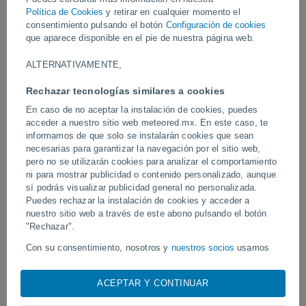
dificultando la circulación de vehículos y peatones, y causando
Política de Cookies
y retirar en cualquier momento el
importantes interrupciones en las actividades cotidianas de la
consentimiento pulsando el botón
Configuración de cookies
población.
que aparece disponible en el pie de nuestra página web.
Vídeos
ALTERNATIVAMENTE,
Rechazar tecnologías similares a cookies
Ayer
En caso de no aceptar la instalación de cookies, puedes
acceder a nuestro sitio web meteored.mx. En este caso, te
informamos de que solo se instalarán cookies que sean
necesarias para garantizar la navegación por el sitio web,
pero no se utilizarán cookies para analizar el comportamiento
ni para mostrar publicidad o contenido personalizado, aunque
sí podrás visualizar publicidad general no personalizada.
Puedes rechazar la instalación de cookies y acceder a
nuestro sitio web a través de este abono pulsando el botón
"Rechazar".
Tornados y lluvias torrenciales en
Ondas tropicales, vagua
Con su consentimiento, nosotros y
nuestros socios
usamos
Pelotas, Brasil.
mexicano dejarán torment
cookies, identificadores únicos o tecnologías similares para
de semana
almacenar, acceder y procesar datos personales como su
ACEPTAR Y CONTINUAR
visita en este sitio web, las direcciones IP y los
identificadores de cookies. Es posible que algunos