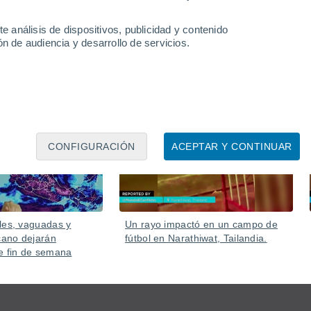
nesperada en un área urbana, girando con fuerza durante
e análisis de dispositivos, publicidad y contenido
n de audiencia y desarrollo de servicios.
Ayer
Ayer
CONFIGURACIÓN
ACEPTAR Y CONTINUAR
les, vaguadas y
Un rayo impactó en un campo de
ano dejarán
fútbol en Narathiwat, Tailandia.
e fin de semana