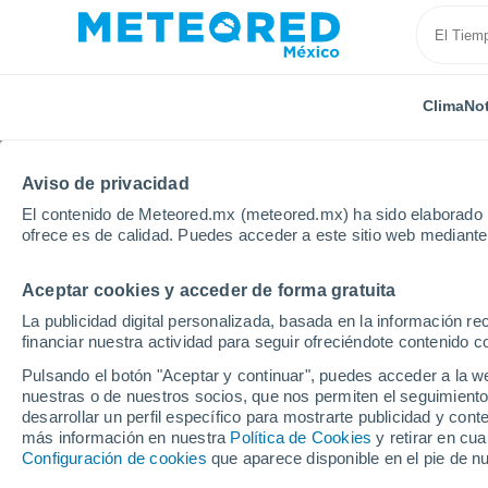
Clima
Not
Aviso de privacidad
El contenido de Meteored.mx (meteored.mx) ha sido elaborado p
ofrece es de calidad. Puedes acceder a este sitio web mediante
Aceptar cookies y acceder de forma gratuita
Inicio
Vídeos
¡Impresionante diablo de polvo en m
La publicidad digital personalizada, basada en la información r
financiar nuestra actividad para seguir ofreciéndote contenido c
Pulsando el botón "Aceptar y continuar", puedes acceder a la w
nuestras o de nuestros socios, que nos permiten el seguimiento
desarrollar un perfil específico para mostrarte publicidad y co
más información en nuestra
Política de Cookies
y retirar en cu
Configuración de cookies
que aparece disponible en el pie de n