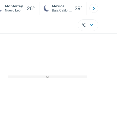
Monterrey
Mexicali
Tijuana
26°
39°
Nuevo León
Baja California
Baja C
°C
tes.