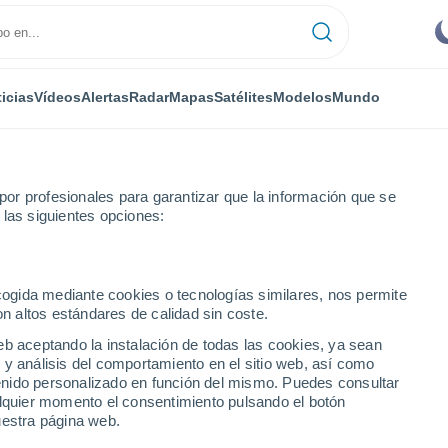
icias
Vídeos
Alertas
Radar
Mapas
Satélites
Modelos
Mundo
or profesionales para garantizar que la información que se
 las siguientes opciones:
edio de Manchester, UK! Este fenómeno dejó asombrados a los habitan
ecogida mediante cookies o tecnologías similares, nos permite
on altos estándares de calidad sin coste.
eb aceptando la instalación de todas las cookies, ya sean
 y análisis del comportamiento en el sitio web, así como
ntenido personalizado en función del mismo. Puedes consultar
alquier momento el consentimiento pulsando el botón
uestra página web.