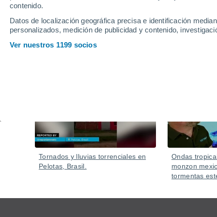
Este remolino de polvo y aire, se formó de manera i
contenido.
varios minutos antes de disiparse.
Datos de localización geográfica precisa e identificación mediant
personalizados, medición de publicidad y contenido, investigació
Ver nuestros 1199 socios
Vídeos
Hoy
Tornados y lluvias torrenciales en
Ondas tropica
Pelotas, Brasil.
monzon mexic
tormentas est