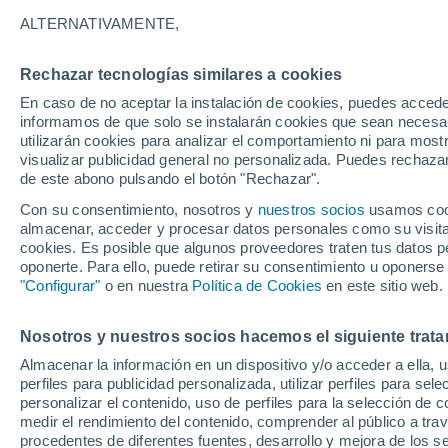
ALTERNATIVAMENTE,
Rechazar tecnologías similares a cookies
En caso de no aceptar la instalación de cookies, puedes accede
informamos de que solo se instalarán cookies que sean necesari
utilizarán cookies para analizar el comportamiento ni para most
visualizar publicidad general no personalizada. Puedes rechazar
de este abono pulsando el botón "Rechazar".
Con su consentimiento, nosotros y
nuestros socios
usamos cooki
almacenar, acceder y procesar datos personales como su visita e
cookies. Es posible que algunos proveedores traten tus datos pe
oponerte. Para ello, puede retirar su consentimiento u oponerse
"Configurar"
o en nuestra
Política de Cookies
en este sitio web.
¡Impresionante diablo d
Nosotros y nuestros socios hacemos el siguiente trata
Almacenar la información en un dispositivo y/o acceder a ella, 
Manchester, UK! Este f
perfiles para publicidad personalizada, utilizar perfiles para sele
personalizar el contenido, uso de perfiles para la selección de c
asombrados a los habita
medir el rendimiento del contenido, comprender al público a tra
procedentes de diferentes fuentes, desarrollo y mejora de los se